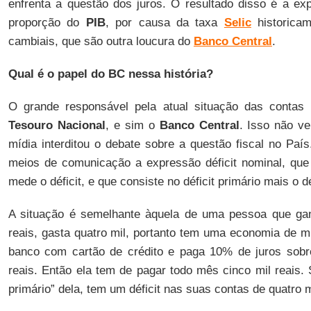
enfrenta a questão dos juros. O resultado disso é a ex
proporção do
PIB
, por causa da taxa
Selic
historica
cambiais, que são outra loucura do
Banco Central
.
Qual é o papel do BC nessa história?
O grande responsável pela atual situação das contas 
Tesouro Nacional
, e sim o
Banco Central
. Isso não v
mídia interditou o debate sobre a questão fiscal no País
meios de comunicação a expressão déficit nominal, que
mede o déficit, e que consiste no déficit primário mais o dé
A situação é semelhante àquela de uma pessoa que gan
reais, gasta quatro mil, portanto tem uma economia de m
banco com cartão de crédito e paga 10% de juros sob
reais. Então ela tem de pagar todo mês cinco mil reais. 
primário” dela, tem um déficit nas suas contas de quatro m