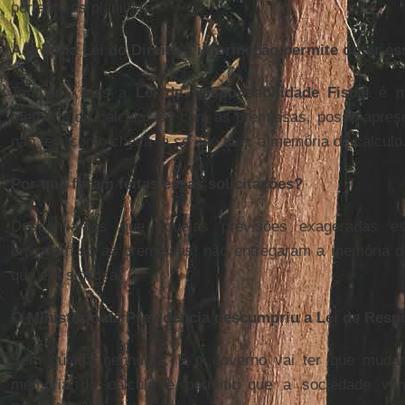
portanto as planilhas.
A própria Lei do Direito à informação permite obter es
Também, mas a
Lei de Responsabilidade Fiscal
é ma
memória de cálculo. Só com as premissas, posso apres
não tem como checá-la se não tiver a memória de cálculo
Por que foram feitas essas solicitações?
Desconfiamos que aquelas previsões exageradas e
enviaram só as premissas, não entregaram a memória de
que era sigilosa.
O Ministério da Previdência descumpriu a Lei de Resp
Sem dúvida nenhuma. E o governo vai ter que mudar
memória de cálculo e permitir que a sociedade ver