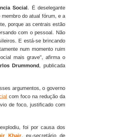
ncia Social
. É deselegante
é membro do atual fórum, e a
nte, porque as centrais estão
ersando com o pessoal. Não
leiros. E está-se brincando
tamente num momento ruim
cial mais grave", afirma
o
rlos Drummond
, publicada
esses argumentos, o governo
ial
com foco na redução da
vio de foco, justificado com
xplodiu, foi por causa dos
ir Khair
, ex-secretário de