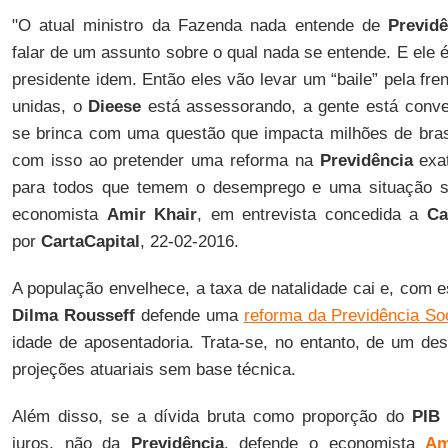
"
O atual ministro da Fazenda nada entende de
Previdê
falar de um assunto sobre o qual nada se entende. E ele 
presidente idem. Então eles vão levar um “baile” pela fre
unidas, o
Dieese
está assessorando, a gente está conv
se brinca com uma questão que impacta milhões de brasi
com isso ao pretender uma reforma na
Previdência
exa
para todos que temem o desemprego e uma situação so
economista
Amir Khair
, em entrevista concedida a
Ca
por
CartaCapital
, 22-02-2016.
A população envelhece, a taxa de natalidade cai e, com 
Dilma Rousseff
defende uma
reforma da Previdência Soc
idade de aposentadoria. Trata-se, no entanto, de um des
projeções atuariais sem base técnica.
Além disso, se a dívida bruta como proporção do
PIB
e
juros, não da
Previdência
, defende o economista
Am