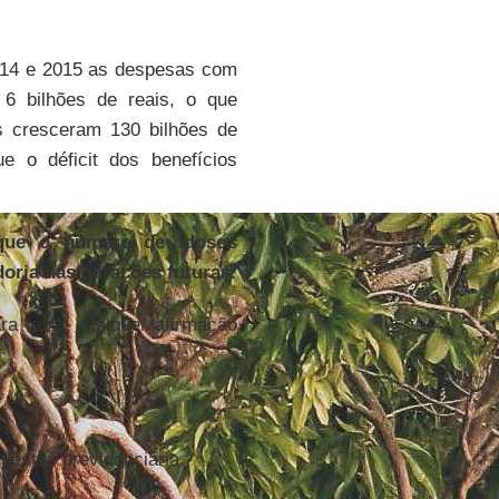
014 e 2015 as despesas com
 6 bilhões de reais, o que
s cresceram 130 bilhões de
 o déficit dos benefícios
rque o número de idosos
oria nas gerações futuras.
ra fazer qualquer afirmação
questão previdenciária.