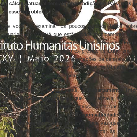
O cálculo atuarial tem alguma tradição no País, mas p
É esse o problema?
Se você for examinar os poucos estudos feitos sobr
atuariais, constatará que estão todos tecnicamente fur
realizados pelo próprio governo. Quando houve o
Fóru
Social
em 2007, aberto pelo ex-presidente
Lula
, em um
discussão tripartite com representações de centrais sindi
do governo, houve previsões de técnicos do
Ministério d
que eram mandadas ao encontro.
Eu assessorava tecnicamente o
Departamento Inter
Estudos Socioeconômicos
, que centralizava a assess
Pedimos para informarem as premissas adotadas e forne
Nada além do que a
Lei de Responsabilidade Fiscal
transparência das contas públicas. Toda vez que se qu
repercussão para frente, tem de apresentar as premiss