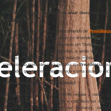
Previdência Social estão corretas.
Qual é o possível resultado da atual discussão sobr
pelo governo?
O atual ministro da Fazenda nada entende de
Previdênci
de um assunto sobre o qual nada se entende. E ele é 
presidente idem. Então eles vão levar um “baile” pela fre
unidas, o
Dieese
está assessorando, a gente está conv
se brinca com uma questão que impacta milhões de brasi
com isso ao pretender uma reforma na
Previdência
exa
para todos que temem o desemprego e uma situação socia
O fator previdenciário foi eliminado?
Não foi. Quem está na regra 85/95 recebe a média de
Quem não atingiu a regra 85/95 e contribuiu no mínim
homens, ou 30 anos, no caso das mulheres, multiplic