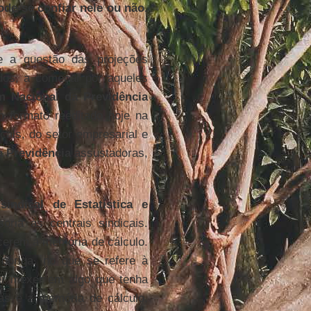
ode-se confiar nele ou não.
e a questão das projeções
ados, a começar por aqueles
m Nacional da Previdência
 formato reeditado hoje na
cais, do setor empresarial e
a Previdência
assustadoras,
sindical de Estatística e
oria às centrais sindicais.
cerem a memória de cálculo.
obriga, no que se refere à
er mexer em algo que tenha
as e a memória de cálculo,