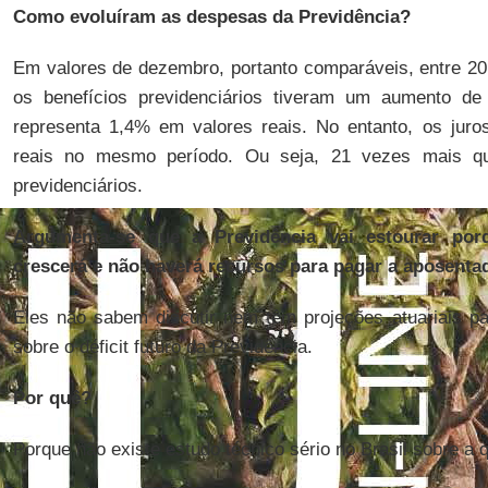
Como evoluíram as despesas da Previdência?
Em valores de dezembro, portanto comparáveis, entre 2
os benefícios previdenciários tiveram um aumento de
representa 1,4% em valores reais. No entanto, os juro
reais no mesmo período. Ou seja, 21 vezes mais que
previdenciários.
Argumenta-se que a Previdência vai estourar po
crescerá e não haverá recursos para pagar a aposentad
Eles não sabem discutir nem têm projeções atuariais pa
sobre o déficit futuro da Previdência.
Por quê?
Porque não existe estudo técnico sério no Brasil sobre a 