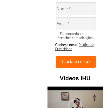
Eu concordo em
receber comunicações.
Conheça nossa
Política de
Privacidade
.
Vídeos IHU
play_circle_outline