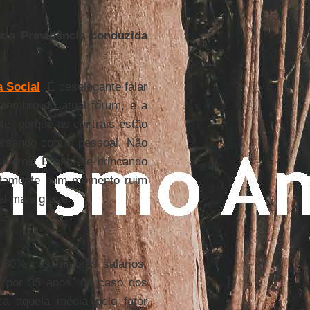
e a Previdência conduzida
a Social
. É deselegante falar
membro do atual fórum, e a
nte, porque as centrais estão
ersando com o pessoal. Não
leiros. E está-se brincando
tamente num momento ruim
l mais grave.
 80% dos maiores salários.
o por 35 anos, no caso dos
a aquela média pelo fator