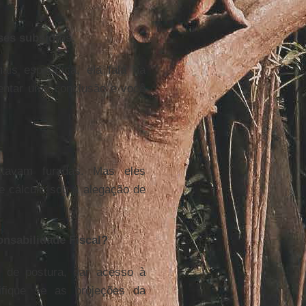
ses subsídios.
is específica, ela fala na
entar uma conclusão e você
.
stavam furadas. Mas eles
 cálculo sob a alegação de
onsabilidade Fiscal?
 de postura, dar acesso à
ifique se as projeções da