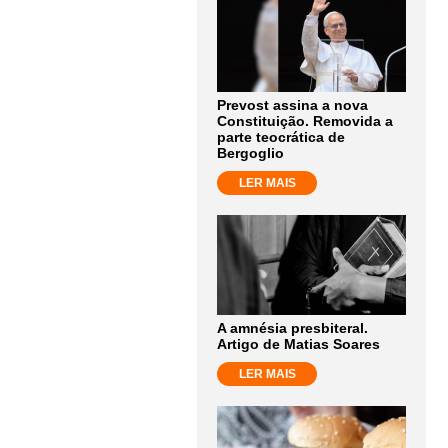
Prevost assina a nova
Constituição. Removida a
parte teocrática de
Bergoglio
LER MAIS
A amnésia presbiteral.
Artigo de Matias Soares
LER MAIS