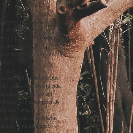
Não se trata apenas da
, mas da referência
 em uma proposta e em um
ssa vinculação. Um
associado indissoluvelmente
vista.
característica de líder que
té gastar sua própria vida
passando de líder de um
ito político aglutinador de
 em seu nome, e
ocialismo que se proclama
ociais: amor pelo povo,