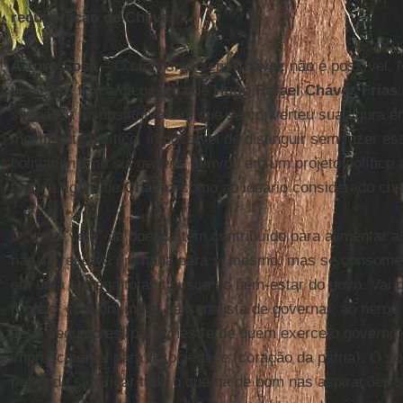
recuperação de Chávez?
Arturo Sosa
– O chavismo sem
Chávez
não é possível. 
presença física da pessoa de
Hugo Rafael Chávez Frías
simbólica insubstituível em que se converteu sua figura
movimento político, impossível de distinguir sem fazer e
bolivarianismo
sui generis
derivou em um projeto político 
tanto à figura de
Chávez
como ao ideário considerado cha
O “vai e vem” da doença têm contribuído para alimentar a 
não se reserva em nada para si mesmo, mas se consome a
em uma entrega total à busca do bem-estar do povo. Vai 
projeto, com um modo personalista de governar, ao herói, m
seus seguidores, pai e mestre de quem exerce o governo
imprescindível para a sociedade (coração da pátria). O s
pretende significar tudo o que há de bom nas aspirações s