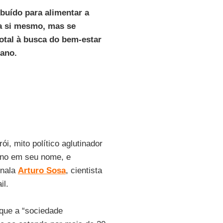
buído para alimentar a
ra si mesmo, mas se
otal à busca do bem-estar
lano.
i, mito político aglutinador
rno em seu nome, e
inala
Arturo Sosa
, cientista
il.
que a “sociedade