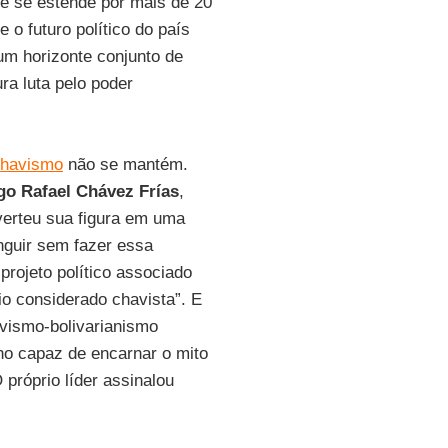
ue se estende por mais de 20
 o futuro político do país
 um horizonte conjunto de
ra luta pelo poder
havismo
não se mantém.
o Rafael Chávez Frías
,
verteu sua figura em uma
nguir sem fazer essa
projeto político associado
io considerado chavista”. E
avismo-bolivarianismo
no capaz de encarnar o mito
 próprio líder assinalou