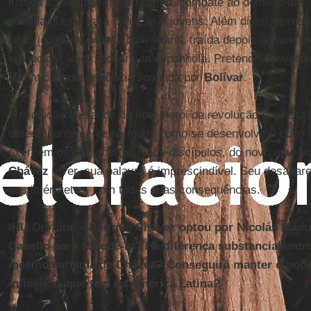
justiça social, anti-imperialismo, combate ao domínio das 
de vida, futuro para crianças e jovens. Além disso, apres
histórico da revolução bolivariana, traída depois do que 
emancipação da monarquia espanhola. Pretende converter
autêntica independência sonhada por
Bolívar
.
A evolução da saúde do líder-herói da revolução chavista-b
determinantemente no modo como se desenvolve o culto a
exercem os sacerdotes, filhos-discípulos, do novo mito po
Chávez
viver, sua palavra é imprescindível. Seu desapare
aos intérpretes, com todas suas consequências.
IHU On-Line – Por que Chávez optou por Nicolás Madu
Cabello para sucedê-lo? Há diferença substancial ent
mesmo carisma de Chávez? Conseguirá manter o pode
influência que tem na América Latina?