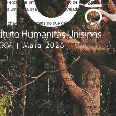
de encontrar um horizonte conjunto de futuro para a socie
em uma dura luta pelo poder desvelado.
O chavismo tem mais do que debilitado a institucionalida
uma institucionalidade alternativa em muitas áreas, “parale
tensão não é institucional, mas a produzida pela possibilid
como o espaço para dirimir as diferenças no seio da soci
se apresentam como incompatíveis. Os meios de comunic
alimentam a polarização.
A população acompanha a crise de formas tão variadas q
Quem tem uma visão mais polarizada apoia sem matizes a
polo ao qual pertence. Outros grupos tratam de entender 
jogo. Muitos são espectadores.
IHU On-Line – O chavismo resiste na Venezuela sem
compreender o grande número de orações dos venezue