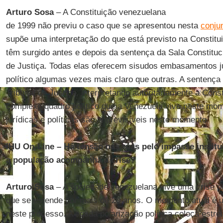
Arturo Sosa
– A Constituição venezuelana
de 1999 não previu o caso que se apresentou nesta
conju
supõe uma interpretação do que está previsto na Constitui
têm surgido antes e depois da sentença da Sala Constituc
de Justiça. Todas elas oferecem sisudos embasamentos j
político algumas vezes mais claro que outras. A sentença
Tribunal de Justiça, interpretando autoritariamente a Const
complexo quadro político que a Venezuela vive neste mo
jurídicas e políticas são imprevisíveis neste momento.
IHU On-Line – Há tensão nas ruas pelo impasse insti
a população acompanha a crise?
Arturo Sosa
– A sociedade venezuelana vive uma crise pr
que se estende por mais de 20 anos. O momento atual é
neste processo. A aguda polarização política coloca estrei