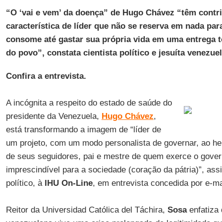
“O ‘vai e vem’ da doença” de Hugo Chávez “têm contri
característica de líder que não se reserva em nada pa
consome até gastar sua própria vida em uma entrega t
do povo”, constata cientista político e jesuíta venezue
Confira a entrevista.
A incógnita a respeito do estado de saúde do
presidente da Venezuela,
Hugo Chávez
,
está transformando a imagem de “líder de
um projeto, com um modo personalista de governar, ao heró
de seus seguidores, pai e mestre de quem exerce o gove
imprescindível para a sociedade (coração da pátria)”, ass
político, à
IHU On-Line
, em entrevista concedida por e-ma
Reitor da Universidad Católica del Táchira,
Sosa
enfatiza 