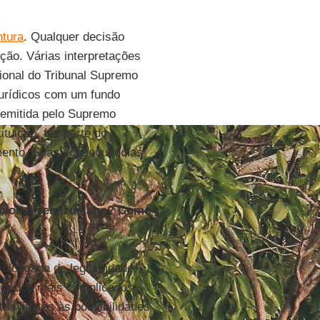
ntura
. Qualquer decisão
ção. Várias interpretações
ional do Tribunal Supremo
urídicos com um fundo
 emitida pelo Supremo
ituição, faz parte do
mento. Suas consequências
tucional venezuelano? Como
olongada de legitimidade
 um dos mais complicados
tos limites às possibilidades