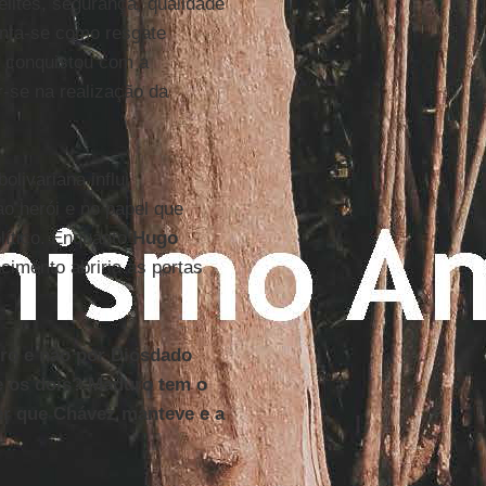
elites, segurança, qualidade
enta-se como resgate
se conquistou com a
-se na realização da
olivariana influi
o herói e no papel que
lítico. Enquanto
Hugo
cimento abriria as portas
ro e não por Diosdado
re os dois? Maduro tem o
r que Chávez manteve e a