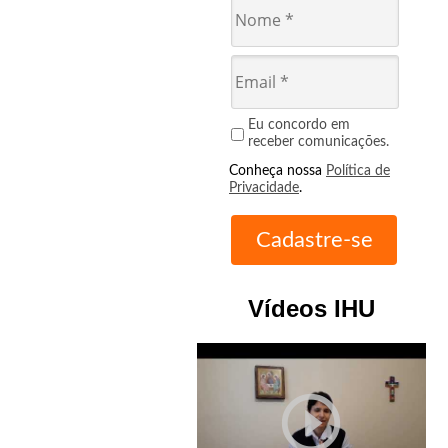
Eu concordo em
receber comunicações.
Conheça nossa
Política de
Privacidade
.
Vídeos IHU
play_circle_outline