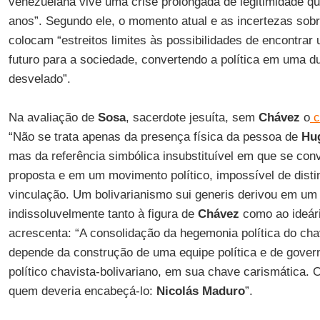
venezuelana vive uma crise prolongada de legitimidade q
anos”. Segundo ele, o momento atual e as incertezas sobre
colocam “estreitos limites às possibilidades de encontrar
futuro para a sociedade, convertendo a política em uma du
desvelado”.
Na avaliação de
Sosa
, sacerdote jesuíta, sem
Chávez
o
c
“Não se trata apenas da presença física da pessoa de
Hug
mas da referência simbólica insubstituível em que se con
proposta e em um movimento político, impossível de disti
vinculação. Um bolivarianismo sui generis derivou em um 
indissoluvelmente tanto à figura de
Chávez
como ao ideár
acrescenta: “A consolidação da hegemonia política do ch
depende da construção de uma equipe política e de gover
político chavista-bolivariano, em sua chave carismática. O
quem deveria encabeçá-lo:
Nicolás Maduro
”.