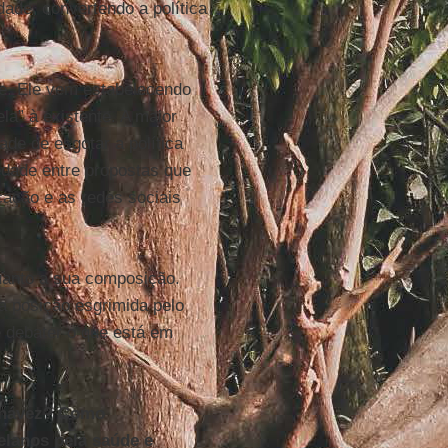
dade, convertendo a política
de. Ele vem estabelecendo
la” à existente. A maior
ade de esgotar a política
edade entre propostas que
ação e as redes sociais
uanto a sua composição.
 posição esgrimida pelo
e debater o que está em
 Chávez? Como
lanos pela saúde e