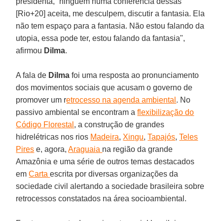
presidenta, “ninguém numa conferência dessas
[Rio+20] aceita, me desculpem, discutir a fantasia. Ela
não tem espaço para a fantasia. Não estou falando da
utopia, essa pode ter, estou falando da fantasia",
afirmou
Dilma
.
A fala de
Dilma
foi uma resposta ao pronunciamento
dos movimentos sociais que acusam o governo de
promover um r
etrocesso na agenda ambiental
. No
passivo ambiental se encontram a
flexibilização do
Código Florestal
, a construção de grandes
hidrelétricas nos rios
Madeira
,
Xingu
,
Tapajós
,
Teles
Pires
e, agora,
Araguaia
na região da grande
Amazônia e uma série de outros temas destacados
em
Carta
escrita por diversas organizações da
sociedade civil alertando a sociedade brasileira sobre
retrocessos constatados na área socioambiental.