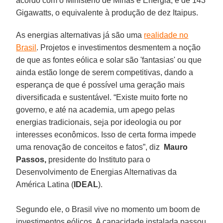
acordo com o Ministério de Minas e Energia, é de 143
Gigawatts, o equivalente à produção de dez Itaipus.
As energias alternativas já são uma
realidade no
Brasil
. Projetos e investimentos desmentem a noção
de que as fontes eólica e solar são 'fantasias' ou que
ainda estão longe de serem competitivas, dando a
esperança de que é possível uma geração mais
diversificada e sustentável. “Existe muito forte no
governo, e até na academia, um apego pelas
energias tradicionais, seja por ideologia ou por
interesses econômicos. Isso de certa forma impede
uma renovação de conceitos e fatos”, diz
Mauro
Passos,
presidente do Instituto para o
Desenvolvimento de Energias Alternativas da
América Latina (
IDEAL
).
Segundo ele, o Brasil vive no momento um boom de
investimentos eólicos. A capacidade instalada passou