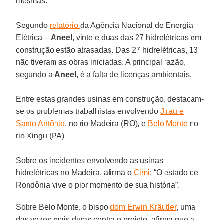
mesmas.
Segundo
relatório
da Agência Nacional de Energia
Elétrica –
Aneel
, vinte e duas das 27 hidrelétricas em
construção estão atrasadas. Das 27 hidrelétricas, 13
não tiveram as obras iniciadas. A principal razão,
segundo a
Aneel
, é a falta de licenças ambientais.
Entre estas grandes usinas em construção, destacam-
se os problemas trabalhistas envolvendo
Jirau e
Santo Antônio
, no rio Madeira (RO), e
Belo Monte
no
rio Xingu (PA).
Sobre os incidentes envolvendo as usinas
hidrelétricas no Madeira, afirma o
Cimi
: “O estado de
Rondônia vive o pior momento de sua história”.
Sobre Belo Monte, o bispo
dom Erwin Kräutler
, uma
das vozes mais duras contra o projeto, afirma que a