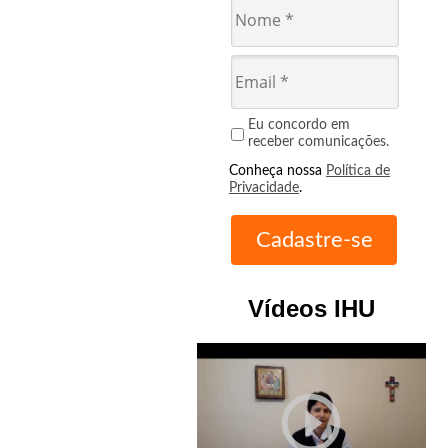
Eu concordo em
receber comunicações.
Conheça nossa
Política de
Privacidade
.
Vídeos IHU
play_circle_outline