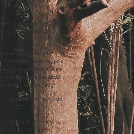
esmatamento de Áreas de
mesma forma que hoje, até
grama de Regularização
o atual Código elas são
a os lençóis freáticos, pois
ses rios subterrâneos. Além
mentos, que cada vez estão
contecem na zona rural;
er parte do bioma onde está
até com 50% de espécies
plantios de eucalipto e