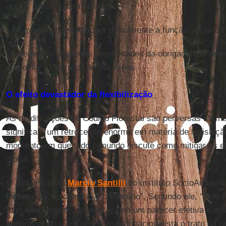
outras árvores para celulose;
- As modificações atingem diretamente a função social da
- Liberam as pequenas propriedades da obrigação de ter
aumentar a degradação das áreas.
O efeito devastador da flexibilização
As modificações no Código Florestal são perversas afirm
significam um retrocesso enorme em matéria de legislaçã
momento em que todo o mundo discute como mitigar os ef
global.
O ambientalista
Marcio Santilli
do Instituto SocioAmbienta
Rebelo
de "reacionário e predatório". Segundo ele, "Aldo
fogo, literalmente, quando assina um parecer efetiva e a
subordinando a um delírio pseudonacionalista o trato da re