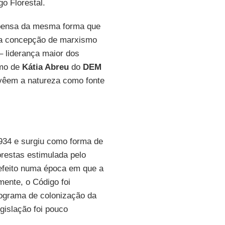
o Florestal.
 pensa da mesma forma que
a concepção de marxismo
 liderança maior dos
smo de
Kátia Abreu
do
DEM
 vêem a natureza como fonte
1934 e surgiu como forma de
restas estimulada pelo
efeito numa época em que a
mente, o Código foi
rograma de colonização da
islação foi pouco