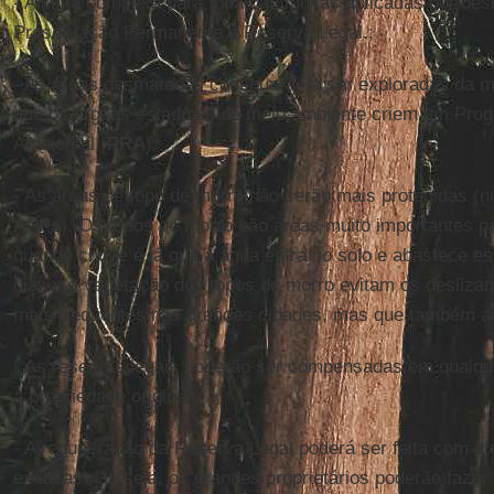
- Anistia completa para todas as multas aplicadas por d
Preservação Permanente e Reserva Legal.;
- As áreas desmatadas continuarão a ser exploradas da 
que os órgãos estaduais de meio ambiente criem um Pro
Ambiental (
PRA
);
- As áreas de topo de morro não serão mais protegidas (n
APPs
). Os topos de morro são áreas muito importantes par
quando chove é lá que a água entra no solo e abastece es
disso, a vegetação dos topos de morro evitam os desliza
mais freqüentes nas grandes cidades, mas que também a
- As reservas legais poderão ser compensadas em qualqu
a propriedade original;
- A recuperação da Reserva Legal poderá ser feita com 
exóticas. Ou seja, os grandes proprietários poderão fazer 