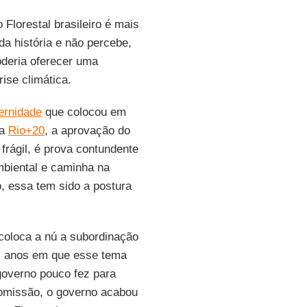
Florestal brasileiro é mais
a história e não percebe,
oderia oferecer uma
rise climática.
ernidade
que colocou em
da
Rio+20
, a aprovação do
frágil, é prova contundente
mbiental e caminha na
, essa tem sido a postura
 coloca a nú a subordinação
s anos em que esse tema
governo pouco fez para
 omissão, o governo acabou