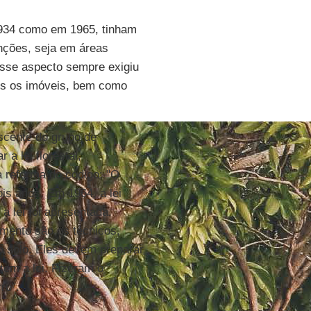
 1934 como em 1965, tinham
nções, seja em áreas
esse aspecto sempre exigiu
os os imóveis, bem como
scente do grupo de
 a lei florestal,
a reforma do código: "O
is anos. Em 1964, a lei
a lei foi apresentada.
mento são os técnicos,
o solo. Eles devem preparar
em a lei. Fizeram o
ro".