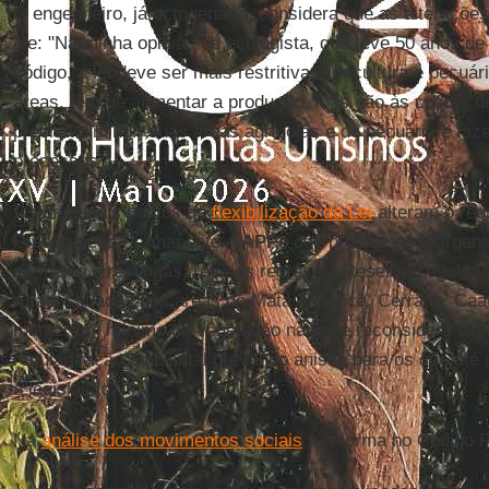
O engenheiro, já octogenário, considera que as alterações na
ele: "Na minha opinião de ecologista, que teve 50 anos de
código, a lei deve ser mais restritiva. Agricultura e pecu
áreas, têm de aumentar a produção, mas não às custas de
precisa diminuir suas áreas agrícolas e de pecuária e faze
processos".
Os principais pontos de
flexibilização da Lei
alteram o reg
Preservação Permanente –
APPs
que protege as margens 
de morro e restingas; revê as regras da Reserva Legal qu
rurais situadas nas áreas de Mata Atlântica, Cerrado, Ca
manter um mínimo de vegetação nativa e reconsidera asp
regularização ambiental prevendo anistia para os que at
a legislação.
Na
análise dos movimentos sociais
a reforma no Código Fl