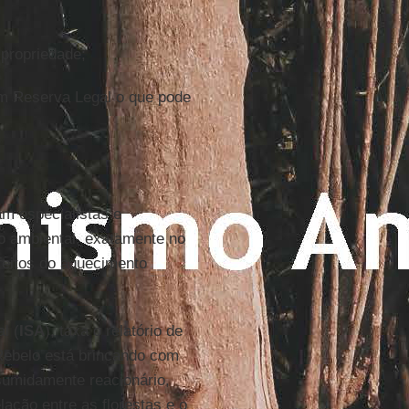
 propriedade;
em Reserva Legal o que pode
am especialistas e
o ambiental, exatamente no
eitos do aquecimento
l (
ISA
), taxa o relatório de
 Rebelo está brincando com
ssumidamente reacionário,
lação entre as florestas e o