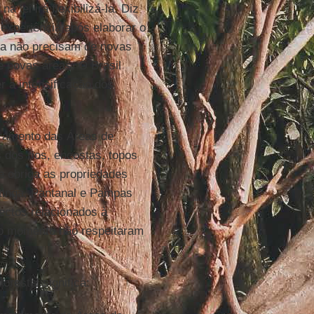
 lei irá flexibilizá-la. Diz
 experiência após elaborar o
ária não precisam de novas
 novas áreas. O Brasil
r a intensificação dos
ramento das Áreas de
dos rios, encostas, topos
e obriga as propriedades
atinga, Pantanal e Pampas
ectos relacionados à
é o momento não respeitaram
orestal significa: