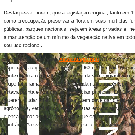
Destaque-se, porém, que a legislação original, tanto em
como preocupação preservar a flora em suas múltiplas fu
públicas, parques nacionais, seja em áreas privadas e, n
a manutenção de um mínimo da vegetação nativa em tod
seu uso racional.
O engenheiro agrônomo
Alceo Magnanini
, último remane
especialistas que se reuniu entre 1963 e 1965 para elaborar
contextualiza o trabalho da época e dá sua opinião sobre 
grupo foi chamado em 1963, e estudamos a matéria por do
estava pronta e fizemos as audiências públicas. Em 1965, 
Querem mudar a lei, ótimo. Mas quem deve dar o embasa
agrônomos, veterinários, especialistas em conservação d
e encaminhar ao Congresso para que os congressistas vot
contrário. A nova lei foi preparada por leigos, visando o luc