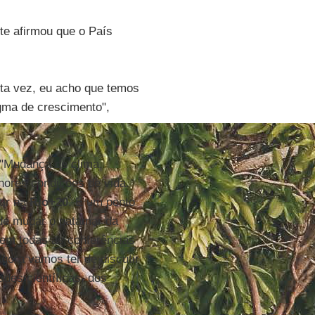
nte afirmou que o País
ta vez, eu acho que temos
igma de crescimento",
 "Mudança de clima,
lhores condições de vida.
tir na
Rio+20
. É um ponto
 de mudar o patamar da
em todas as conferências
gora vamos ter de discutir
des científicas, dos