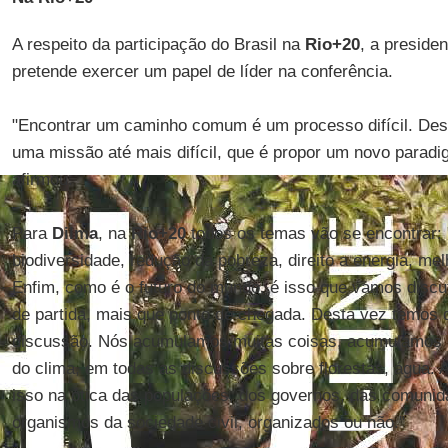
A respeito da participação do Brasil na
Rio+20
, a preside
pretende exercer um papel de líder na conferência.
"Encontrar um caminho comum é um processo difícil. Des
uma missão até mais difícil, que é propor um novo parad
afirmou.
Para
Dilma
, na
Rio+20
todos os temas vão se encontrar:
biodiversidade, redução da pobreza, direito a energia, me
Enfim, como é o futuro do mundo, é isso que vamos discu
de partida, mais que ponto de chegada. Desta vez temos
discussão. Nós acumulamos muitas coisas, acumulamos 
do clima, em todas as discussões sobre florestas, água. A
isso na ótica das populações, dos governos, das comunida
organismos da sociedade civil, organizados ou não."