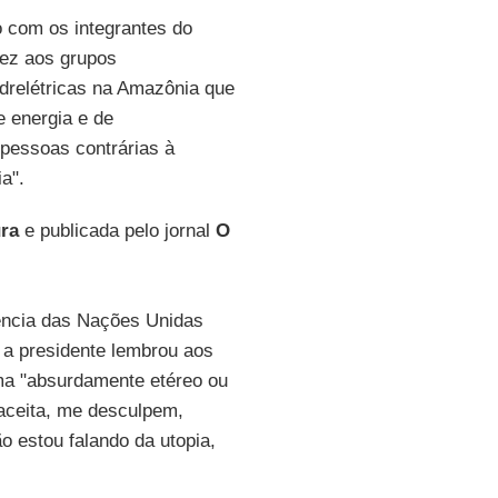
 com os integrantes do
vez aos grupos
idrelétricas na Amazônia que
e energia e de
 pessoas contrárias à
a".
ra
e publicada pelo jornal
O
rência das Nações Unidas
, a presidente lembrou aos
ma "absurdamente etéreo ou
aceita, me desculpem,
ão estou falando da utopia,