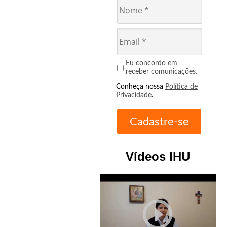
Eu concordo em
receber comunicações.
Conheça nossa
Política de
Privacidade
.
Vídeos IHU
play_circle_outline