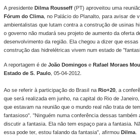
A presidente
Dilma Rousseff
(PT) aproveitou uma reunião
Fórum do Clima
, no Palácio do Planalto, para avisar de 
ambientalistas que lutam contra a construção de usinas h
o governo não mudará seu projeto de aumento da oferta d
desenvolvimento da região. Ela chegou a dizer que essas
construção das hidrelétricas vivem num estado de "fantasi
A reportagem é de
João Domingos
e
Rafael Moraes Mou
Estado de S. Paulo
, 05-04-2012.
Ao se referir à participação do Brasil na
Rio+20
, a confe
que será realizada em junho, na capital do Rio de Janeiro
que estavam na reunião que o mundo real não trata de te
fantasioso". "Ninguém numa conferência dessas também 
discutir a fantasia. Ela não tem espaço para a fantasia. N
essa pode ter, estou falando da fantasia", afirmou
Dilma
.