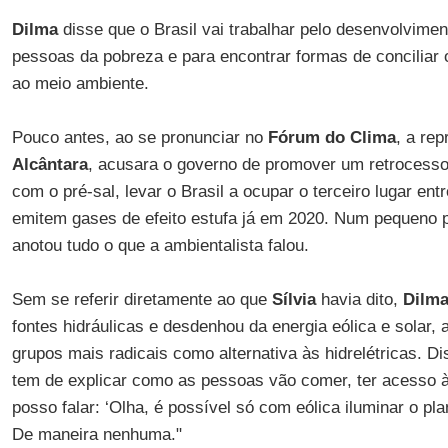
Dilma
disse que o Brasil vai trabalhar pelo desenvolviment
pessoas da pobreza e para encontrar formas de conciliar 
ao meio ambiente.
Pouco antes, ao se pronunciar no
Fórum do Clima
, a re
Alcântara
, acusara o governo de promover um retrocesso
com o pré-sal, levar o Brasil a ocupar o terceiro lugar en
emitem gases de efeito estufa já em 2020. Num pequeno 
anotou tudo o que a ambientalista falou.
Sem se referir diretamente ao que
Sílvia
havia dito,
Dilm
fontes hidráulicas e desdenhou da energia eólica e solar,
grupos mais radicais como alternativa às hidrelétricas. D
tem de explicar como as pessoas vão comer, ter acesso à
posso falar: ‘Olha, é possível só com eólica iluminar o pl
De maneira nenhuma."