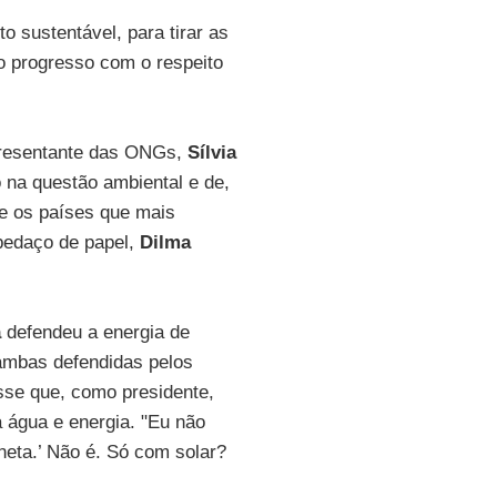
o sustentável, para tirar as
o progresso com o respeito
presentante das ONGs,
Sílvia
 na questão ambiental e de,
tre os países que mais
pedaço de papel,
Dilma
a
defendeu a energia de
 ambas defendidas pelos
isse que, como presidente,
 água e energia. "Eu não
aneta.’ Não é. Só com solar?