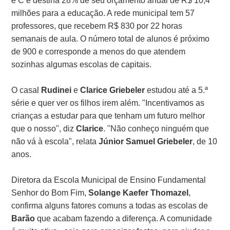
e C e destina 28% de seu orçamento anual de R$ 10,4
milhões para a educação. A rede municipal tem 57
professores, que recebem R$ 830 por 22 horas
semanais de aula. O número total de alunos é próximo
de 900 e corresponde a menos do que atendem
sozinhas algumas escolas de capitais.
O casal
Rudinei
e
Clarice Griebeler
estudou até a 5.ª
série e quer ver os filhos irem além. "Incentivamos as
crianças a estudar para que tenham um futuro melhor
que o nosso", diz
Clarice
. "Não conheço ninguém que
não vá à escola", relata
Júnior Samuel Griebeler
, de 10
anos.
Diretora da Escola Municipal de Ensino Fundamental
Senhor do Bom Fim,
Solange Kaefer Thomazel
,
confirma alguns fatores comuns a todas as escolas de
Barão
que acabam fazendo a diferença. A comunidade