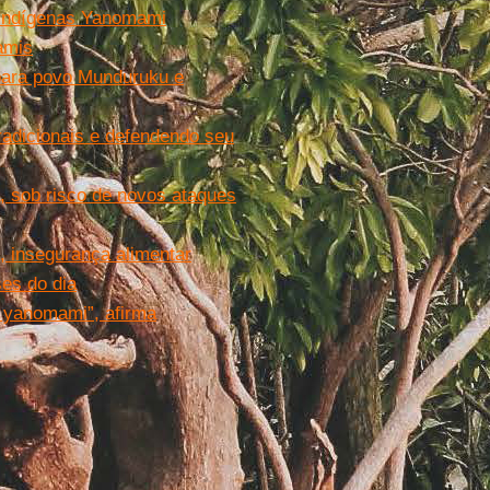
 indígenas Yanomami
amis
para povo Munduruku e
adicionais e defendendo seu
, sob risco de novos ataques
, insegurança alimentar
ses do dia
 yanomami”, afirma