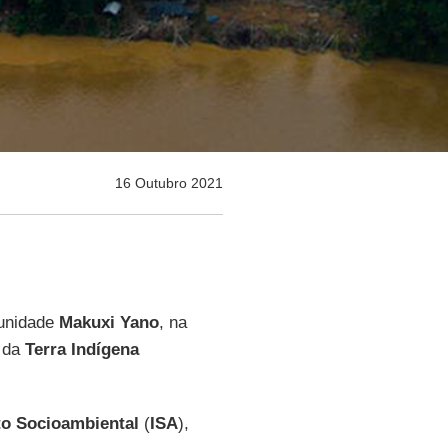
16 Outubro 2021
munidade
Makuxi Yano
, na
s da
Terra Indígena
uto Socioambiental
(
ISA
),