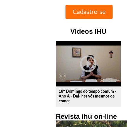
Vídeos IHU
play_circle_outline
18º Domingo do tempo comum -
Ano A - Dai-lhes vós mesmos de
comer
Revista ihu on-line