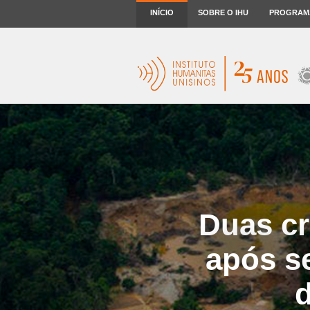
INÍCIO
SOBRE O IHU
PROGRAM
Duas c
após s
d