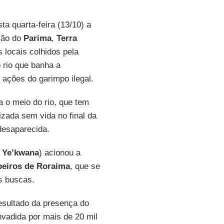
a quarta-feira (13/10) a
gião do
Parima
,
Terra
 locais colhidos pela
 rio que banha a
 ações do garimpo ilegal.
 o meio do rio, que tem
izada sem vida no final da
desaparecida.
 Ye’kwana
) acionou a
eiros de Roraima
, que se
as buscas.
esultado da presença do
nvadida por mais de 20 mil