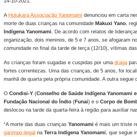
14-10-2021.
A
Hutukara Associação Yanomami
denunciou em carta nest
morte de duas crianças na comunidade
Makuxi Yano
, re
Indígena Yanomami
. De acordo com relatos de lideranças
organização, dois meninos, de 5 e 7 anos, se afogaram no
comunidade no final da tarde de terça (12/10), vítimas das
As crianças foram sugadas e cuspidas por uma
draga
para
fortes correntezas. Uma das crianças, de 5 anos, foi local
manhã de quarta pela própria comunidade. A outra segue 
O
Condisi-Y
(
Conselho de Saúde Indígena Yanomami e
Fundação Nacional do Índio
(
Funai
) e o
Corpo de Bomb
deslocou na tarde da quarta-feira à região para auxiliar n
“A morte das duas crianças
Yanomami
é mais um triste r
garimpo ilegal
na
Terra Indígena Yanomami
, que segue i