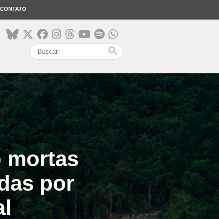
CONTATO
search
 mortas
das por
al