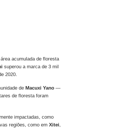
 área acumulada de floresta
mi
superou a marca de 3 mil
de 2020.
omunidade de
Macuxi Yano
—
ares de floresta foram
tamente impactadas, como
ovas regiões, como em
Xitei
,