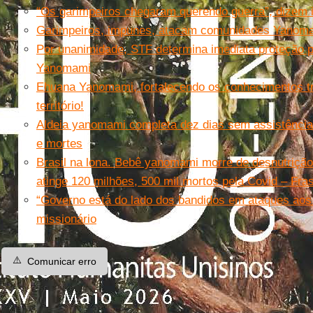
“Os garimpeiros chegaram querendo guerra”, dizem
Garimpeiros, impunes, atacam comunidades Yanom
Por unanimidade, STF determina imediata proteção 
Yanomami
Ehuana Yanomami, fortalecendo os conhecimentos tr
território!
Aldeia yanomami completa dez dias sem assistência
e mortes
Brasil na lona. Bebê yanomami morre de desnutrição
atinge 120 milhões, 500 mil mortos pela Covid – Fra
“Governo está do lado dos bandidos em ataques aos
missionário
⚠️
Comunicar erro