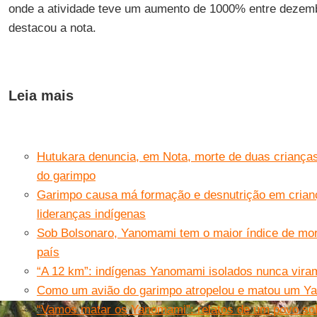
onde a atividade teve um aumento de 1000% entre dezem
destacou a nota.
Leia mais
Hutukara denuncia, em Nota, morte de duas crianç
do garimpo
Garimpo causa má formação e desnutrição em cria
lideranças indígenas
Sob Bolsonaro, Yanomami tem o maior índice de morte
país
“A 12 km”: indígenas Yanomami isolados nunca vira
Como um avião do garimpo atropelou e matou um Y
“Vamos matar os Yanomami”: relatos de um povo so