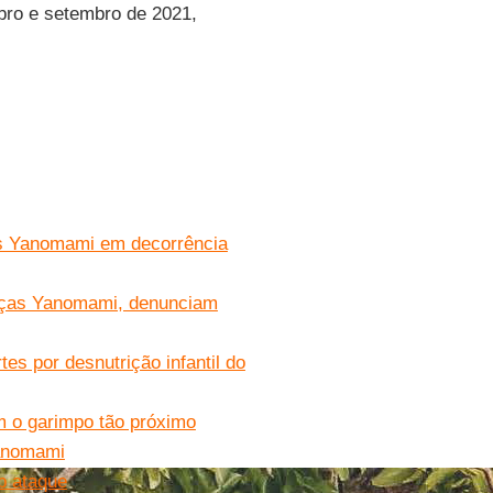
bro e setembro de 2021,
as Yanomami em decorrência
nças Yanomami, denunciam
s por desnutrição infantil do
m o garimpo tão próximo
anomami
b ataque