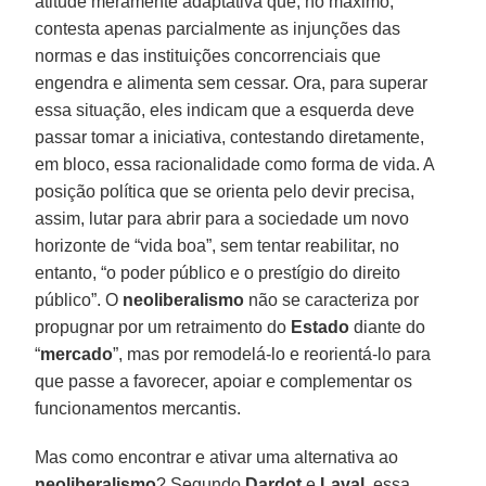
atitude meramente adaptativa que, no máximo,
contesta apenas parcialmente as injunções das
normas e das instituições concorrenciais que
engendra e alimenta sem cessar. Ora, para superar
essa situação, eles indicam que a esquerda deve
passar tomar a iniciativa, contestando diretamente,
em bloco, essa racionalidade como forma de vida. A
posição política que se orienta pelo devir precisa,
assim, lutar para abrir para a sociedade um novo
horizonte de “vida boa”, sem tentar reabilitar, no
entanto, “o poder público e o prestígio do direito
público”. O
neoliberalismo
não se caracteriza por
propugnar por um retraimento do
Estado
diante do
“
mercado
”, mas por remodelá-lo e reorientá-lo para
que passe a favorecer, apoiar e complementar os
funcionamentos mercantis.
Mas como encontrar e ativar uma alternativa ao
neoliberalismo
? Segundo
Dardot
e
Laval
, essa