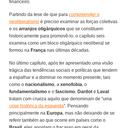
financeiro.
Partindo da tese de que para
compreender o
neoliberalismo
é preciso examinar as forças coletivas
e os
arranjos oligárquicos
que se constituem
historicamente para promovê-lo, o capítulo seis
examina como um bloco oligárquico neoliberal se
formou na
França
nas últimas décadas.
No último capítulo, após ter apresentado uma visão
trágica das tendências sociais e políticas que tendem
a espalhar e a dominar no momento presente, tais
como o
nacionalismo
, a
xenofobia
, o
fundamentalismo
e o
fascismo
,
Dardot
e
Laval
tratam com crueza aquilo que denominam de “uma
crise histórica da esquerda
”. Pensando
principalmente na
Europa
, mas não deixando de se
referir também ao que ocorre em países como o
Brasil
, eles apontam o fracasso em geral da