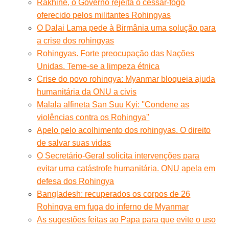
Rakhine, o Governo rejeita o cessar-fogo
oferecido pelos militantes Rohingyas
O Dalai Lama pede à Birmânia uma solução para
a crise dos rohingyas
Rohingyas. Forte preocupação das Nações
Unidas. Teme-se a limpeza étnica
Crise do povo rohingya: Myanmar bloqueia ajuda
humanitária da ONU a civis
Malala alfineta San Suu Kyi: ''Condene as
violências contra os Rohingya''
Apelo pelo acolhimento dos rohingyas. O direito
de salvar suas vidas
O Secretário-Geral solicita intervenções para
evitar uma catástrofe humanitária. ONU apela em
defesa dos Rohingya
Bangladesh: recuperados os corpos de 26
Rohingya em fuga do inferno de Myanmar
As sugestões feitas ao Papa para que evite o uso