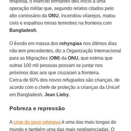
resposta, o exército birmanês deu início a uma
operação militar que, segundo relatos citados pelo
alto comissário da
ONU
, incendiou vilarejos, matou
civis e espalhou minas terrestres na fronteira com
Bangladesh
.
O êxodo em massa dos
rohyngias
nos últimos dias
não tem precedentes, diz a Organização Internacional
para as Migrações (
OIM
) da
ONU
, que estima que
outras 100 mil pessoas possam se juntar nos
próximos dias aos que cruzaram a fronteira.
Cerca de 60% dos novos refugiados são crianças, de
acordo com o chefe de proteção a crianças da Unicef
em Bangladesh,
Jean Lieby
.
Pobreza e repressão
A
crise do povo rohingya
é uma das mais longas do
mundo e também uma das mais negligenciadas. O