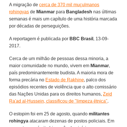
A migração de
cerca de 370 mil muçulmanos
rohingyas
de
Mianmar
para
Bangladesh
nas últimas
semanas é mais um capítulo de uma história marcada
por décadas de perseguições.
A reportagem é publicada por
BBC Brasil
, 13-09-
2017.
Cerca de um milhão de pessoas dessa minoria, a
maior comunidade no mundo, vivem em
Mianmar
,
país predominantemente budista. A maioria mora de
forma precária no
Estado de Rakhine
, palco dos
episódios recentes de violência que o alto comissário
das Nações Unidas para os direitos humanos,
Zeid
Ra'ad al-Hussein, classificou de "limpeza étnica"
.
O estopim foi em 25 de agosto, quando
militantes
rohingya
atacaram dezenas de postos policiais. Em