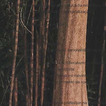
Heterogeneidade histórica/estrutural da existência so
Eurocentrismo, identidade e reoriginalização;
Colonialidade do saber;
Colonialidade e subjetividade;
Racismo;
Raça;
Colonialidade e patriarcado;
Ambivalência da modernidade: racionalidade tecnocrá
racionalidade histórica;
Poder, Estado e burocracia no liberalismo e material
Decolonialidade ou Giro Decolonial;
O índio, o movimento indígena e o movimento da soci
A economia popular e o movimento da sociedade
Influências
O escritor peruano foi estudante e professor na
Universi