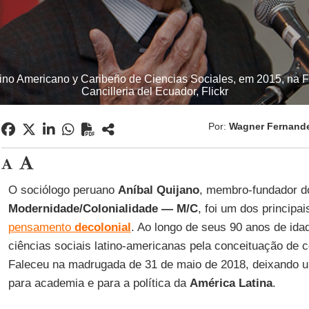
tino Americano y Caribeño de Ciencias Sociales, em 2015, na F
Cancilleria del Ecuador, Flickr
Por:
Wagner Fernand
O sociólogo peruano
Aníbal Quijano
, membro-fundador 
Modernidade/Colonialidade — M/C
, foi um dos principa
pensamento
decolonial
. Ao longo de seus 90 anos de ida
ciências sociais latino-americanas pela conceituação de c
Faleceu na madrugada de 31 de maio de 2018, deixando 
para academia e para a política da
América Latina
.