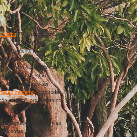
 da modernidade e com a
do obscuro da própria
 Latina
[2],
Quijano
aponta
 As categorias criadas pela
o continente latino-
raça é o mais eficaz
erve como o classificador
os termos da questão
da sociedade pode ser
-nação moderno
, com todas
ção política”, argumenta no
representações discursivas.
crítica das “efetivas