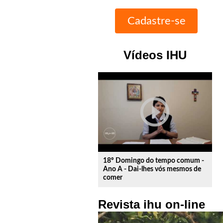
Vídeos IHU
play_circle_outline
18º Domingo do tempo comum -
Ano A - Dai-lhes vós mesmos de
comer
Revista ihu on-line