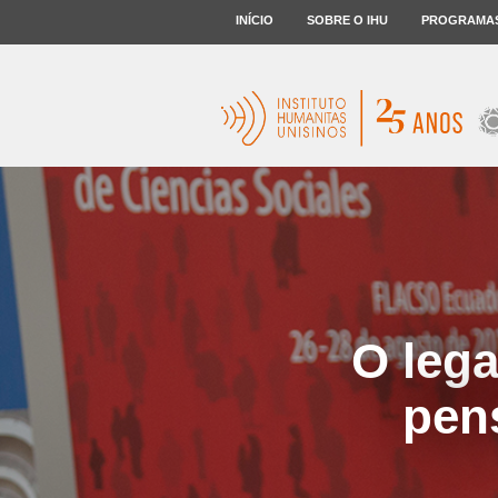
INÍCIO
SOBRE O IHU
PROGRAMA
O lega
pen