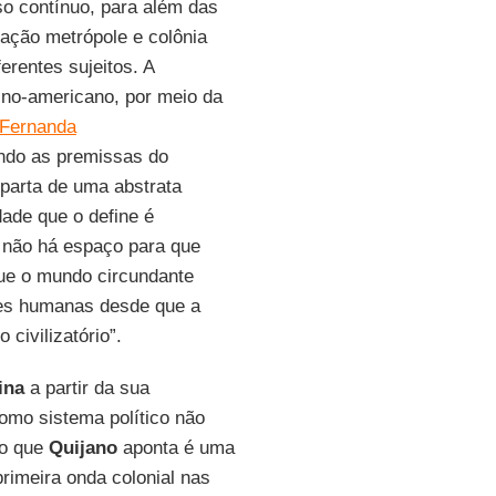
o contínuo, para além das
lação metrópole e colônia
erentes sujeitos. A
tino-americano, por meio da
Fernanda
ndo as premissas do
 parta de uma abstrata
dade que o define é
s não há espaço para que
ue o mundo circundante
des humanas desde que a
civilizatório”.
ina
a partir da sua
como sistema político não
 o que
Quijano
aponta é uma
rimeira onda colonial nas