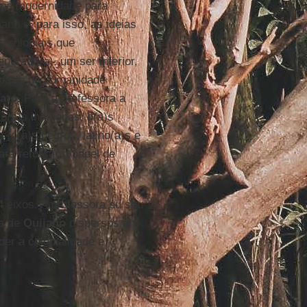
s na modernidade para
no e, para isso, as ideias
 coloniais que
erado(a), um ser inferior,
 parte da humanidade
ato
. Para a professora a
o(a)s indígenas, o(a)s
 (o(a)s negros, latino(a)s e
ara reforçar o papel de
4 eixos. A professora eu seu
ca de
Quijano
dispersos em
der a colonialidade e