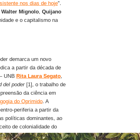
sistente nos dias de hoje
”.
e
Walter Mignolo
,
Quijano
idade e o capitalismo na
 poder demarca um novo
dica a partir da década de
a — UNB
Rita Laura Segato
,
ad del poder
[1], o trabalho de
mpreensão da ciência em
gogia do Oprimido
. A
ntro-periferia a partir da
 políticas dominantes, ao
ceito de colonialidade do
esvelou aquilo que estava