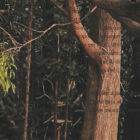
estruturas de poder colonial que foram sendo construída
expurgar o máximo de gente possível da categoria de huma
de raça e gênero jogaram papel fundamental. Os discursos
representaram o(a) outro(a) não-europeu como um(a) degen
continuam funcionando a pleno vapor para manter grande
excluída de sua real capacidade de ser livre”, afirma
Brag
classificação que a modernidade faz tornou “descartáveis 
refugiados); outros são úteis para a exploração do trabalho
os asiático(a)s pobres em seus próprios países); outras p
dominação burguesa-patriarcal (mulheres)”.
Rita Segato
detalha a colonialidade do poder a partir de 1
artigo sintetiza os pontos essenciais da história acadêmi
diferentes artigos e livros. Os eixos chave para compreen
modernidade do poder são:
Reordenamento da história;
Colonial/moderno sistema mundo;