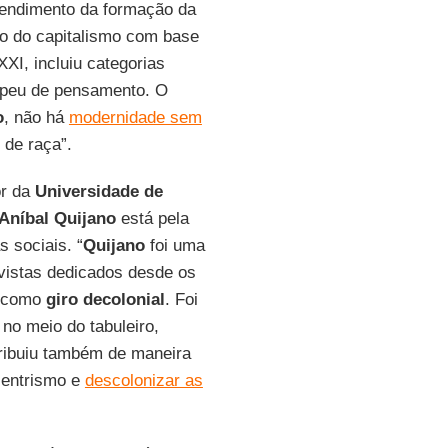
tendimento da formação da
ão do capitalismo com base
XI, incluiu categorias
opeu de pensamento. O
o
, não há
modernidade sem
 de raça”.
or da
Universidade de
Aníbal Quijano
está pela
s sociais. “
Quijano
foi uma
tivistas dedicados desde os
o como
giro
decolonial
. Foi
no meio do tabuleiro,
tribuiu também de maneira
ocentrismo e
descolonizar as