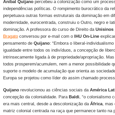
Aníbal Quijano
percebeu a colonização como um process
independências políticas. O rompimento burocrático da re
perpetuava outras formas estruturais da dominação em dif
modernidade, eurocentrada, construiu o Outro, negro e la
dominação. A professora do curso de Direito da
Unisinos
Bragato
conversou por e-mail com o
IHU On-Line
explica
pensamento de
Quijano
: “Embora o liberal-individualismo
igualdade entre todos os indivíduos, a concepção de liber
intrinsecamente ligada à de propriedade/apropriação. Ma
todos prosperem/acumulem, nem a menor possibilidade q
suporte o modelo de acumulação que orienta as socieda
Europa se projetou como líder do assim chamado processo 
Quijano
revolucionou as ciências sociais da
América Lat
concepção da colonialidade. Para
Baldi
, “o colonialismo 
era mais central, desde a descolonização da
África
, mas
matriz colonial centrada na raça que permanece tanto na p