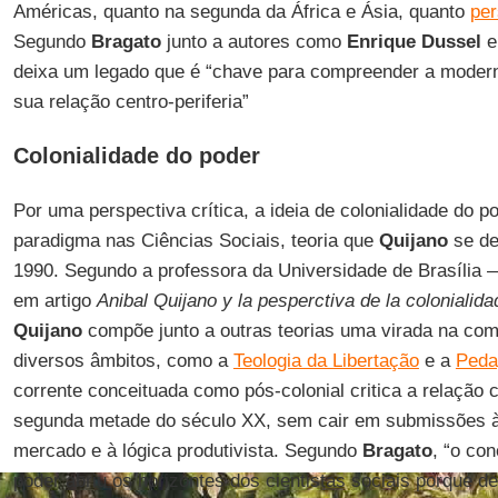
Américas, quanto na segunda da África e Ásia, quanto
per
Segundo
Bragato
junto a autores como
Enrique Dussel
deixa um legado que é “chave para compreender a modern
sua relação centro-periferia”
Colonialidade do poder
Por uma perspectiva crítica, a ideia de colonialidade do
paradigma nas Ciências Sociais, teoria que
Quijano
se de
1990. Segundo a professora da Universidade de Brasíli
em artigo
Anibal Quijano y la pesperctiva de la colonialid
Quijano
compõe junto a outras teorias uma virada na co
diversos âmbitos, como a
Teologia da Libertação
e a
Peda
corrente conceituada como pós-colonial critica a relação ce
segunda metade do século XX, sem cair em submissões às
mercado e à lógica produtivista. Segundo
Bragato
, “o con
poder abriu os horizontes dos cientistas sociais porque d