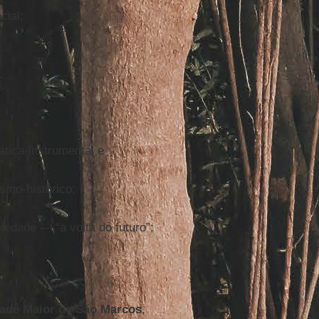
cial;
tica-instrumental e
ismo-histórico;
edade — “a volta do futuro”;
dade Maior de São Marcos
,