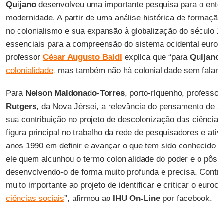
Quijano
desenvolveu uma importante pesquisa para o en
modernidade. A partir de uma análise histórica de formaç
no colonialismo e sua expansão à globalização do século X
essenciais para a compreensão do sistema ocidental eur
professor
César Augusto Baldi
explica que “para
Quijan
colonialidade
, mas também não há colonialidade sem falar
Para
Nelson Maldonado-Torres
, porto-riquenho, profess
Rutgers
, da Nova Jérsei, a relevância do pensamento de
sua contribuição no projeto de descolonização das ciência
figura principal no trabalho da rede de pesquisadores e a
anos 1990 em definir e avançar o que tem sido conhecid
ele quem alcunhou o termo colonialidade do poder e o pôs 
desenvolvendo-o de forma muito profunda e precisa. Con
muito importante ao projeto de identificar e criticar o eur
ciências sociais
”, afirmou ao
IHU On-Line
por facebook.