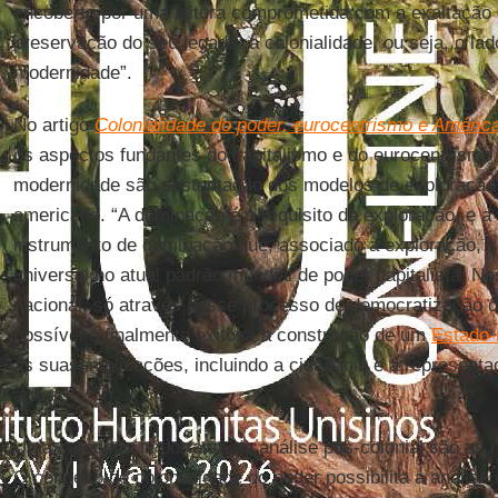
encoberto por uma leitura comprometida com a exaltação
preservação do seu legado: a colonialidade, ou seja, o la
modernidade”.
No artigo
Colonialidade do poder, eurocentrismo e América
os aspectos fundantes do capitalismo e do eurocentrismo.
modernidade são sustentação dos modelos de exploração d
americano. “A dominação é o requisito da exploração, e a 
instrumento de dominação que, associado à exploração, s
universal no atual padrão mundial de poder capitalista. N
nacional, só através desse processo de democratização 
possível e finalmente exitosa a construção de um
Estado
as suas implicações, incluindo a cidadania e a representa
artigo.
Uma categoria importante da análise pós-colonial são as 
O conceito de colonialidade do poder possibilita a análise 