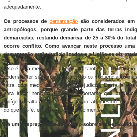
adequadamente.
Os processos de
demarcação
são considerados em f
antropólogos, porque grande parte das terras indíg
demarcadas, restando demarcar de 25 a 30% do total
ocorre conflito. Como avançar neste processo uma
demarcação estão judicializados e a União se diz atad
Isso é uma meia verdade, pois há também o imobilismo 
poderiam ter seu processo iniciado ou sequenciado, ma
retrai com medo de uma decisão judicial. Deste jeito 
para lugar nenhum. É muito importante que o Judici
indígena. Falta ao Judiciário reflexão, até mesmo teórica
do que má-fé, existe um desconhecimento.
Há um despreparo no Judiciário sobre a questão indí