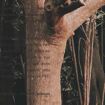
i aprovada em Comissão
s terços dos senadores se
 a proposta será aprovada
eira 26 uma audiência pública
oduziu uma nota técnica com
o, deputados do
PT
entraram
dindo a paralisação de sua
TF
,
Luis Barroso
, que disse
, mas que irá esperar pela
s de que considera essa PEC
ngresso, ela tem poucas