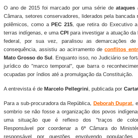
O ano de 2015 foi marcado por uma série de
ataques 
Câmara, setores conservadores, liderados pela bancada r
polêmicos, como a
PEC 215
, que retira do Executivo 
terras indígenas, e uma
CPI
para investigar a atuação da
federal, por sua vez, paralisou as demarcações de
consequência, assistiu ao acirramento de
conflitos ent
Mato Grosso do Sul
. Enquanto isso, no Judiciário se for
jurídico do "marco temporal", que barra o reconhecime
ocupadas por índios até a promulgação da Constituição.
A entrevista é de
Marcelo Pellegrini
, publicada por
Carta
Para a sub-procuradora da República,
Deborah Duprat
, 
sombrio se não fosse a organização dos povos indígen
uma situação que é reflexo dos "traços de coloni
Responsável por coordenar a 6ª Câmara do Ministér
responsável por questões envolvendo populações 