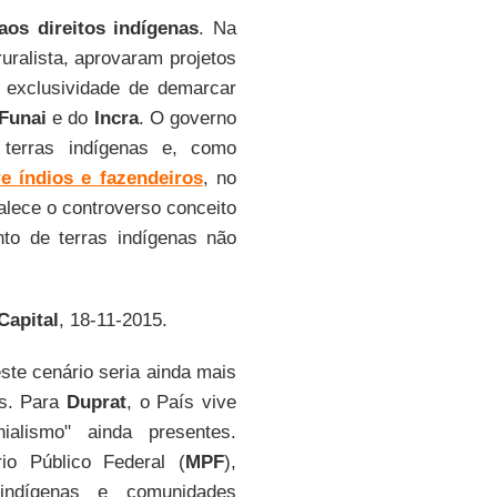
aos direitos indígenas
. Na
uralista, aprovaram projetos
a exclusividade de demarcar
Funai
e do
Incra
. O governo
 terras indígenas e, como
re índios e fazendeiros
, no
talece o controverso conceito
nto de terras indígenas não
Capital
, 18-11-2015.
este cenário seria ainda mais
as. Para
Duprat
, o País vive
alismo" ainda presentes.
io Público Federal (
MPF
),
indígenas e comunidades