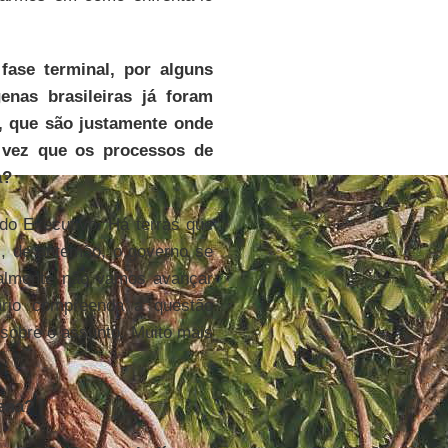
ase terminal, por alguns
enas brasileiras já foram
, que são justamente onde
 vez que os processos de
a?
do Executivo. Há terras que
s, de antemão, o governo se
realmente não vamos avançar
ário compreenda a questão
, sobre o assunto. Muito mais
gena?