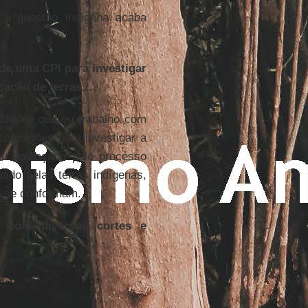
a questão indígena acaba
de uma CPI para investigar
ação de terras...
. Desde que eu trabalho com
comissões para investigar a
iu ameaçado pelo processo
dido pelas terras indígenas,
o se conformam.
 com diversos cortes e