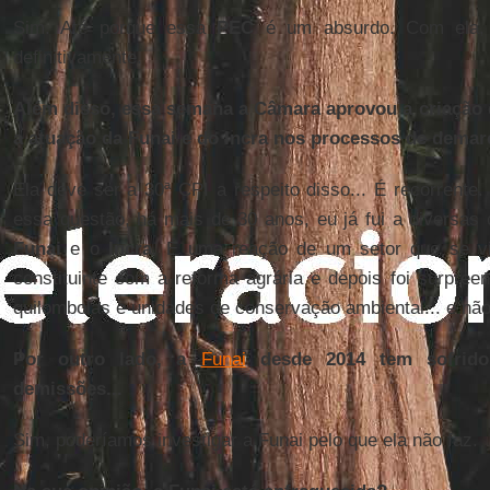
Sim. Até porque essa
PEC
é um absurdo. Com ela, 
definitivamente.
Além disso, essa semana a Câmara aprovou a criação 
a atuação da Funai e do Incra nos processos de demarc
Ela deve ser a 30ª CPI a respeito disso... É recorrente
essa questão, há mais de 30 anos, eu já fui a diversas 
Funai
e o
Incra
. É uma reação de um setor que se v
constituinte com a reforma agrária e depois foi surpreen
quilombolas e unidades de conservação ambiental... e nã
Por outro lado, a
Funai
desde 2014 tem sofrido
demissões...
Sim, poderíamos investigar a Funai pelo que ela não faz.