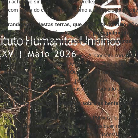
Eu acho que sim. Há muito pouca reflexão e interlocuçã
e com áreas do conhecimento como a antropologia e a hist
Grande parte destas terras, que estão em conflito, são
posseiros desde a década de 20 e, principalmente, du
judiciário deveria fomentar acordos entre posseiros e 
Eu não sou favorável a acordos. A Constituição fala 
existência física e cultural de um grupo. Isso é um dire
inalienável e imprescritível. Ou seja, não se pode trans
tipo. As acomodações que precisam ser feitas são 
pagamentos e indenizações, mas não no sentido de subtrai
As indenizações seriam apenas sobre as benfeitorias 
E sobre a terra também. O Ministério Público Federal de
isso é possível independentemente de qualquer reforma c
avançar nesta questão e não tomar as decisões lavando 