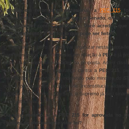
Falando em reforma constitucional, a
PEC 215
fo
Especial da Câmara e segue para o Senado, onde doi
manifestaram contra a proposta. Você acredita que
pelo Congresso? E, se for, o que pode ser feito?
O Ministério Público Federal vai organizar nesta quinta-f
para pensarmos em estratégias em relação à
PEC
e já pr
todas as inconstitucionalidades da proposta. Antes diss
com um mandato de segurança contra a
PEC 215
, pe
tramitação. O mandato foi indeferido pelo ministro do
S
que a proposta tem indícios de inconstitucionalidade
decisão do Congresso. Ou seja, o Supremo já deu sinai
inconstitucional.
Ou seja, mesmo se a PEC 215 for aprovada no Co
chances de efetivamente virar lei?