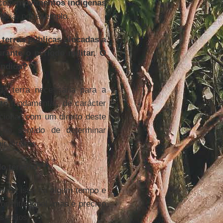
o com
movimentos indígenas
ória, por exemplo.
 terras públicas alocadas a
rante o período militar. O
índios?
da terra necessária para a
ito fundamental, de carácter
acionar com um direito deste
no sentido de determinar
r direitos.
do terreno?
fende isso há algum tempo e
onstitucional, mas é preciso
as mãos.