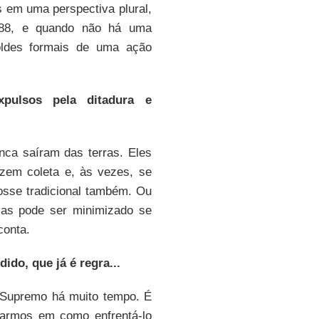
 em uma perspectiva plural,
88, e quando não há uma
oldes formais de uma ação
ulsos pela ditadura e
nca saíram das terras. Eles
azem coleta e, às vezes, se
sse tradicional também. Ou
as pode ser minimizado se
conta.
do, que já é regra...
 Supremo há muito tempo. É
nsarmos em como enfrentá-lo