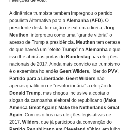
intenções de voto.
A dinâmica trumpista também impregnou o partido
populista Alternativa para a
Alemanha
(
AFD
). O
presidente desta formação de extrema-direita,
Jörg
Meuthen
, interpretou como uma "grande vitória" o
acesso de Trump à presidência.
Meuthen
tem certeza
de que haverá um "efeito
Trump
" na
Alemanha
e que
isso lhe abrirá as portas do
Bundestag
nas eleições
nacionais de 2017. Ainda mais convicto ao trumpismo
é o extremista holandês
Geert Wilders
, líder do
PVV
,
Partido para a Liberdade
.
Geert Wilders
não
apenas qualificou de "revolucionária" a eleição de
Donald Trump
, mas chegou inclusive a copiar o
slogan da campanha eleitoral do republicano (
Make
America Great Again
):
Make the Netherlands Great
Again
. Com os olhos nas eleições legislativas de
2017,
Wilders
, que já participou da convenção do
Partido Republicano em Cleveland
(
Ohio
), em julho