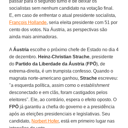
passar para o segundo turno e de deixar os
socialistas sem nenhum candidato na votação final.
E, em caso de enfrentar o atual presidente socialista,
François Hollande
, seria eleita presidente com 51 por
cento dos votos. Na Áustria, as perspectivas são
ainda mais animadoras.
A
Áustria
escolhe o próximo chefe de Estado no dia 4
de dezembro.
Heinz-Christian Strache
, presidente
do
Partido da Liberdade da Áustria
(
FPÖ
), de
extrema-direita, é um trumpista confesso. Quando o
magnata norte-americano ganhou,
Strache
escreveu:
"a esquerda política, assim como o
establishment
desconectado e em clãs, foram castigados pelos
eleitores". Ele, ao contrário, espera o efeito oposto. O
FPÖ
já garantiu a chefia do governo e a presidência
após as eleições presidenciais e legislativas. Seu
candidato,
Norbert Hofer
, está em primeiro lugar nas