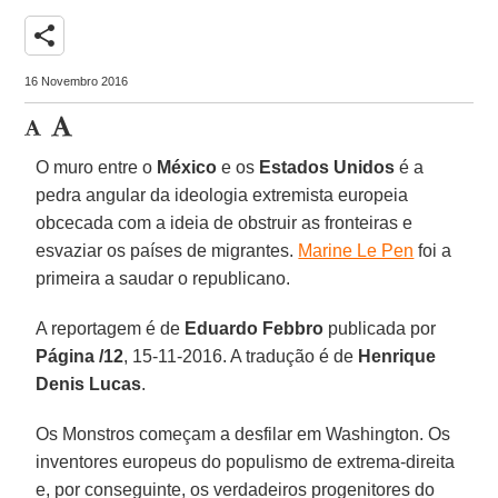
share
16 Novembro 2016
O muro entre o
México
e os
Estados Unidos
é a
pedra angular da ideologia extremista europeia
obcecada com a ideia de obstruir as fronteiras e
esvaziar os países de migrantes.
Marine Le Pen
foi a
primeira a saudar o republicano.
A reportagem é de
Eduardo Febbro
publicada por
Página /12
, 15-11-2016. A tradução é de
Henrique
Denis Lucas
.
Os Monstros começam a desfilar em Washington. Os
inventores europeus do populismo de extrema-direita
e, por conseguinte, os verdadeiros progenitores do