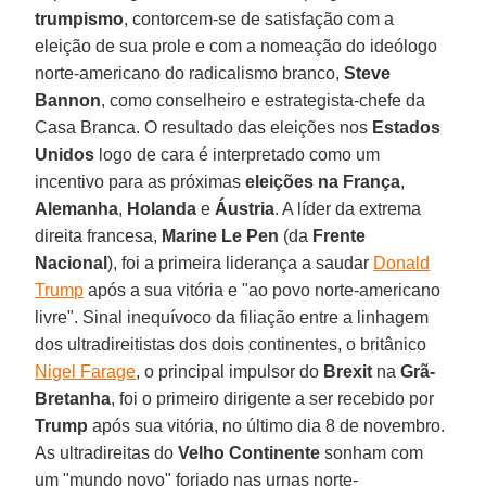
trumpismo
, contorcem-se de satisfação com a
eleição de sua prole e com a nomeação do ideólogo
norte-americano do radicalismo branco,
Steve
Bannon
, como conselheiro e estrategista-chefe da
Casa Branca. O resultado das eleições nos
Estados
Unidos
logo de cara é interpretado como um
incentivo para as próximas
eleições na França
,
Alemanha
,
Holanda
e
Áustria
. A líder da extrema
direita francesa,
Marine Le Pen
(da
Frente
Nacional
), foi a primeira liderança a saudar
Donald
Trump
após a sua vitória e "ao povo norte-americano
livre". Sinal inequívoco da filiação entre a linhagem
dos ultradireitistas dos dois continentes, o britânico
Nigel Farage
, o principal impulsor do
Brexit
na
Grã-
Bretanha
, foi o primeiro dirigente a ser recebido por
Trump
após sua vitória, no último dia 8 de novembro.
As ultradireitas do
Velho Continente
sonham com
um "mundo novo" forjado nas urnas norte-