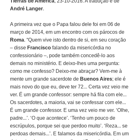
Tierras de América
, 23-10-2016. A tradução é de
André Langer
.
A primeira vez que o Papa falou dele foi em 06 de
março de 2014, em um encontro com os párocos de
Roma
. “Quem vive isto dentro de si, em seu coração
– disse
Francisco
falando da misericórdia no
confessionário –, pode também concedê-lo aos
demais no ministério. E deixo-lhes uma pergunta:
como me confesso? Deixo-me abraçar? Vem-me à
mente um grande sacerdote de
Buenos Aires
; ele é
mais novo do que eu, deve ter 72... Certa vez veio me
ver. É um grande confessor: sempre há fila com ele...
Os sacerdotes, a maioria, vai se confessar com ele...
É um grande confessor. E uma vez veio me ver. ‘Olhe,
padre...’. ‘O que acontece’. ‘Tenho um pouco de
escrúpulos, porque sei que perdoo muito’. ‘Reza... se
perdoas demais...’. E falamos da misericórdia. Em um