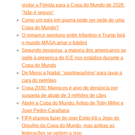
visitar a Flórida para a Copa do Mundo de 2026:
"Não é seguro"
Como um país em guerra pode ser sede de uma
Copa do Mundo?
O romance oportuno entre Infantino e Trump fará
o mundo MAGA amar o futebol
Segundo pesquisa, a maioria dos americanos se
opõe à presença do ICE nos estádios durante a
Copa do Mundo
De Messi a Nadal: ‘sportswashing’ para lavar a
cara do petróleo
Copa 2030: Marrocos é alvo de denúncia por
suspeita de abate de 3 milhões de cães
Abolir a Copa do Mundo. Artigo de Toby Miller e
Joan Pedro-Carañana
FIFA planeja fazer do jogo Egito-Irã o Jogo do
Orgulho da Copa do Mundo, mas ambas as
federações se opõem a isso