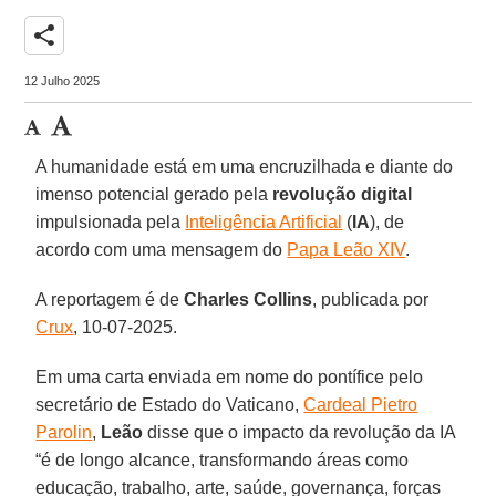
share
12 Julho 2025
A humanidade está em uma encruzilhada e diante do
imenso potencial gerado pela
revolução digital
impulsionada pela
Inteligência Artificial
(
IA
), de
acordo com uma mensagem do
Papa Leão XIV
.
A reportagem é de
Charles
Collins
, publicada por
Crux
, 10-07-2025.
Em uma carta enviada em nome do pontífice pelo
secretário de Estado do Vaticano,
Cardeal Pietro
Parolin
,
Leão
disse que o impacto da revolução da IA
“é de longo alcance, transformando áreas como
educação, trabalho, arte, saúde, governança, forças