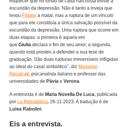
esquecer que no fundo de cada narcisista existe a
escuridão da depressão. Não é tanto a inveja que
levou
Filippo
a matar, mas a ruptura de um vínculo
que para ele constituía a única salvação possível da
escuridão da depressão. Uma ruptura que ocorre em
duas etapas: a primeira é aquela em
que
Giulia
declara o fim de seu amor; a segunda,
quando está prestes a defender a sua tese de
graduação. São duas rupturas irreversíveis infligidas
ao ideal do casal simbiótico", diz
Massimo
Recalcati
, psicanalista italiano e professor das
universidades de
Pávia
e
Verona
.
A entrevista é de
Maria Novella De Luca
, publicada
por
La Repubblica
, 26-11-2023. A tradução é de
Luisa Rabolini
.
Eis a entrevista.