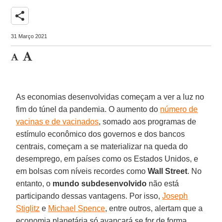
share
31 Março 2021
As economias desenvolvidas começam a ver a luz no
fim do túnel da pandemia. O aumento do
número de
vacinas e de vacinados
, somado aos programas de
estímulo econômico dos governos e dos bancos
centrais, começam a se materializar na queda do
desemprego, em países como os Estados Unidos, e
em bolsas com níveis recordes como
Wall Street
. No
entanto, o
mundo subdesenvolvido
não está
participando dessas vantagens. Por isso,
Joseph
Stiglitz
e
Michael Spence
, entre outros, alertam que a
economia planetária só avançará se for de forma