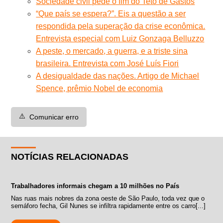
Sociedade civil pede o fim do Teto de Gastos
“Que país se espera?”. Eis a questão a ser
respondida pela superação da crise econômica.
Entrevista especial com Luiz Gonzaga Belluzzo
A peste, o mercado, a guerra, e a triste sina
brasileira. Entrevista com José Luís Fiori
A desigualdade das nações. Artigo de Michael
Spence, prêmio Nobel de economia
⚠️
Comunicar erro
NOTÍCIAS RELACIONADAS
Trabalhadores informais chegam a 10 milhões no País
Nas ruas mais nobres da zona oeste de São Paulo, toda vez que o
semáforo fecha, Gil Nunes se infiltra rapidamente entre os carro[...]