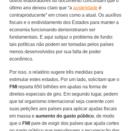
outros elaboradores do documento concordam que o
último ano deixou claro que “a
austeridade
é
contraproducente” em crises como a atual. Os auxílios
fiscais e o endividamento dos Estados para manter a
economia funcionando demonstraram ser
fundamentais. E aqui subjaz o problema de fundo:
tais políticas não podem ser tomadas pelos países
menos desenvolvidos por sua falta de poder
econômico.
Por isso, o relatório sugere três medidas para
estimular estes estados. Por um lado, solicitam que o
FMI
reparta 650 bilhões em ajudas na forma de
direitos especiais de giro. Em segundo lugar, pedem
que tal organismo internacional seja coerente com
suas petições aos países para aplicar ajudas fiscais
em massa e
aumento do gasto público
, de modo
que o
FMI
pare de exigir dos países que ajuda cortes
no gasto público que prejudiquem a recuperação dos