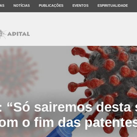
AS
NOTÍCIAS
PUBLICAÇÕES
EVENTOS
ESPIRITUALIDADE
: “Só sairemos desta 
om o fim das patente