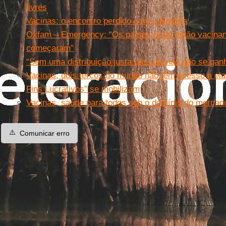
livres
Vacinas: o encontro perdido com a história
Oxfam – Emergency: “Os países ricos estão vacinan
começaram”
“Sem uma distribuição justa das vacinas não se ganh
Vacinas, dois terços do mundo não têm acesso a el
Fins Lucrativos” se mobilizam
Vacinas, saúde para todos sob o domínio do mercad
⚠️
Comunicar erro