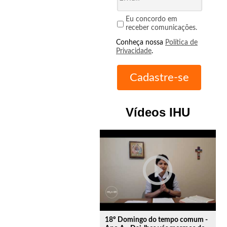
Eu concordo em
receber comunicações.
Conheça nossa
Política de
Privacidade
.
Vídeos IHU
play_circle_outline
18º Domingo do tempo comum -