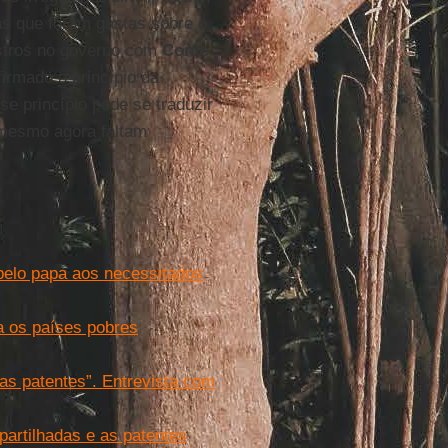
as que foram gastas sobre o
istros no governo com
Conte
irmado o princípio da
e princípio pode se traduzir
 mesmo agora faltam
pelo papa aos necessitados
a os países pobres
das patentes”. Entrevista com
artilhadas e as patentes