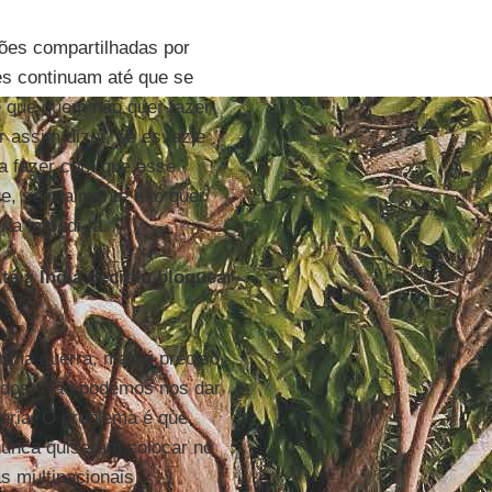
ões compartilhadas por
es continuam até que se
e que quem não quer fazer
r assim dizer, se esvazie
 a fazer com que esse
e, se realmente não quer
ia impedi-la.
té a Índia decidiu bloquear
 uma guerra, mas é preciso
 todos. Não podemos nos dar
ária. O problema é que,
nunca quiseram colocar no
as multinacionais