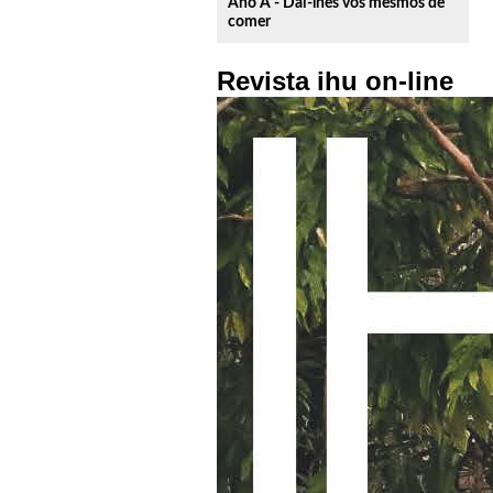
Ano A - Dai-lhes vós mesmos de
comer
Revista ihu on-line