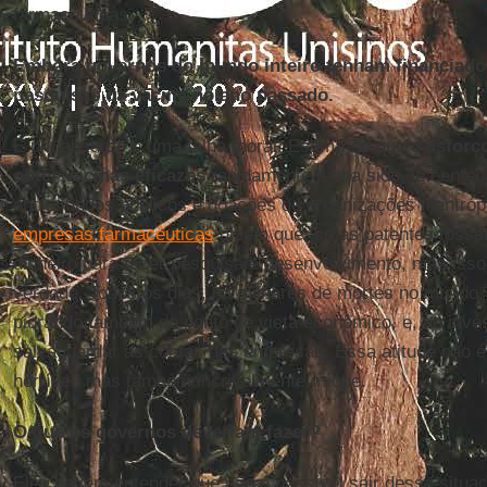
farmacêuticas.
Embora governos do mundo inteiro tenham financiad
pesquisas da vacina no ano passado.
É um absurdo e uma falha moral. Estima-se que o
esforç
obter vacinas eficazes
rapidamente tenha sido de centena
entre fundos públicos e doações de organizações filantróp
empresas farmacêuticas
dizem que, se as patentes fosse
dinheiro para fazer pesquisa e desenvolvimento, mas iss
verdade. Todos os dias, há milhares de mortes no mundo, 
piorando também do ponto de vista econômico, e, ao invés
salvaguardar as contas das empresas. Essa atitude não 
horrível, mas também incrivelmente míope.
O que os governos deveriam fazer?
Eles devem entender que não é possível sair dessa situação 