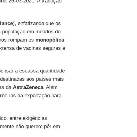
sto
, 26-03-2021. A tradução
liance
), enfatizando que os
da população em meados do
ernos rompam os
monopólios
xtensa de vacinas seguras e
pensar a escassa quantidade
 destinadas aos países mais
las da
AstraZeneca
. Além
orneiras da exportação para
ico, entre exigências
tamente não querem pôr em