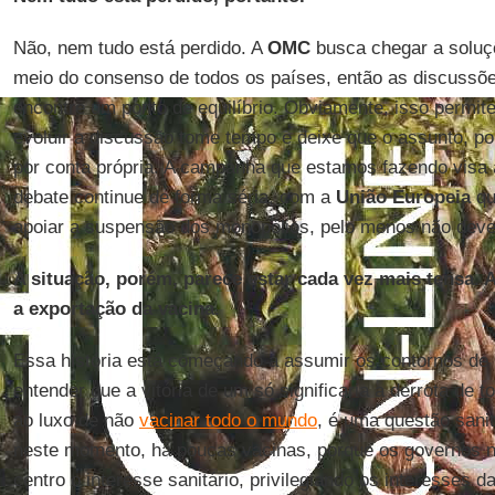
Não, nem tudo está perdido. A
OMC
busca chegar a soluç
meio do consenso de todos os países, então as discussõ
encontre um ponto de equilíbrio. Obviamente, isso permit
evoluir a discussão tome tempo e deixe que o assunto, po
por conta própria. A campanha que estamos fazendo visa
debate continue de forma séria, com a
União Europeia
qu
apoiar a suspensão dos monopólios, pelo menos não dever
A situação, porém, parece estar cada vez mais tensa. A
a exportação da vacina.
Essa história está começando a assumir os contornos de
entender que a vitória de um só significaria a derrota de
ao luxo de não
vacinar todo o mundo
, é uma questão sanit
neste momento, há poucas vacinas, porque os governos 
centro o interesse sanitário, privilegiando os interesses d