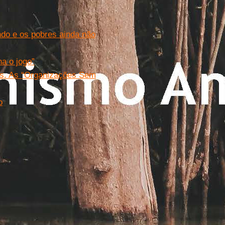
do e os pobres ainda não
a o jogo”
as. As “Organizações Sem
o