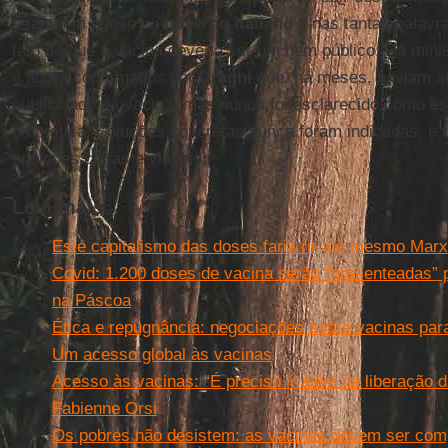
e também penso no
governo italiano
e nas tantas palavr
fato de que a vacina deveria ser um bem público. Há min
e agora confirmados por
Draghi
que, há meses, haviam af
publicidade da vacina, mas nunca foi esclarecido como ess
na prática. Soluções concretas nunca foram indicadas, e
posições claras e viáveis.
Leia mais
Este capitalismo das doses faria rir até mesmo Marx
Covid: 1.200 doses de vacina serão “presenteadas” 
na Páscoa
Ética e repugnância: negociações sobre vacinas par
Um acesso global às vacinas
Acesso às vacinas: “É preciso ir além da liberação 
Fabienne Orsi
Os pobres não desistem: as vacinas devem ser comp