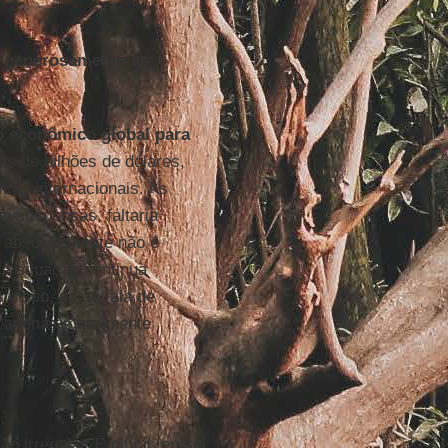
o generosamente as
o econômico global para
s de bilhões de dólares,
icas internacionais. As
m suspensas, faltaria
o absolutamente não é
a situação continua
 disso, só se fala de
é apenas moralmente
irregular. É difícil, eu sei,