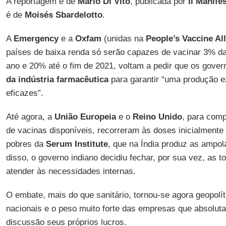
A reportagem é de
Mario Di Vito
, publicada por
Il Manife
é de
Moisés Sbardelotto
.
A
Emergency
e a
Oxfam
(unidas na
People’s Vaccine Al
países de baixa renda só serão capazes de vacinar 3% 
ano e 20% até o fim de 2021, voltam a pedir que os gov
da indústria farmacêutica
para garantir “uma produção e
eficazes”.
Até agora, a
União Europeia
e o
Reino Unido
, para com
de vacinas disponíveis, recorreram às doses inicialmente
pobres da
Serum Institute
, que na Índia produz as ampo
disso, o governo indiano decidiu fechar, por sua vez, as t
atender às necessidades internas.
O embate, mais do que sanitário, tornou-se agora geopolít
nacionais e o peso muito forte das empresas que absolu
discussão seus próprios lucros.