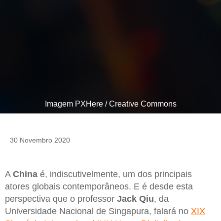
Imagem PXHere / Creative Commons
30 Novembro 2020
A
China
é, indiscutivelmente, um dos principais
atores globais contemporâneos. E é desde esta
perspectiva que o professor
Jack Qiu
, da
Universidade Nacional de Singapura, falará no
XIX