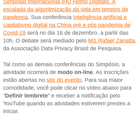
Simpósio Internacional IHU Homo Digitalis. A
escalada da algoritmização da vida em tempos de
pandemia
. Sua conferência
Inteligência artificial e
capitalismo digital na China pré e pós pandemia de
Covid-19
será no dia 16 de dezembro, a partir das
10h. O debate será mediado pelo
MS Rafael Zanatta
,
da Associação Data Privacy Brasil de Pesquisa.
Tal como as demais conferências do Simpósio, a
atividade ocorrerá de
modo on-line
. As inscrições
estão abertas no
site do evento
. Para sua maior
comodidade, você pode clicar no vídeo abaixo para
"
Definir lembrete
" e receber a notificação pelo
YouTube quando as atividades estiverem prestes a
iniciar.