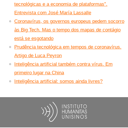
tecnológicas e a economia de plataformas”.
Entrevista com José María Lassalle
Coronavírus, os governos europeus pedem socorro
às Big Tech. Mas o tempo dos mapas de contágio
está se esgotando
Prudência tecnológica em tempos de coronavírus.
Artigo de Luca Peyron
Inteligência artificial também contra vírus. Em
primeiro lugar na China
Inteligência artificial: somos ainda livres?