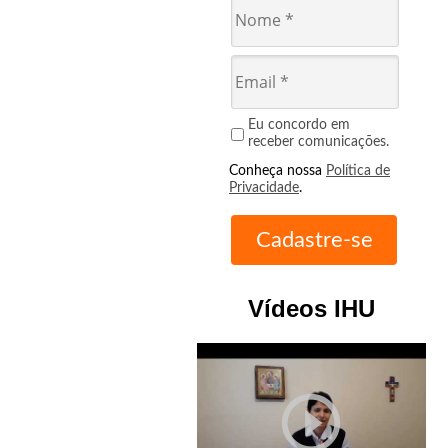
Eu concordo em
receber comunicações.
Conheça nossa
Política de
Privacidade
.
Vídeos IHU
play_circle_outline