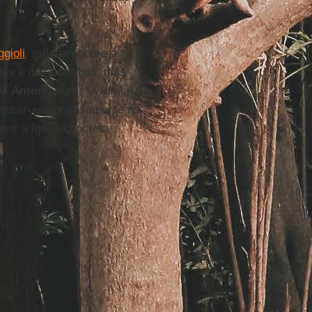
gioli
, refletem sobre a
dos e dos concílios, mas
 do
Antonianum
, "A Igreja
venturar-se corajosamente no
im’ à Igreja concreta