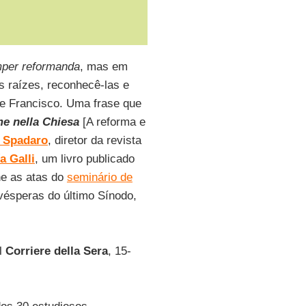
mper reformanda
, mas em
s raízes, reconhecê-las e
sse Francisco. Uma frase que
me nella Chiesa
[A reforma e
 Spadaro
, diretor da revista
a Galli
, um livro publicado
ne as atas do
seminário de
vésperas do último Sínodo,
al
Corriere della Sera
, 15-