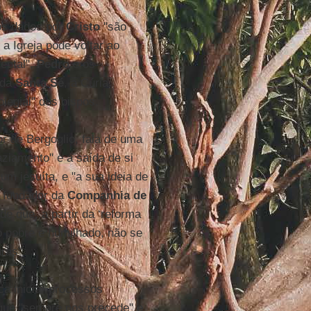
tos dados por
Cristo
"são
a Igreja pode voltar ao
mental",
Pedro
e os
 da
Santa Sé
, a Cúria,
legial" dos bispos.
or de Bergoglio, fala de uma
aziamento" e a saída de si
um jesuíta, e "a sua ideia de
, fundador da
Companhia de
de que, a partir da ‘reforma
to pobre e humilhado, não se
ras".
ca iniciar processos
 que "sempre nos precede" e