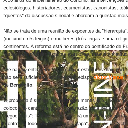
A 50 anos do encerramento do Concílio, as intervenções 
eclesiólogos, historiadores, ecumenistas, canonistas, teó
"quentes" da discussão sinodal e abordam a questão mais
Não se trata de uma reunião de expoentes da "hierarquia
(incluindo três leigos) e mulheres (três leigas e uma relig
continentes. A reforma está no centro do pontificado de
Fr
respeito em primeiro lugar às estruturas, mas sim à atitude
"Se não se entender isso, introduzir estruturas mais parti
não será suficiente", escreve o arcebispo
Víctor Manuel 
de
Bergoglio
.
O problema é superar aquela forma mentis que, "ao longo
colocou no centro da Igreja "uma razão, uma série de prin
inegociáveis": "Então, parece que há uma razão inegociáv
"controla a todos nós, incluindo o papa". Trata-se de "volt