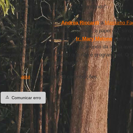
sabendo que "o caminho se abre caminhando".
Assim, os estudiosos, de
Andrea Riccardi
a
Massimo Fag
história e as perspectivas das reformas, o papel dos síno
cientes de que, como escreve a
Ir. Mary Melone
, reitora
está ‘à disposição’ do Espírito (...) É próprio da Igreja a
imprevisível, no novo, naquilo que não é programável. O ‘s
implica o ‘sim’ à Igreja que muda".
Confira
aqui
o índice das 30 contribuições.
⚠️
Comunicar erro