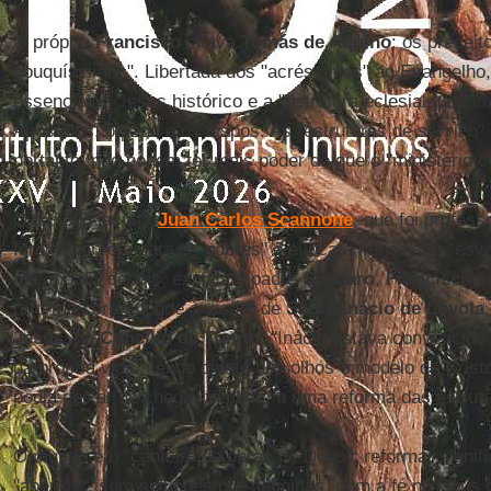
O próprio
Francisco
citava
Tomás de Aquino
: os precei
pouquíssimos". Libertada dos "acréscimos" ao Evangelho, 
essencial: o Jesus histórico e a "estrutura eclesial funda
Apóstolos, o papa e os bispos. As "estruturas de serviço"
portanto, não podem ter mais poder do que o "ministério co
O teólogo jesuíta
Juan Carlos Scannone
, que foi profess
Igreja "pobre e para os pobres" e evoca a kénosis, o "esv
mesmo. E, depois, explica o padre
Spadaro
,
Francisco
é 
reforma corresponde à visão" de
Santo Inácio de Loyola
Jesus
: no
Concílio de Trento
, "Inácio estava convencido 
da própria vida’, tendo diante dos olhos o modelo de Cris
podia deixar de chegar também a uma reforma das estrutu
O mundo é o "canteiro de obras de Deus": reformar signifi
"abertos", sem soluções pré-definidas, com a fé no Deus