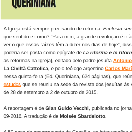
A Igreja está sempre precisando de reforma,
Ecclesia se
que sentido e como? "Para mim, a grande revolução é ir à
ver o que essas raízes têm a dizer nos dias de hoje", di
poderia ser posta como epígrafe de
La riforma e le rifor
as reformas na Igreja], editado pelo padre jesuíta
Antonio
La Civiltà Cattolica
, e pelo teólogo argentino
Carlos Marí
nessa quinta-feira (Ed. Queriniana, 624 páginas), que reú
estudos
que se reuniu na sede da revista dos jesuítas às 
de 28 de setembro a 2 de outubro de 2015.
A reportagem é de
Gian Guido Vecchi
, publicada no jorn
09-2016. A tradução é de
Moisés Sbardelotto
.