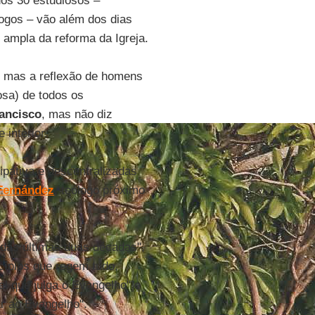
dos 30 estudiosos –
logos – vão além dos dias
 ampla da reforma da Igreja.
", mas a reflexão de homens
iosa) de todos os
ancisco
, mas não diz
 interior.
cipativa e descentralizadas
Fernández
, teólogo próximo
 das últimas duas décadas",
cípios que regem tudo,
el que julga o Evangelho" e
ar ao Evangelho".