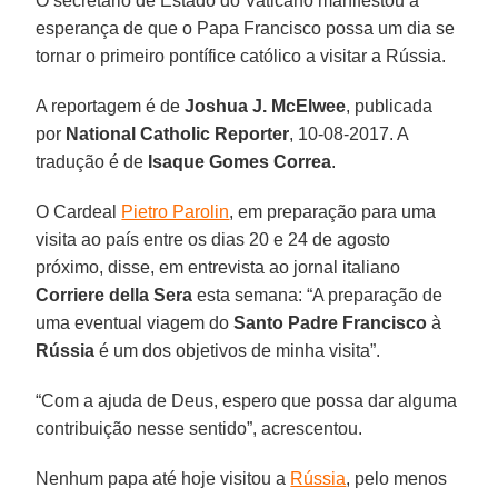
O secretário de Estado do Vaticano manifestou a
esperança de que o Papa Francisco possa um dia se
tornar o primeiro pontífice católico a visitar a Rússia.
A reportagem é de
Joshua J. McElwee
, publicada
por
National Catholic Reporter
, 10-08-2017. A
tradução é de
Isaque Gomes Correa
.
O Cardeal
Pietro Parolin
, em preparação para uma
visita ao país entre os dias 20 e 24 de agosto
próximo, disse, em entrevista ao jornal italiano
Corriere della Sera
esta semana: “A preparação de
uma eventual viagem do
Santo Padre Francisco
à
Rússia
é um dos objetivos de minha visita”.
“Com a ajuda de Deus, espero que possa dar alguma
contribuição nesse sentido”, acrescentou.
Nenhum papa até hoje visitou a
Rússia
, pelo menos