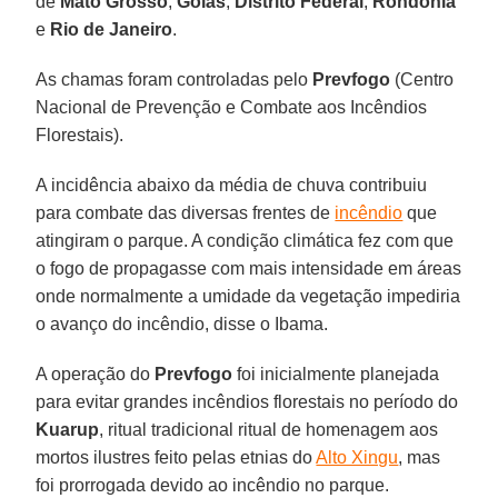
de
Mato Grosso
,
Goiás
,
Distrito Federal
,
Rondônia
e
Rio de Janeiro
.
As chamas foram controladas pelo
Prevfogo
(Centro
Nacional de Prevenção e Combate aos Incêndios
Florestais).
A incidência abaixo da média de chuva contribuiu
para combate das diversas frentes de
incêndio
que
atingiram o parque. A condição climática fez com que
o fogo de propagasse com mais intensidade em áreas
onde normalmente a umidade da vegetação impediria
o avanço do incêndio, disse o Ibama.
A operação do
Prevfogo
foi inicialmente planejada
para evitar grandes incêndios florestais no período do
Kuarup
, ritual tradicional ritual de homenagem aos
mortos ilustres feito pelas etnias do
Alto Xingu
, mas
foi prorrogada devido ao incêndio no parque.