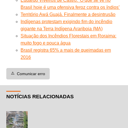
Eduardo Viveiros de Castro: ‘O que se vê no
Brasil hoje é uma ofensiva feroz contra os índios’
Território Awá Guajá. Finalmente a desintrusão
Indígenas protestam exigindo fim do incêndio
gigante na Terra Indígena Arariboia (MA)
Situação dos Incêndios Florestais em Roraima:
muito fogo e pouca água
Brasil registra 65% a mais de queimadas em
2016
⚠️
Comunicar erro
NOTÍCIAS RELACIONADAS