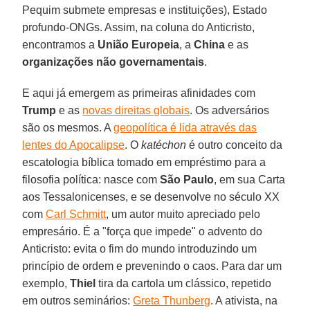
Pequim submete empresas e instituições), Estado
profundo-ONGs. Assim, na coluna do Anticristo,
encontramos a
União Europeia
, a
China
e as
organizações não governamentais
.
E aqui já emergem as primeiras afinidades com
Trump
e as
novas direitas globais
. Os adversários
são os mesmos. A
geopolítica é lida através das
lentes do Apocalipse
. O
katéchon
é outro conceito da
escatologia bíblica tomado em empréstimo para a
filosofia política: nasce com
São Paulo
, em sua Carta
aos Tessalonicenses, e se desenvolve no século XX
com
Carl Schmitt
, um autor muito apreciado pelo
empresário. É a "força que impede" o advento do
Anticristo: evita o fim do mundo introduzindo um
princípio de ordem e prevenindo o caos. Para dar um
exemplo,
Thiel
tira da cartola um clássico, repetido
em outros seminários:
Greta Thunberg
. A ativista, na