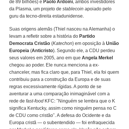
de 89 bilhões) e
Paolo Ardoini
, ambos investidores
da Plasma, um projeto de
stablecoin
apoiado pelo
guru da tecno-direita estadunidense.
Suas origens alemãs (Thiel nasceu na Alemanha) o
levam a refletir sobre a história do
Partido
Democrata Cristão
(
Katechon
) em oposição à
União
Europeia
(
Anticristo
). Segundo ele, a CDU perdeu
seus valores em 2005, ano em que
Angela Merkel
chegou ao poder. Ele nunca menciona a ex-
chanceler, mas fica claro que, para Thiel, ela foi quem
contribuiu para a construção da Europa e de suas
regras excessivamente rígidas. A ponto de se
aventurar a uma comparação inimaginável com a
rede de
fast-food
KFC: "Ninguém se lembra que o K
significa Kentucky, assim como ninguém pensa no C
de CDU como cristão". A defesa do Ocidente e da
Europa cristã — o subentendido — foi enfraquecida