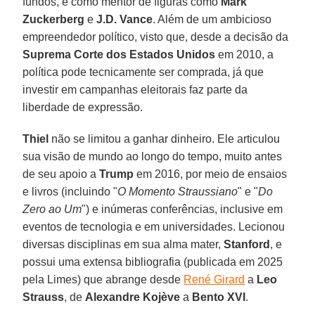
fundos, e como mentor de figuras como
Mark
Zuckerberg
e
J.D. Vance
. Além de um ambicioso
empreendedor político, visto que, desde a decisão da
Suprema Corte dos Estados Unidos
em 2010, a
política pode tecnicamente ser comprada, já que
investir em campanhas eleitorais faz parte da
liberdade de expressão.
Thiel
não se limitou a ganhar dinheiro. Ele articulou
sua visão de mundo ao longo do tempo, muito antes
de seu apoio a
Trump
em 2016, por meio de ensaios
e livros (incluindo "
O Momento Straussiano
" e "
Do
Zero ao Um
") e inúmeras conferências, inclusive em
eventos de tecnologia e em universidades. Lecionou
diversas disciplinas em sua alma mater,
Stanford
, e
possui uma extensa bibliografia (publicada em 2025
pela Limes) que abrange desde
René Girard
a
Leo
Strauss
, de
Alexandre Kojève
a
Bento XVI
.