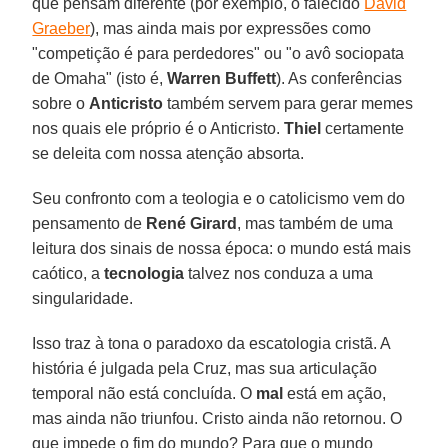
que pensam diferente (por exemplo, o falecido
David
Graeber
), mas ainda mais por expressões como
"competição é para perdedores" ou "o avô sociopata
de Omaha" (isto é,
Warren Buffett
). As conferências
sobre o
Anticristo
também servem para gerar memes
nos quais ele próprio é o Anticristo.
Thiel
certamente
se deleita com nossa atenção absorta.
Seu confronto com a teologia e o catolicismo vem do
pensamento de
René Girard
, mas também de uma
leitura dos sinais de nossa época: o mundo está mais
caótico, a
tecnologia
talvez nos conduza a uma
singularidade.
Isso traz à tona o paradoxo da escatologia cristã. A
história é julgada pela Cruz, mas sua articulação
temporal não está concluída. O
mal
está em ação,
mas ainda não triunfou. Cristo ainda não retornou. O
que impede o fim do mundo? Para que o mundo