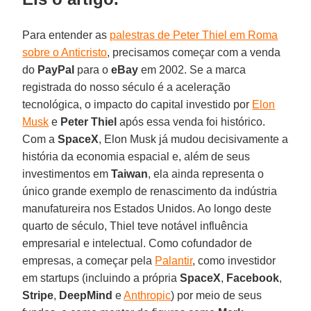
Para entender as
palestras de Peter Thiel em Roma
sobre o Anticristo
, precisamos começar com a venda
do
PayPal
para o
eBay
em 2002. Se a marca
registrada do nosso século é a aceleração
tecnológica, o impacto do capital investido por
Elon
Musk
e
Peter Thiel
após essa venda foi histórico.
Com a
SpaceX
, Elon Musk já mudou decisivamente a
história da economia espacial e, além de seus
investimentos em
Taiwan
, ela ainda representa o
único grande exemplo de renascimento da indústria
manufatureira nos Estados Unidos. Ao longo deste
quarto de século, Thiel teve notável influência
empresarial e intelectual. Como cofundador de
empresas, a começar pela
Palantir
, como investidor
em startups (incluindo a própria
SpaceX
,
Facebook
,
Stripe
,
DeepMind
e
Anthropic
) por meio de seus