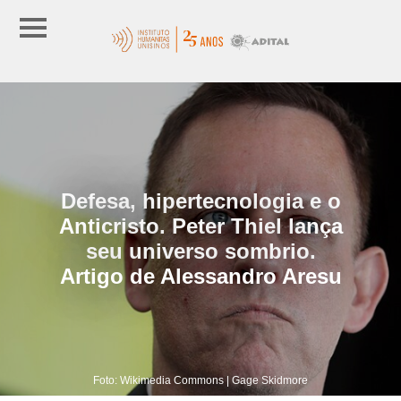
Defesa, hipertecnologia e o
Anticristo. Peter Thiel lança
seu universo sombrio.
Artigo de Alessandro Aresu
Foto: Wikimedia Commons | Gage Skidmore