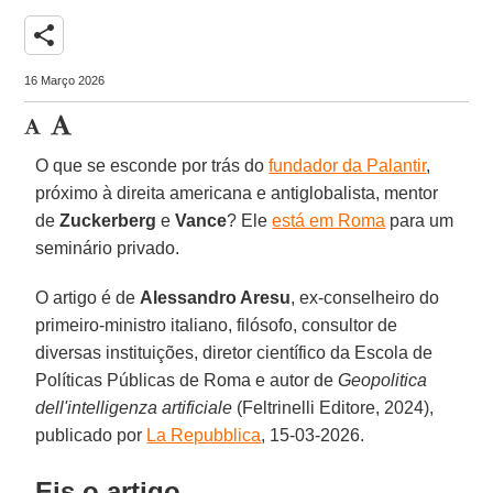
share
16 Março 2026
O que se esconde por trás do
fundador da Palantir
,
próximo à direita americana e antiglobalista, mentor
de
Zuckerberg
e
Vance
? Ele
está em Roma
para um
seminário privado.
O artigo é de
Alessandro Aresu
, ex-conselheiro do
primeiro-ministro italiano, filósofo, consultor de
diversas instituições, diretor científico da Escola de
Políticas Públicas de Roma e autor de
Geopolitica
dell'intelligenza artificiale
(Feltrinelli Editore, 2024),
publicado por
La Repubblica
, 15-03-2026.
Eis o artigo.