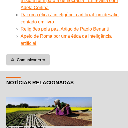
e isto é ruim para a democracia”. Entrevista com
Adela Cortina
Dar uma ética à inteligência artificial: um desafio
contado em livro
Religiões pela paz. Artigo de Paolo Benanti
Apelo de Roma por uma ética da inteligência
artificial
⚠️
Comunicar erro
NOTÍCIAS RELACIONADAS
Os segredos do Reino