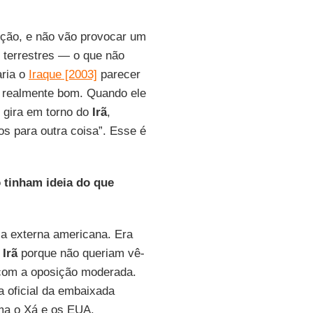
ição, e não vão provocar um
s terrestres — o que não
aria o
Iraque [2003]
parecer
 realmente bom. Quando ele
 gira em torno do
Irã
,
s para outra coisa”. Esse é
 tinham ideia do que
ca externa americana. Era
Irã
porque não queriam vê-
 com a oposição moderada.
 oficial da embaixada
ama o Xá e os EUA.