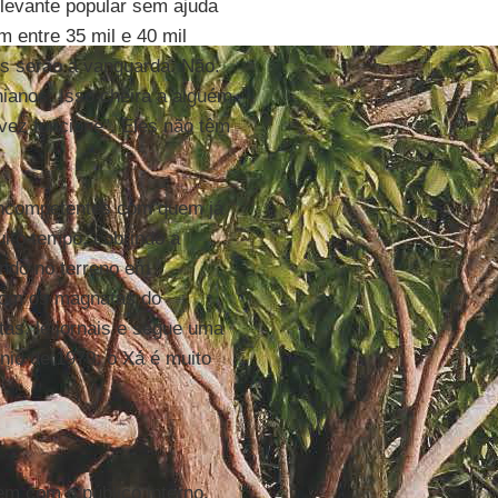
 levante popular sem ajuda
 entre 35 mil e 40 mil
os serão a vanguarda. Não.
nianos. Isso cheira a alguém
vez funcione”. Eles não têm
incompetentes com quem já
uito tempo, cobrindo a
endo no terreno em
 com os magnatas do
stas, lê jornais e segue uma
nio de 1979: o Xá é muito
m com o público interno.