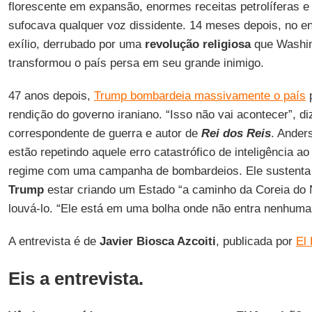
florescente em expansão, enormes receitas petrolíferas e
sufocava qualquer voz dissidente. 14 meses depois, no ent
exílio, derrubado por uma
revolução religiosa
que Washin
transformou o país persa em seu grande inimigo.
47 anos depois,
Trump bombardeia massivamente o país
p
rendição do governo iraniano. “Isso não vai acontecer”, d
correspondente de guerra e autor de
Rei dos Reis
. Ander
estão repetindo aquele erro catastrófico de inteligência 
regime com uma campanha de bombardeios. Ele sustenta q
Trump
estar criando um Estado “a caminho da Coreia do 
louvá-lo. “Ele está em uma bolha onde não entra nenhuma 
A entrevista é de
Javier Biosca Azcoiti
, publicada por
El 
Eis a entrevista.