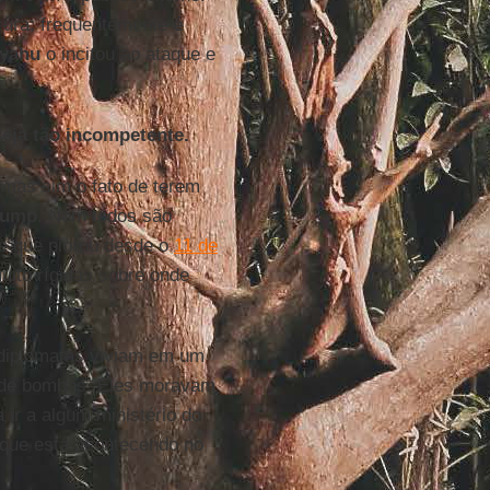
ura; frequentemente é
yahu
o incitou ao ataque e
seja tão incompetente.
 mas sim o fato de terem
rump
. Nem todos são
 e que piorou desde o
11 de
ito rígidas sobre onde
 diplomatas viviam em um
a de bombas. Eles moravam
 ir a algum ministério do
 que está acontecendo no