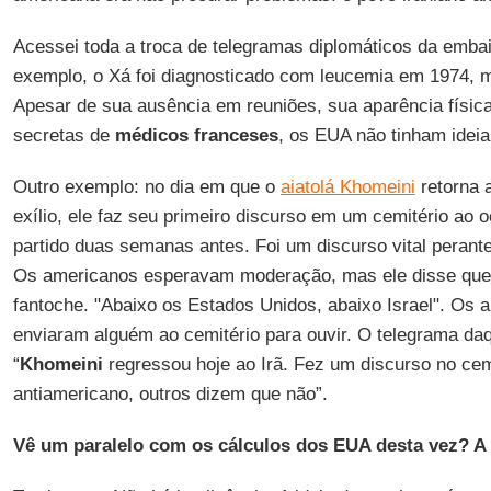
Acessei toda a troca de telegramas diplomáticos da emba
exemplo, o Xá foi diagnosticado com leucemia em 1974, 
Apesar de sua ausência em reuniões, sua aparência físi
secretas de
médicos franceses
, os EUA não tinham ideia
Outro exemplo: no dia em que o
aiatolá Khomeini
retorna 
exílio, ele faz seu primeiro discurso em um cemitério ao 
partido duas semanas antes. Foi um discurso vital perant
Os americanos esperavam moderação, mas ele disse que 
fantoche. "Abaixo os Estados Unidos, abaixo Israel". Os
enviaram alguém ao cemitério para ouvir. O telegrama daqu
“
Khomeini
regressou hoje ao Irã. Fez um discurso no cemi
antiamericano, outros dizem que não”.
Vê um paralelo com os cálculos dos EUA desta vez? A 