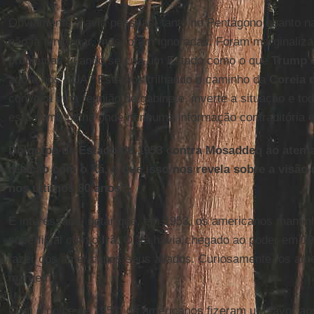
Obviamente, havia pessoas, tanto no Pentágono quanto 
não ia funcionar, mas foram ignoradas. Foram marginaliz
problemas quando se cria um Estado como o que
Trump
e
agora nos EUA? Estamos trilhando o caminho da
Coreia 
convoca uma reunião de gabinete, inverte a situação e tod
está numa bolha onde nenhuma informação contraditória e
Do golpe de Estado de 1953 contra Mosaddeq ao atenta
relação com o Xá, o que isso nos revela sobre a visão
nos últimos 80 anos?
É interessante notar que, em 1953, os americanos manti
superficial com o
Irã
. O Xá havia chegado ao poder em 19
fazer dos americanos seus aliados. Curiosamente, os a
margem.
Com o golpe de 1953, os americanos fizeram um favor aos