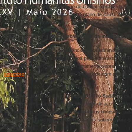
Com Trump, há sempre o perigo de buscar método na louc
apenas loucura. Claramente não há plano de saída.
Netan
Trump vê isso como forma de parecer forte.
É difícil acreditar que o
establishment
de inteligência 
Talvez não seja tanto incompetência desta administração,
sido completamente marginalizados pela administração
T
idiotas, mas uma coisa que vejo claramente sobre a
CIA
,
setembro
, é que eles operam em um mundo com regras mu
podem ir.
Anos atrás, visitei a embaixada dos
EUA
no
Sudão
, e os
complexo completamente fortificado, feito de aço à prov
lá, trabalhavam lá e só saíam em comboios blindados para
governo ou algo do tipo. Então, o que eles sabem sobre o
Sudão
? Nada.