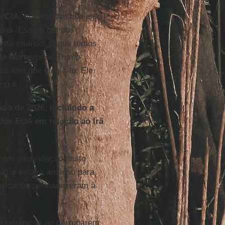
na
CIA
, que sabiam que isso
adas. Esse é um dos
stá criando. O que temos
do Norte
, onde Trump
os têm que elogiá-lo. Ele
ntra.
do de 2026, incluindo a
 dos EUA em relação ao Irã
nham uma relação muito
41 e estava ansioso para
mericanos permaneceram à
 britânicos ao derrubarem