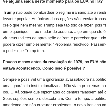
Vê alguma saída neste momento para os EUA no Irã?
Trump
não pode bombardear o regime iraniano até a rend
levante popular. As únicas duas opções são: enviar tropa
creio que nem mesmo Trump seja tão tolo de fazer, pois f
um piquenique — ou mudar de assunto, algo em que ele é
vir seus índices de aprovação caírem e perceber que tudo
poderá dizer simplesmente: “Problema resolvido. Passemo
o poder que Trump tem.
Poucos meses antes da revolução de 1979, os EUA não
estava acontecendo. Como isso é possível?
Sempre é possível uma ignorância avassaladora na políti
uma ignorância institucionalizada. Não viam problemas no
los. O Xá odiava que diplomatas ocidentais falassem até
Seus espiões sempre descobriam. Com o tempo, a política
americana era não procurar problemas: o povo iraniano 