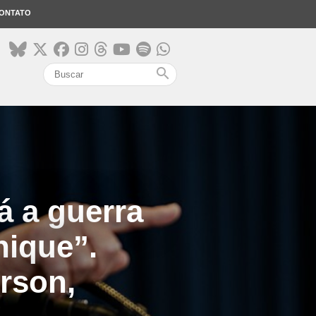
ONTATO
search
á a guerra
nique”.
rson,