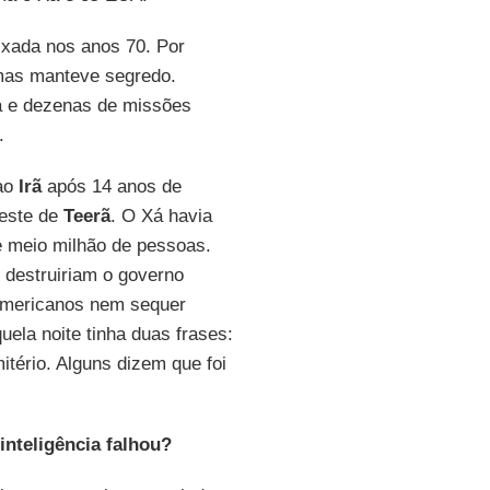
ixada nos anos 70. Por
mas manteve segredo.
ca e dezenas de missões
.
ao
Irã
após 14 anos de
oeste de
Teerã
. O Xá havia
e meio milhão de pessoas.
destruiriam o governo
 americanos nem sequer
ela noite tinha duas frases:
tério. Alguns dizem que foi
inteligência falhou?