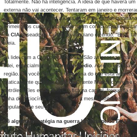
Totalmente. Não há inteligência. A ideia de que haverá um
externa não vai acontecer. Tentaram em janeiro e morreram
pessoas. Agora lançam a ideia de que os curdos iraquian
Primeiro, os curdos iraquianos lutam contra os curdos ira
da
CIA
baseado no Curdistão iraquiano dizendo: “Bom, tal
ideia.
Já lidei com a CIA no mundo todo. São as pessoas mais 
lidei, especialmente no
Oriente Médio
. Aprendi isso há m
região. Se você quiser ter uma ideia do que está acontec
praticamente qualquer lugar do Oriente Médio, converse
petróleo. Eles estão lá. A CIA fica na capital, frequenta fe
linha de raciocínio. Eles seguem a mesma linha de raciocí
popular entre seu povo...
Vê alguma estratégia na guerra lançada pelos EUA?
Não há estratégia. Foi
Trump
pensando que funcionaria be