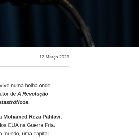
12 Março 2026
vive numa bolha onde
autor de
A Revolução
atastróficos
.
a
Mohamed Reza Pahlavi
,
 dos EUA na Guerra Fria.
do mundo, uma capital