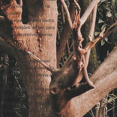
m partiu meu coração. Há
o escassez de
 ar é frequentemente tóxico
s, os botijões de gás para
dade está disponível apenas
ubanos’”, observa
s e tive longas conversas
s políticas e sua ideologia,
lição da história cubana é
logia política, são
 Unidos interfiram em seus
 discordam do governo. Os
. Consideram isso desumano
 há uma coisa que as