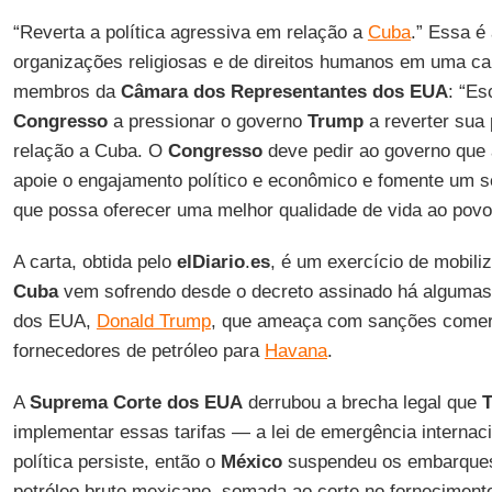
“Reverta a política agressiva em relação a
Cuba
.” Essa é
organizações religiosas e de direitos humanos em uma c
membros da
Câmara dos Representantes dos EUA
: “Es
Congresso
a pressionar o governo
Trump
a reverter sua 
relação a Cuba. O
Congresso
deve pedir ao governo que 
apoie o engajamento político e econômico e fomente um s
que possa oferecer uma melhor qualidade de vida ao povo
A carta, obtida pelo
elDiario
.
es
, é um exercício de mobili
Cuba
vem sofrendo desde o decreto assinado há algumas
dos EUA,
Donald Trump
, que ameaça com sanções comerc
fornecedores de petróleo para
Havana
.
A
Suprema Corte dos EUA
derrubou a brecha legal que
implementar essas tarifas — a lei de emergência interna
política persiste, então o
México
suspendeu os embarques
petróleo bruto mexicano, somada ao corte no forneciment