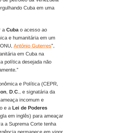
mergulhando Cuba em uma
r a
Cuba
o acesso ao
mica e humanitária em um
a ONU,
António Guterres
”,
anitária em Cuba na
 política desejada não
amente.”
conômica e Política (CEPR,
ton
,
D
.
C
., e signatária da
a ‘ameaça incomum e
ão e a
Lei de Poderes
igla em inglês) para ameaçar
ora a Suprema Corte tenha
ergência permanece em vigor