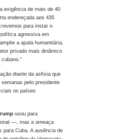
 a exigência de mais de 40
arta endereçada aos 435
crevemos para instar o
política agressiva em
amplie a ajuda humanitária,
etor privado mais dinâmico
 cubano.”
zação diante da asfixia que
 semanas pelo presidente
iais os países
Trump
usou para
cional —, mas a ameaça
 para Cuba. A ausência de
o de petróleo da Venezuela