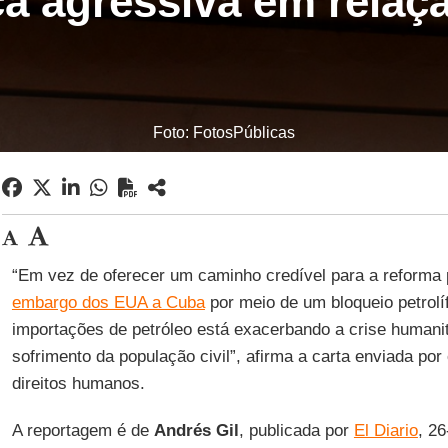
ica agressiva em relaç
Foto: FotosPúblicas
“Em vez de oferecer um caminho credível para a reforma p
embargo dos EUA a Cuba
por meio de um bloqueio petrolíf
importações de petróleo está exacerbando a crise humani
sofrimento da população civil”, afirma a carta enviada por
direitos humanos.
A reportagem é de
Andrés
Gil
, publicada por
El Diario
, 2