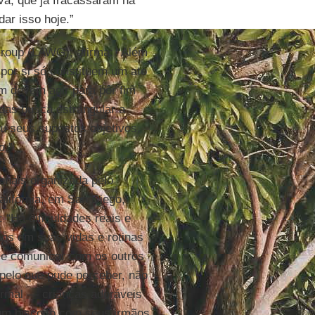
iva, que já fracassaram há
ar isso hoje.”
Group (LAWG), afirma: “Além
por si só constituem um ato
m devem agir para pôr fim
das busca estrangular a
u seus supostos objetivos,
o.”
onais organizada pelo
alifórnia, em San Diego,
 “Há dificuldades reais e
os em suas vidas e rotinas
 se comunicar com os outros
pelo que pude perceber, não
mal — crianças adoráveis ​​
um biscoito com seus irmãos