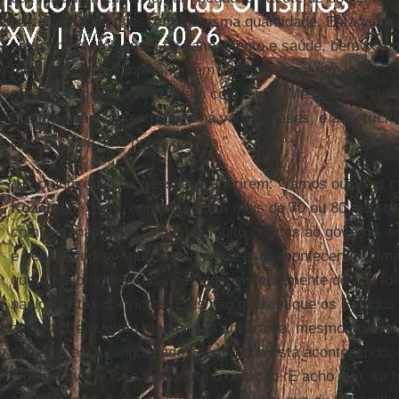
para que todos tivessem a mesma quantidade. Esta viage
crescentes problemas de saneamento e saúde, bem com
medicamentos simples, porém vitais, que salvam vidas. O
porque as pessoas cozinham com lenha. Mesmo nas cidade
cozinhar não são entregues há vários meses, e a eletrici
por cerca de seis horas por dia.”
“É comum ouvir as pessoas sugerirem: ‘Vamos ouvir os c
Kozameh
. “Bem, conversei com mais de 70 ou 80 pessoa
com dezenas delas, algumas muito críticas ao governo, sua
e nenhuma disse que queria o que está acontecendo. Uma 
que a maioria dos cubanos, independentemente de sua ideo
nacionalistas convictos. Eles não querem que os Estados
assuntos e querem manter sua soberania, mesmo quando
cubanos estão angustiados com o que está acontecendo
e destrutivo, e isso lhes parte o coração. E acho que, se