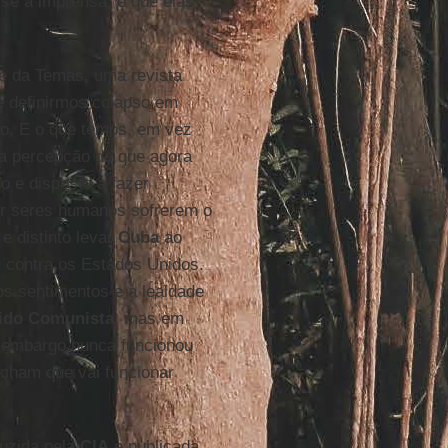
se à imprensa, é que elas
fe da Temas, uma revista
Se definirmos colapso em
so. E o que temos, em vez
 a percepção de que agora
o e disposto a fazer
er seres humanos sofrerem o
e distinto levar
Cuba
ao
u contra os Estados Unidos.
os sentimentos e a lealdade
ido
Comunista
, mas em
o embargo nunca funcionou
cham que vai funcionar
duzida pela
CIA
e publicada