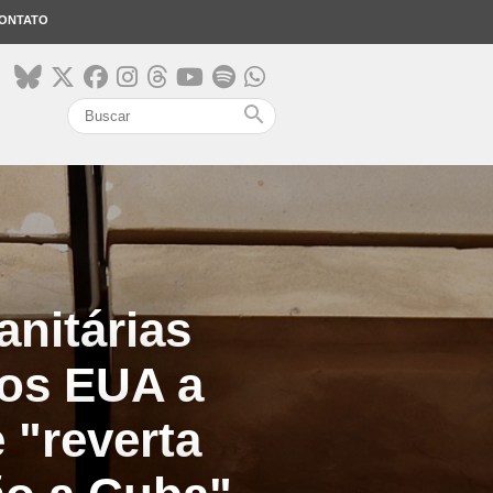
ONTATO
search
nitárias
dos EUA a
 "reverta