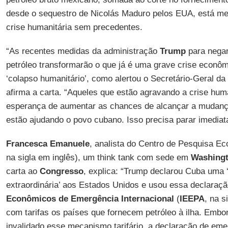
desde o sequestro de Nicolás Maduro pelos EUA, está 
crise humanitária sem precedentes.
“As recentes medidas da administração
Trump
para nega
petróleo transformarão o que já é uma grave crise econô
‘colapso humanitário’, como alertou o Secretário-Geral d
afirma a carta. “Aqueles que estão agravando a crise hum
esperança de aumentar as chances de alcançar a mudança
estão ajudando o povo cubano. Isso precisa parar imediat
Francesca Emanuele
, analista do Centro de Pesquisa E
na sigla em inglês), um think tank com sede em
Washing
carta ao
Congresso
, explica: “Trump declarou Cuba um
extraordinária’ aos Estados Unidos e usou essa declaraç
Econômicos de Emergência Internacional
(
IEEPA
, na s
com tarifas os países que fornecem petróleo à ilha. Emb
invalidado esse mecanismo tarifário, a declaração de em