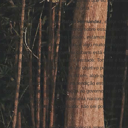
pessoas com quem conversei gostariam que eu transmitis
não pediram por isso e não querem isso.”
O cientista político cubano
Rafael Hernández
, editor-che
cubana de ciências sociais, elaborou sobre essa ideia: “
termos de derrubar o governo cubano, estamos longe dis
desse colapso do sistema cubano, é algo muito perigoso:
tudo é possível porque o governo cubano está desesperad
concessões em tudo, o que não é verdade. Torturar e faz
máximo possível é deliberado; é um objetivo político claro 
seu ponto de ruptura, como eles dizem, algo que se volto
A política baseada unicamente na rendição está testando 
dos cubanos, não tanto em relação ao governo ou ao
Part
relação à independência e à soberania nacional. Apertar 
com o governo cubano no passado; não sei por que eles a
agora.”
“A avaliação mais recente da inteligência americana, con