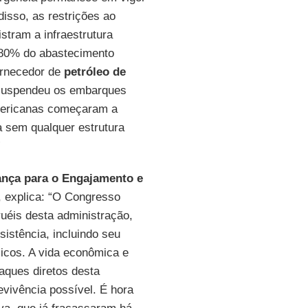
isso, as restrições ao
stram a infraestrutura
e 80% do abastecimento
fornecedor de
petróleo de
suspendeu os embarques
americanas começaram a
a sem qualquer estrutura
”
ança para o Engajamento e
, explica: “O Congresso
uéis desta administração,
istência, incluindo seu
icos. A vida econômica e
aques diretos desta
vivência possível. É hora