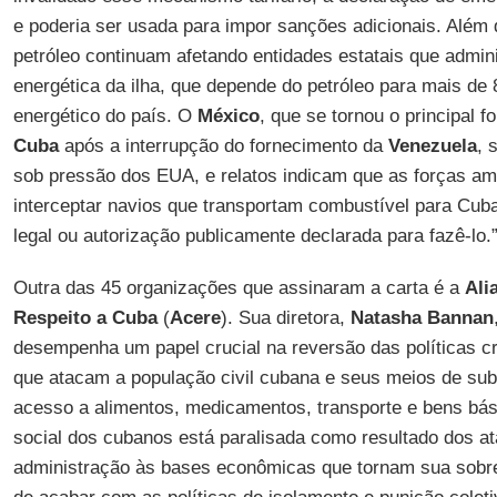
e poderia ser usada para impor sanções adicionais. Além d
petróleo continuam afetando entidades estatais que admini
energética da ilha, que depende do petróleo para mais d
energético do país. O
México
, que se tornou o principal 
Cuba
após a interrupção do fornecimento da
Venezuela
, 
sob pressão dos EUA, e relatos indicam que as forças 
interceptar navios que transportam combustível para Cub
legal ou autorização publicamente declarada para fazê-lo.
Outra das 45 organizações que assinaram a carta é a
Ali
Respeito a Cuba
(
Acere
). Sua diretora,
Natasha Bannan
desempenha um papel crucial na reversão das políticas cr
que atacam a população civil cubana e seus meios de subs
acesso a alimentos, medicamentos, transporte e bens bás
social dos cubanos está paralisada como resultado dos at
administração às bases econômicas que tornam sua sobre