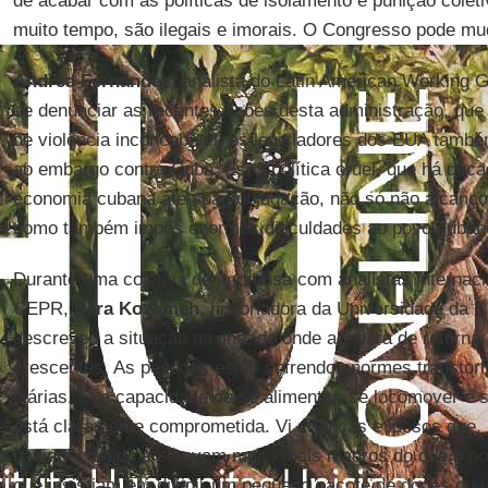
de acabar com as políticas de isolamento e punição colet
muito tempo, são ilegais e imorais. O Congresso pode mud
Andrea Fernández
, analista do Latin American Working 
de denunciar as recentes ações desta administração, que 
de violência inconcebível, os legisladores dos EUA també
ao embargo contra Cuba. Essa política cruel, que há déca
economia cubana até sua subjugação, não só não alcanço
como também impôs enormes dificuldades ao povo cuban
Durante uma coletiva de imprensa com analistas internaci
CEPR,
Sara Kozameh
, historiadora da Universidade da C
descreveu a situação na ilha, de onde acabara de retornar:
crescentes. As pessoas estão sofrendo enormes transtorn
diárias. Sua capacidade de se alimentar, se locomover e
está claramente comprometida. Vi crianças e idosos que, 
haviam comido e estavam muito mais magros do que o nor
que insistiam em dividir um pequeno pacote de doces ou 