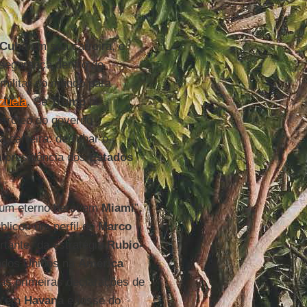
Cuba
em sua carreira, e
e segurança dentro do
 militar do mundo para
ezuela
. Se
Trump
já
etróleo do governo
 carreira: derrubar o
à presidência dos
Estados
 um eterno herói em
Miami
”,
ublicou um perfil de
Marco
rtante “da estratégia
Rubio-
ados Unidos na
América
das primeiras declarações de
se em
Havana
e fosse do