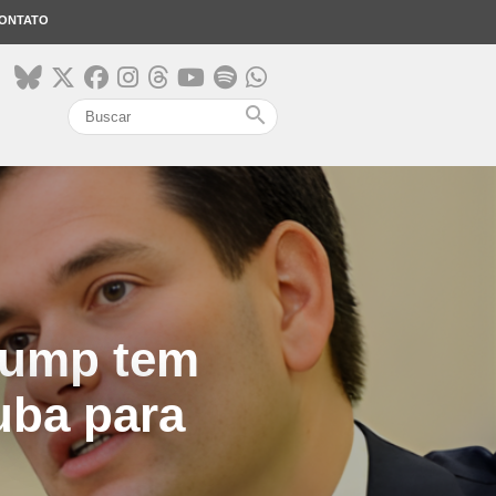
ONTATO
search
rump tem
uba para