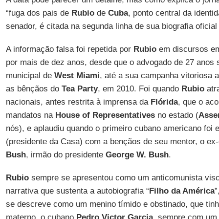
“fuga dos pais de
Rubio
de
Cuba
, ponto central da identi
senador, é citada na segunda linha de sua biografia oficia
A informação falsa foi repetida por
Rubio
em discursos em
por mais de dez anos, desde que o advogado de 27 anos 
municipal de
West Miami
, até a sua campanha vitoriosa 
as bênçãos do
Tea Party
, em 2010. Foi quando
Rubio
atr
nacionais, antes restrita à imprensa da
Flórida
, que o ac
mandatos na
House of Representatives
no estado (
Assem
nós), e aplaudiu quando o primeiro cubano americano foi 
(presidente da Casa) com a bençãos de seu mentor, o ex
Bush
, irmão do presidente
George W. Bush
.
Rubio
sempre se apresentou como um anticomunista visc
narrativa que sustenta a autobiografia “
Filho da América
”
se descreve como um menino tímido e obstinado, que tin
materno, o cubano
Pedro Victor Garcia
, sempre com um 