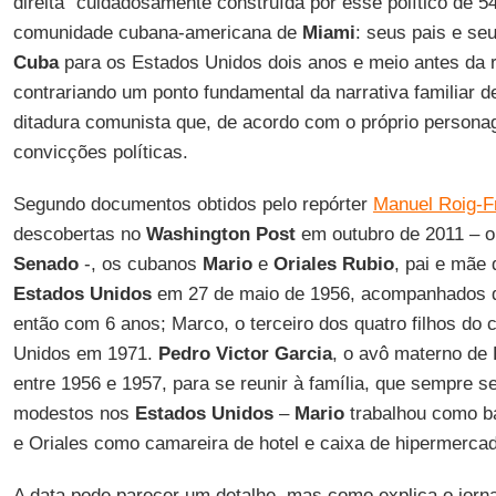
direita” cuidadosamente construída por esse político de 5
comunidade cubana-americana de
Miami
: seus pais e se
Cuba
para os Estados Unidos dois anos e meio antes da 
contrariando um ponto fundamental da narrativa familiar de
ditadura comunista que, de acordo com o próprio personag
convicções políticas.
Segundo documentos obtidos pelo repórter
Manuel Roig-F
descobertas no
Washington Post
em outubro de 2011 – o
Senado
-, os cubanos
Mario
e
Oriales Rubio
, pai e mãe
Estados Unidos
em 27 de maio de 1956, acompanhados do
então com 6 anos; Marco, o terceiro dos quatro filhos do
Unidos em 1971.
Pedro Victor Garcia
, o avô materno de
entre 1956 e 1957, para se reunir à família, que sempre
modestos nos
Estados Unidos
–
Mario
trabalhou como ba
e Oriales como camareira de hotel e caixa de hipermerca
A data pode parecer um detalhe, mas como explica o jornal