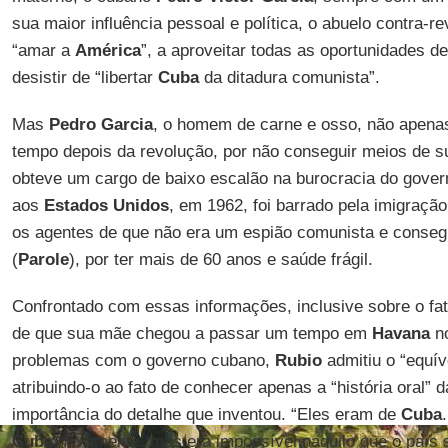
sua maior influência pessoal e política, o abuelo contra-r
“amar a
América
”, a aproveitar todas as oportunidades d
desistir de “libertar
Cuba
da ditadura comunista”.
Mas
Pedro Garcia
, o homem de carne e osso, não apena
tempo depois da revolução, por não conseguir meios de 
obteve um cargo de baixo escalão na burocracia do gove
aos
Estados Unidos
, em 1962, foi barrado pela imigraç
os agentes de que não era um espião comunista e consegu
(
Parole
), por ter mais de 60 anos e saúde frágil.
Confrontado com essas informações, inclusive sobre o fat
de que sua mãe chegou a passar um tempo em
Havana
no
problemas com o governo cubano,
Rubio
admitiu o “equí
atribuindo-o ao fato de conhecer apenas a “história oral” d
importância do detalhe que inventou. “Eles eram de
Cuba
Cuba
novamente, mas era impossível naquilo que o país s