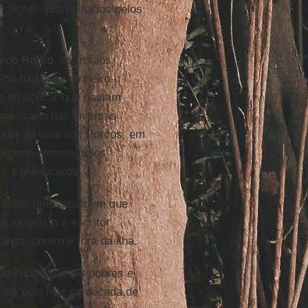
 flights
, patrocinados pelos
rco Rubio
, os irmãos
o na bagagem dinheiro
o do açúcar que haviam
 americano nas diversas
são da baía dos Porcos, em
 exclusivamente pelos
is e
greencards.
dquirir uma tatuagem que
jornalista e escritor
os, dentro e fora da ilha.
 de cubanos mais pobres e
eram pelo mar na década de