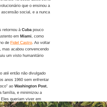
evolucionário que o ensinou a
e ascensão social, e a nunca
s retornou à
Cuba
pouco
sustento em
Miami
, como
rno de
Fidel Castro
. Ao voltar
ão, mas acabou convencendo
iu um visto humanitário
o até então não divulgado
s anos 1960 sem enfrentar
voco” ao
Washington Post
,
a família, e minimizou a
. Eles queriam viver em
e transformou. É isso que