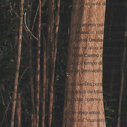
pessoas de classe média, que vieram através dos
freedom
Estados Unidos
, entre 1965 e 1973.
Os financiadores mais longevos da carreira política de
Ma
Fanjul
, por exemplo, chegaram a
Miami
in 1959, trazend
suficiente para reconstruir nos
Estados Unidos
o baronat
perdido em
Cuba
. Foi essa elite que se aliou ao governo
tentativas de derrubar ou matar
Fidel Castro
desde a inva
1962, e garantiu privilégios até pouco tempo desfrutados
imigrantes cubanos, como vistos de permanência especia
“Rubio mentiu sobre a chegada da família porque queria a
contava pontos na comunidade cubana de Miami”, explica o 
Fernando de Morais
que há décadas convive com os cuban
Com a chegada de novas levas de imigrantes, dessa vez
de pele mais escura, como os 128 mil “marielitos” que vi