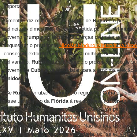
importa”.
A mentira diz muito sobre o caráter de
Rubio
e o peso de
delineia as dimensões da vitória obtida pelo secretário d
governo
Trump
ao direcionar as forças da maior potência
sequestrar o presidente
Nicolás Maduro e intervir na Ven
conseguiu extorquir pelo menos 30 milhões de barris de p
bolivariano,
Rubio
está planejando o próximo passo de sua
governo de
Cuba
e se candidatar para a próxima eleição 
Unidos
.
“Se
Rubio
derrubar
Maduro
e o regime de
Cuba
ele será
disse um político da
Flórida
à revista
New Yorker
, que p
Rubio
em 12 de janeiro passado. E isso é uma parte impo
for-President
”, como afirmou um ex-embaixador dos Est
Latina
ao repórter
Dexter Filkins
. Não é à toa, que uma 
Rubio
depois da invasão da
Venezuela
foi: “se eu vives