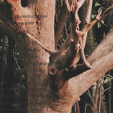
a
antes da revolução que
ticamente para ele
 da família
Rubio
nos
bana da
Flórida
, hoje
etade da população cubana
ntes características das
foi construída a partir do
0 mil cubanos que chegaram
irada e ligada ao ditador
ra formada também por