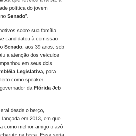
dade política do jovem
l no
Senado
”.
otivos sobre sua família
se candidatou à comissão
ao
Senado
, aos 39 anos, sob
aiu a atenção dos veículos
ompanhou em seus dois
bléia Legislativa
, para
eleito como speaker
-governador da
Flórida
Jeb
eral desde o berço,
, lançada em 2013, em que
ha como melhor amigo o avô
charuto na boca. Essa seria