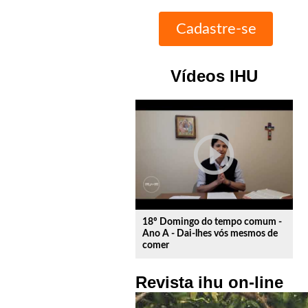
Vídeos IHU
play_circle_outline
18º Domingo do tempo comum -
Ano A - Dai-lhes vós mesmos de
comer
Revista ihu on-line