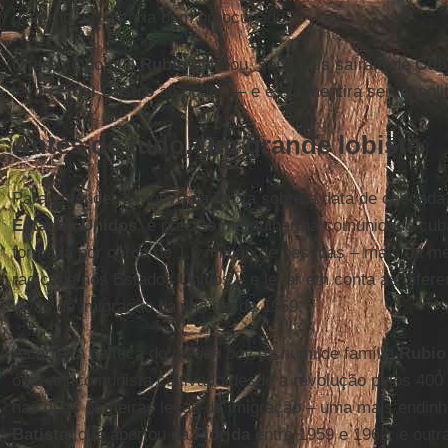
governo, eu estaria bem preocupado”.
Diferente do que
Rubio
afirmou, seus pais saíram de
Cub
levou
Fidel Castro
ao poder — e essa mentira serviu poli
Antes de tudo, um grande lobista
Para entender o motivo da lorota sobre a data de chegada
Estados Unidos
, é preciso mergulhar na comunidade cu
formada por cerca de 1,8 milhão de pessoas – mais da m
radicada nos Estados Unidos – e levar em conta as difere
levas de imigração da ilha desde 1959.
A carreira política do
golden boy
da humilde família
Rubio
ódio anticomunista cultivado desde a revolução pelos 40
nas duas primeiras levas de imigração – uma mais endinhe
Batista
, que aportou na
Flórida
entre 1959 e 1962, e out