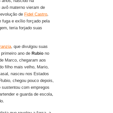
4 anos, nascido na
u avô materno vieram de
revolução de
Fidel Castro
,
 fuga e exílio forçado pela
em, teria forjado suas
ranzia
, que divulgou suas
 primeiro ano de
Rubio
no
 de Marco, chegaram aos
 filho mais velho, Mario,
 casal, nasceu nos Estados
 Rubio, chegou pouco depois,
 se sustentou com empregos
rtender e guarda de escola,
do.
ista que revelou a farsa, a