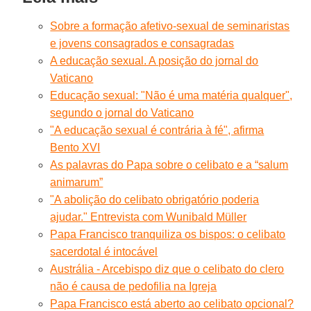
Sobre a formação afetivo-sexual de seminaristas
e jovens consagrados e consagradas
A educação sexual. A posição do jornal do
Vaticano
Educação sexual: "Não é uma matéria qualquer",
segundo o jornal do Vaticano
"A educação sexual é contrária à fé", afirma
Bento XVI
As palavras do Papa sobre o celibato e a “salum
animarum”
"A abolição do celibato obrigatório poderia
ajudar." Entrevista com Wunibald Müller
Papa Francisco tranquiliza os bispos: o celibato
sacerdotal é intocável
Austrália - Arcebispo diz que o celibato do clero
não é causa de pedofilia na Igreja
Papa Francisco está aberto ao celibato opcional?