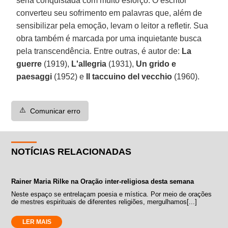
seria conquistada com muito esforço. O escritor
converteu seu sofrimento em palavras que, além de
sensibilizar pela emoção, levam o leitor a refletir. Sua
obra também é marcada por uma inquietante busca
pela transcendência. Entre outras, é autor de:
La
guerre
(1919),
L'allegria
(1931),
Un grido e
paesaggi
(1952) e
Il taccuino del vecchio
(1960).
⚠️
Comunicar erro
NOTÍCIAS RELACIONADAS
Rainer Maria Rilke na Oração inter-religiosa desta semana
Neste espaço se entrelaçam poesia e mística. Por meio de orações
de mestres espirituais de diferentes religiões, mergulhamos[...]
LER MAIS