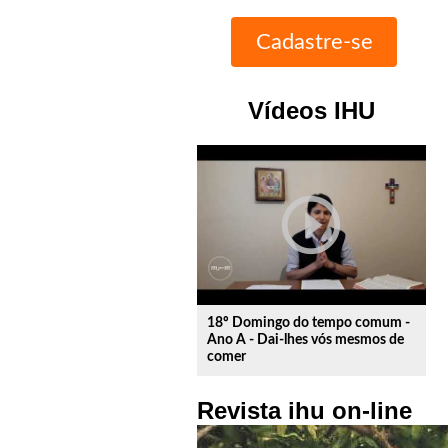
Vídeos IHU
play_circle_outline
18º Domingo do tempo comum -
Ano A - Dai-lhes vós mesmos de
comer
Revista ihu on-line