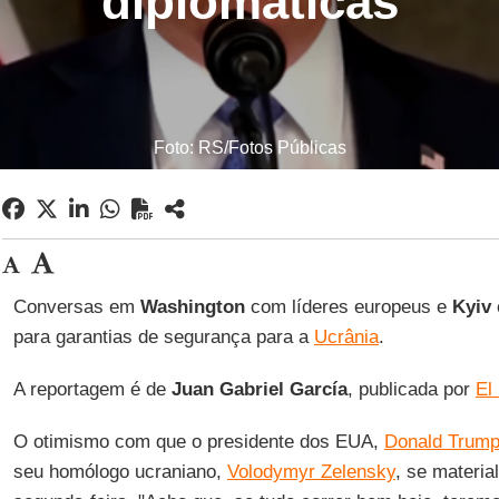
diplomáticas
Foto: RS/Fotos Públicas
Conversas em
Washington
com líderes europeus e
Kyiv
para garantias de segurança para a
Ucrânia
.
A reportagem é de
Juan Gabriel García
, publicada por
El
O otimismo com que o presidente dos EUA,
Donald Trum
seu homólogo ucraniano,
Volodymyr Zelensky
, se material