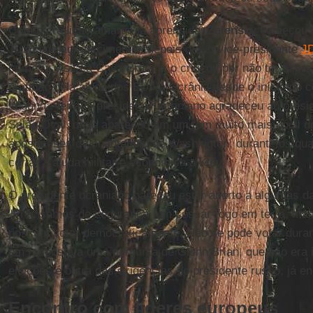
Com outra lição amarga já aprendida,
Zelensky
começou s
Trump de agradecimentos depois que o vice-presidente
J
primeira visita à Casa Branca, o criticou por não ter exp
gratidão pela ajuda dos EUA à Ucrânia desde o início do c
segunda-feira, o presidente ucraniano agradeceu ao presid
Salão Oval, onde apareceu em um tom muito mais dócil d
após meses de chantagem de Washington, durante os qua
cortar a ajuda militar e econômica a Kiev.
O presidente ucraniano pareceu estar aberto a algumas d
"Precisamos de segurança, um cessar-fogo em terra, mar 
possam votar democraticamente. Não se pode votar durant
em resposta a uma pergunta de Glenn Brian, que não era i
eleições é outra das exigências do presidente russo, já 
Encontro com líderes europeus