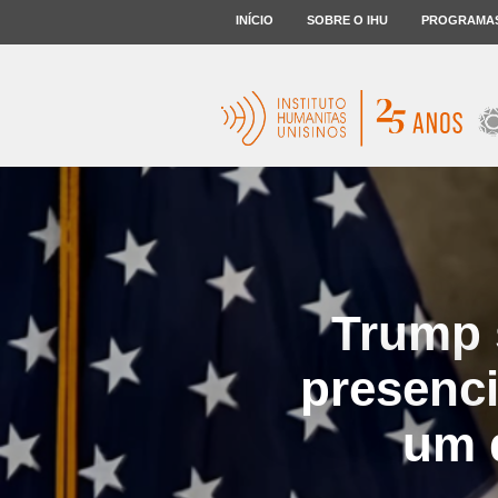
INÍCIO
SOBRE O IHU
PROGRAMA
Trump 
presenci
um d