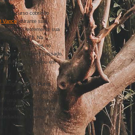
eu discurso cobrindo
D Vance
, durante sua
ressado suficientemente sua
onflito em 2022. Na
ente até oito vezes no
o que em fevereiro passado,
is Trump não hesitou em
as exigências de
Putin
.
e ar, para que as pessoas
e uma guerra", disse ele
nocente: a realização de
endossada por
Trump
.