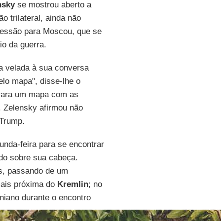
nsky
se mostrou aberto a
 trilateral, ainda não
pressão para Moscou, que se
io da guerra.
ia velada à sua conversa
elo mapa", disse-lhe o
trara um mapa com as
. Zelensky afirmou não
 Trump.
unda-feira para se encontrar
ndo sobre sua cabeça.
s, passando de um
mais próxima do
Kremlin
; no
niano durante o encontro