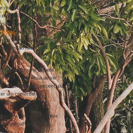
te dos
EUA
. “Já terminei
é. É difícil”, acrescentou.
eria haver negociações
Rússia
. “Em todas as
 seria bom ter um. Gosto do
les estão lutando”,
asa e vestiu uma jaqueta e
o traje à imprensa ao ser
sta
Glenn Brian
(parceiro da
azer um comentário
 fogueira seis meses antes
uma gargalhada, numa
idores.