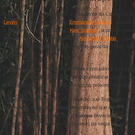
A delegação europeia incluiu a presidente da Comissão E
Leyen
; o presidente francês,
Emmanuel Macron
; o chanc
o primeiro-ministro britânico,
Keir Starmer
; a primeira-mini
Meloni
; e o presidente finlandês,
Alexander Stubb
— que 
Coalizão dos Dispostos. O secretário-geral da OTAN, Ma
presente.
O chanceler alemão
Friedrich Merz
contradisse Trump s
cessar-fogo na Ucrânia: "Gostaria de enfatizar esse ponto
necessidade de ver um cessar-fogo na próxima reunião."
Várias pessoas se referiram à reunião que Trump promet
Zelensky
e ele próprio.
Macron
observou que esta reunião 
importante", mas sugeriu que a
Europa
deveria participar
subsequente porque "estamos falando da segurança de tod