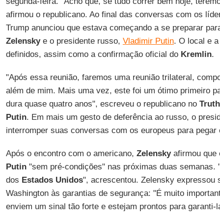
segunda-feira. "Acho que, se tudo correr bem hoje, teremos
afirmou o republicano. Ao final das conversas com os líde
Trump anunciou que estava começando a se preparar para
Zelensky
e o presidente russo,
Vladimir Putin
. O local e 
definidos, assim como a confirmação oficial do
Kremlin
.
"Após essa reunião, faremos uma reunião trilateral, compo
além de mim. Mais uma vez, este foi um ótimo primeiro p
dura quase quatro anos", escreveu o republicano no
Truth
Putin
. Em mais um gesto de deferência ao russo, o presi
interromper suas conversas com os europeus para pegar o 
Após o encontro com o americano,
Zelensky
afirmou que
Putin
"sem pré-condições" nas próximas duas semanas. "
dos
Estados
Unidos
", acrescentou. Zelensky expressou 
Washington às garantias de segurança: "É muito importan
enviem um sinal tão forte e estejam prontos para garanti-l