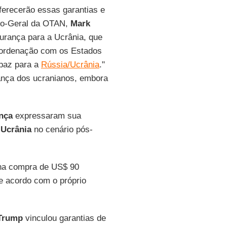
ferecerão essas garantias e
rio-Geral da OTAN,
Mark
gurança para a Ucrânia, que
oordenação com os Estados
 paz para a
Rússia/Ucrânia
."
ança dos ucranianos, embora
nça
expressaram sua
a
Ucrânia
no cenário pós-
 na compra de US$ 90
e acordo com o próprio
Trump
vinculou garantias de