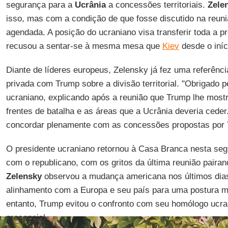
segurança para a
Ucrânia
a concessões territoriais.
Zele
isso, mas com a condição de que fosse discutido na reunião
agendada. A posição do ucraniano visa transferir toda a 
recusou a sentar-se à mesma mesa que
Kiev
desde o iníc
Diante de líderes europeus, Zelensky já fez uma referênc
privada com Trump sobre a divisão territorial. "Obrigado p
ucraniano, explicando após a reunião que Trump lhe mos
frentes de batalha e as áreas que a Ucrânia deveria ceder
concordar plenamente com as concessões propostas por
O presidente ucraniano retornou à Casa Branca nesta seg
com o republicano, com os gritos da última reunião paira
Zelensky
observou a mudança americana nos últimos dia
alinhamento com a Europa e seu país para uma postura 
entanto, Trump evitou o confronto com seu homólogo ucra
presencial.