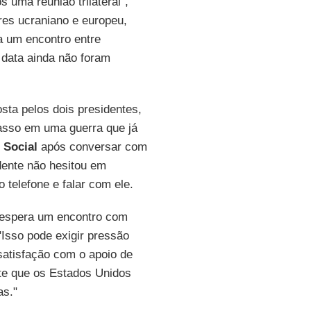
 uma reunião trilateral",
res ucraniano e europeu,
 um encontro entre
a data ainda não foram
sta pelos dois presidentes,
asso em uma guerra que já
 Social
após conversar com
dente não hesitou em
telefone e falar com ele.
 espera um encontro com
Isso pode exigir pressão
satisfação com o apoio de
te que os Estados Unidos
as."