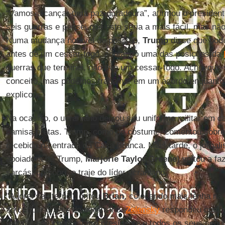
“Vamos alcançar uma paz duradoura”, afirmou o presiden
seis guerras e pensei que esta seria a mais fácil, mas não 
Numa mudança notável de posição,
Trump
disse que pod
antes de um cessar-fogo, adotando uma das posições da
guerras que terminei, não tive um cessar-fogo. Achei que
conceito, mas podemos trabalhar em um acordo enquanto e
explicou.
Na ocasião, o ucraniano deixou seu uniforme militar em c
camisa pretas. Trump, como de costume, comentou sobre 
recebido na entrada da Casa Branca. Mais tarde, o jornali
apoiadora de Trump,
Marjorie Taylor
Greene
) voltou a f
sarcástico sobre o traje do líder ucraniano.
"Adorei seu terno", gritou
Brian
, colocando mais lenha na
ao criticar o traje do ucraniano.
Zelensky
respondeu com 
tentativa de conquistar o presidente e todos os seus segu