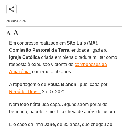
share
28 Julho 2025
Em congresso realizado em
São Luís
(
MA
),
Comissão Pastoral da Terra
, entidade ligada à
Igreja Católica
criada em plena ditadura militar como
resposta à expulsão violenta de
camponeses da
Amazônia
, comemora 50 anos
A reportagem é de
Paula
Bianchi
, publicada por
Repórter Brasil
, 25-07-2025.
Nem todo héroi usa capa. Alguns saem por aí de
bermuda, papete e mochila cheia de anéis de tucum.
É o caso da irmã
Jane
, de 85 anos, que chegou ao