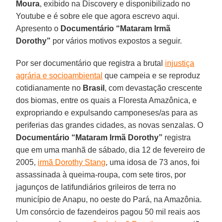
Moura
, exibido na Discovery e disponibilizado no
Youtube e é sobre ele que agora escrevo aqui.
Apresento o
Documentário “Mataram Irmã
Dorothy”
por vários motivos expostos a seguir.
Por ser documentário que registra a brutal
injustiça
agrária e socioambiental
que campeia e se reproduz
cotidianamente no
Brasil
, com devastação crescente
dos biomas, entre os quais a Floresta Amazônica, e
expropriando e expulsando camponeses/as para as
periferias das grandes cidades, as novas senzalas. O
Documentário “Mataram Irmã Dorothy”
registra
que em uma manhã de sábado, dia 12 de fevereiro de
2005,
irmã Dorothy Stang
, uma idosa de 73 anos, foi
assassinada à queima-roupa, com sete tiros, por
jagunços de latifundiários grileiros de terra no
município de Anapu, no oeste do Pará, na Amazônia.
Um consórcio de fazendeiros pagou 50 mil reais aos