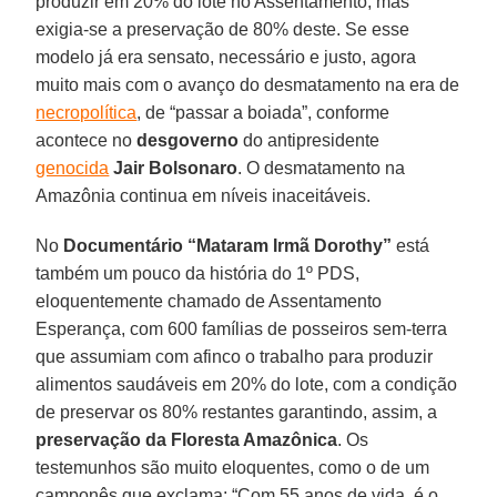
produzir em 20% do lote no Assentamento, mas
exigia-se a preservação de 80% deste. Se esse
modelo já era sensato, necessário e justo, agora
muito mais com o avanço do desmatamento na era de
necropolítica
, de “passar a boiada”, conforme
acontece no
desgoverno
do antipresidente
genocida
Jair Bolsonaro
. O desmatamento na
Amazônia continua em níveis inaceitáveis.
No
Documentário “Mataram Irmã Dorothy”
está
também um pouco da história do 1º PDS,
eloquentemente chamado de Assentamento
Esperança, com 600 famílias de posseiros sem-terra
que assumiam com afinco o trabalho para produzir
alimentos saudáveis em 20% do lote, com a condição
de preservar os 80% restantes garantindo, assim, a
preservação da Floresta Amazônica
. Os
testemunhos são muito eloquentes, como o de um
camponês que exclama: “Com 55 anos de vida, é o