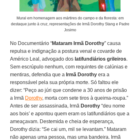
Mural em homenagem aos mártires do campo e da floresta: em
destaque junto à cruz, representações de Irmã Dorothy Stang e Padre
Josimo
No Documentário “
Mataram Irmã Dorothy
” causa
repulsa e indignação a postura venal e covarde de
Américo Leal, advogado dos
latifundiários grileiros
.
Sem escrúpulo nenhum, com requintes de calúnias e
mentiras, defendia que a
Irmã Dorothy
era a
responsável pela sua própria morte. Só faltou ele
dizer: “Peço ao júri que condene a 30 anos de prisão
a Irmã
Dorothy
, morta com sete tiros à queima-roupa.”
Antes de ser assassinada, Irmã
Dorothy
“deu nome
aos bois’ e apontou quem eram os latifundiários que a
ameaçavam. Destemida e cheia de esperança,
Dorothy dizia: “Se cai um, mil se levantam.” Mataram
não apenas uma pessoa, mas uma bandeira. Irmã