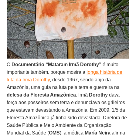
O
Documentário “Mataram Irmã Dorothy”
é muito
importante também, porque mostra a
longa história de
luta da Irmã Dorothy
, desde 1967, sendo anjo da
Amazônia, uma guia na luta pela terra e guerreira na
defesa da Floresta Amazônica
. Irmã
Dorothy
dava
força aos posseiros sem terra e denunciava os grileiros
que estavam devastando a Amazônia. Em 2009, 1/5 da
Floresta Amazônica já tinha sido devastada. Diretora de
Saúde Pública e Meio Ambiente da Organização
Mundial da Saúde (
OMS
), a médica
María Neira
afirma