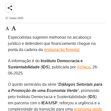
share
27 Junho 2025
Especialistas sugerem melhorias no arcabouço
jurídico e defendem que financiamento chegue na
ponta da cadeira da
restauração florestal
A informação é do
Instituto Democracia
e
Sustentabilidade
(
IDS
), publicada por
((o))eco
, 26-
06-2025.
O quinto seminário da série “
Diálogos Setoriais para
a Promoção de uma Economia Verde
”, promovido
pelo Instituto Democracia e Sustentabilidade (
IDS
)
em parceria com o
IEA
/
USP
, reforçou a urgência e a
complexidade da transição para uma
economia verde