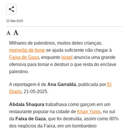
share
22 Mai 2025
Milhares de palestinos, muitos deles crianças,
morrerão de fome
se ajuda suficiente não chegar à
Faixa de Gaza
, enquanto
Israel
anuncia uma grande
ofensiva para tomar e destruir o que resta do enclave
palestino.
A reportagem é de
Ana
Garralda
, publicada por
El
Diario
, 21-05-2025.
Abdala Shaqura
trabalhava como garçom em um
restaurante popular na cidade de
Khan Yunis
, no sul
da
Faixa de
Gaza
, que foi destruída, assim como 80%
dos negócios da Faixa, em um bombardeio