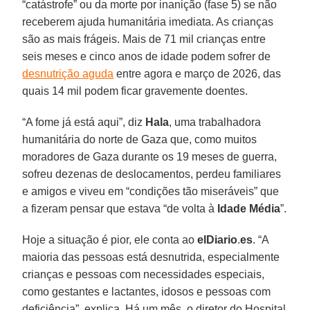
“catástrofe” ou da morte por inanição (fase 5) se não
receberem ajuda humanitária imediata. As crianças
são as mais frágeis. Mais de 71 mil crianças entre
seis meses e cinco anos de idade podem sofrer de
desnutrição aguda
entre agora e março de 2026, das
quais 14 mil podem ficar gravemente doentes.
“A fome já está aqui”, diz
Hala
, uma trabalhadora
humanitária do norte de Gaza que, como muitos
moradores de Gaza durante os 19 meses de guerra,
sofreu dezenas de deslocamentos, perdeu familiares
e amigos e viveu em “condições tão miseráveis” que
a fizeram pensar que estava “de volta à
Idade
Média
”.
Hoje a situação é pior, ele conta ao
elDiario
.
es
. “A
maioria das pessoas está desnutrida, especialmente
crianças e pessoas com necessidades especiais,
como gestantes e lactantes, idosos e pessoas com
deficiência”, explica. Há um mês, o diretor do Hospital