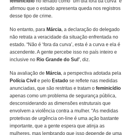
feminicídio
no feriado como “um dia fora da curva” e
afirmou que o estado apresenta queda nos registros
desse tipo de crime.
No entanto, para
Márcia
, a declaração do delegado
não retrata a veracidade da situação enfrentada no
estado. “Não é ‘fora da curva’, esta é a curva e ela é
ascendente. A gente percebe isso no país inteiro e
inclusive no
Rio Grande do Sul
”, diz.
Na avaliação de
Márcia
, a perspectiva adotada pela
Polícia Civil
e pelo
Estado
se reflete nas medidas
anunciadas, que são restritas e tratam o
feminicídio
apenas como um problema de segurança pública,
desconsiderando as dimensões estruturais que
envolvem a violência contra a mulher. “As medidas
protetivas de urgência on-line é uma ação bastante
importante, que a gente espera que atinja as
mulheres, mas lembrando que isso depende de uma