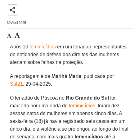
share
30 Abril 2025
Após 10
feminicídios
em um feriadão, representantes
de entidades de defesa dos direitos das mulheres
alertam sobre falhas na proteção.
A reportagem é de
Marihá Maria
, publicada por
Sul21
, 29-04-2025.
O feriadão de Páscoa no
Rio Grande do Sul
foi
marcado por uma onda de
feminicídios
, foram dez
assassinatos de mulheres em apenas cinco dias. A
sexta-feira (18) já havia registrado seis casos em um
único dia, e a violência se prolongou ao longo do final
de semana, com mais quatro
feminicídios
até a