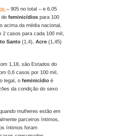
ios
– 905 no total – e 6,05
o de
feminicídios
para 100
ão acima da média nacional,
m 2 casos para cada 100 mil,
ito Santo
(1,4),
Acre
(1,45)
com 1,18, são Estados do
com 0,6 casos por 100 mil,
o legal, o
feminicídio
é
azões da condição do sexo
 quando mulheres estão em
almente parceiros íntimos,
os íntimos foram
s casos consumados.