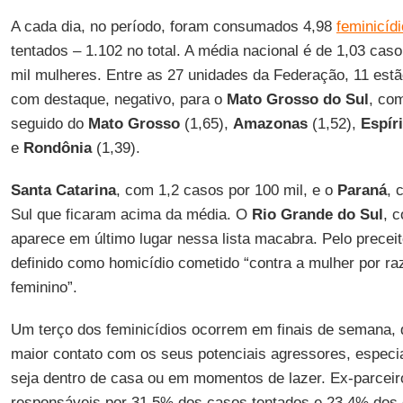
A cada dia, no período, foram consumados 4,98
feminicíd
tentados – 1.102 no total. A média nacional é de 1,03 cas
mil mulheres. Entre as 27 unidades da Federação, 11 est
com destaque, negativo, para o
Mato Grosso do Sul
, co
seguido do
Mato Grosso
(1,65),
Amazonas
(1,52),
Espír
e
Rondônia
(1,39).
Santa Catarina
, com 1,2 casos por 100 mil, e o
Paraná
, 
Sul que ficaram acima da média. O
Rio Grande do Sul
, 
aparece em último lugar nessa lista macabra. Pelo preceit
definido como homicídio cometido “contra a mulher por r
feminino”.
Um terço dos feminicídios ocorrem em finais de semana,
maior contato com os seus potenciais agressores, especi
seja dentro de casa ou em momentos de lazer. Ex-parceir
responsáveis por 31,5% dos casos tentados e 23,4% do