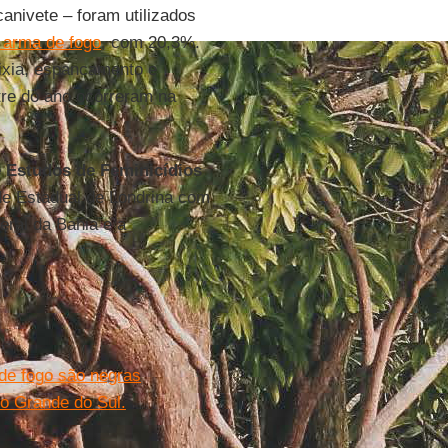
anivete – foram utilizados
arma de fogo
, com 20,3%.
ixia, espancamento e
re do ano ocorreram na
e Estudos de Feminicídios
de Estadual de Londrina com
eral da Bahia e a
de fogo são negras
io Grande do Sul.