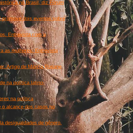
istórica no Brasil, diz Fórum
U promove dois eventos sobre
os. Entrevista com a
a as mulheres. Entrevista
er. Artigo de Márcia Rosane
 na política latino-
eres na política
 e o alcance dos casos no
a desigualdades de gênero.