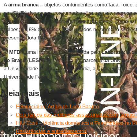
A
arma branca
– objetos contundentes como faca, foice, c
em 63,8% dos casos consumados. Em seguida aparece a
Agressores também recorreram a outros meios, como asf
golpes; 17,8% dos casos consumados no primeiro semest
presença do/a filho/a da vítima.
O
MFB
é uma iniciativa desenvolvida pelo
Laboratório d
no Brasil
(
LESFEM
), formado em parceria da Universida
a Universidade Federal de Uberlândia, a Universidade Fed
Universidade Federal de Catalão.
Leia mais
Feminicídios. Artigo de Luca Baratto
Dois terços das mulheres assassinadas com armas 
IHU Cast – Violência doméstica e Feminicídios no R
Resistências e enfrentamentos