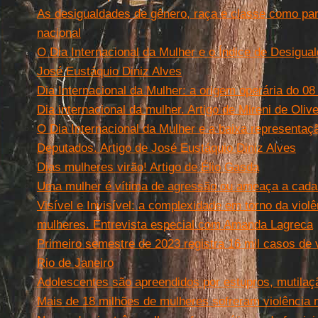
As desigualdades de gênero, raça e classe como parte
nacional
O Dia Internacional da Mulher e o Índice de Desigua
José Eustáquio Diniz Alves
Dia Internacional da Mulher: a origem operária do 0
Dia internacional da mulher. Artigo de Mireni de Oliv
O Dia Internacional da Mulher e a baixa representa
Deputados. Artigo de José Eustáquio Diniz Alves
Dias mulheres virão! Artigo de Élio Gasda
Uma mulher é vítima de agressão ou ameaça a cada
Visível e Invisível: a complexidade em torno da viol
mulheres. Entrevista especial com Amanda Lagreca
Primeiro semestre de 2023 registra 16 mil casos de 
Rio de Janeiro
Adolescentes são apreendidos por estupros, mutilaçã
Mais de 18 milhões de mulheres sofreram violência 