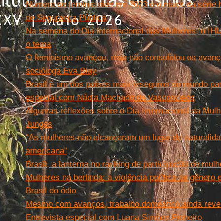
Número de feminicídios em 2023 é o maior da série h
de Segurança Pública
Na semana do Dia Internacional das Mulheres, o IH
o tema
O feminismo avançou, mas não consolidou os avanç
socióloga Eva Blay
Brasil é um dos países mais inseguros do mundo par
especial com Nádia Machado de Vasconcelos
Algumas reflexões sobre o Dia Internacional da Mulh
Junges
“As mulheres não alcançaram um lugar de naturalidade
americana”
Brasil, a lanterna no ranking de participação de mulh
Mulheres na berlinda: a violência política de gênero
Brasil do ódio
Mesmo com avanços, trabalho doméstico ainda revel
Entrevista especial com Luana Simões Pinheiro