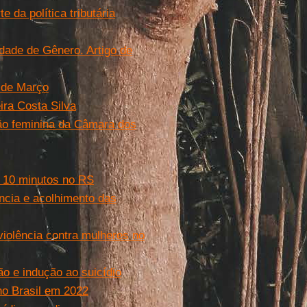
 da política tributária
ldade de Gênero. Artigo de
8 de Março
eira Costa Silva
ção feminina da Câmara dos
 10 minutos no RS
ência e acolhimento das
violência contra mulheres no
o e indução ao suicídio
no Brasil em 2022