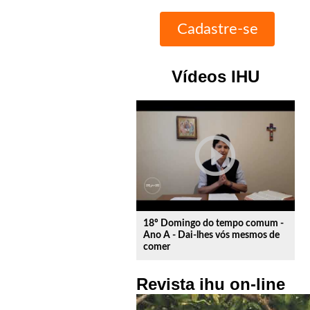
Vídeos IHU
play_circle_outline
18º Domingo do tempo comum -
Ano A - Dai-lhes vós mesmos de
comer
Revista ihu on-line