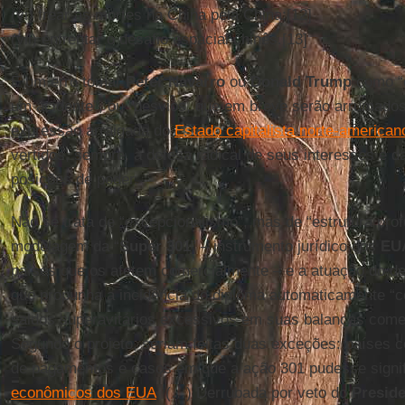
(vi) frear as mortes na China pela China;[12]
(vii) enfrentar o desafio espacial chinês.[13]
É um erro tomar
Peter Navarro
ou
Donald Trump
como “e
um acidente”, ou “desvios, que em breve serão arrumados
expressão arraigada do
Estado capitalista norte-american
vertidos, sempre, à defesa radical de seus interesses e 
posições de poder.
Não se trata de “excepcionalismo”, mas de “estrutura pro
modelagem da “
Super 301
” – instrumento jurídico dos
EU
países que os afetem comercialmente – e a atuação do d
que propunha a incidência do diploma automaticamente “c
saldos superavitários excessivos em suas balanças com
Segundo o projeto, seriam feitas duas exceções: países c
de pagamentos e casos em que a ação 301 pudesse signi
econômicos dos EUA
. (…) Derrubada por veto do
Presid