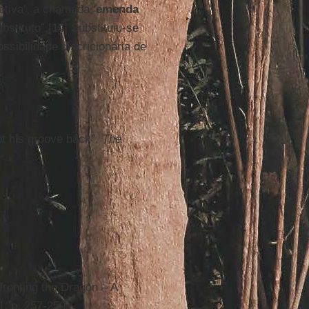
etiva’, a chamada ‘
emenda
bstituto”.[14] Substituiu-se
ssibilidade discricionária de
ot his groove back”.
The
fronting the Dragon – A
1, p. 257-259.