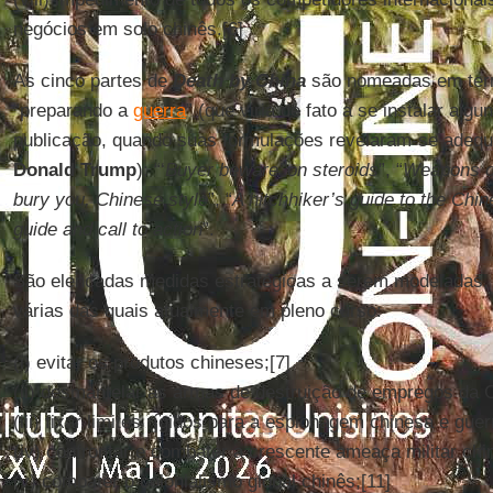
negócios em solo chinês.[6]
As cinco partes de
Death by China
são nomeadas em termo
“preparando a
guerra
” (que viria de fato a se instalar alg
publicação, quando suas formulações revelaram-se adeq
Donald Trump
): “‘
Buyer beware’ on steroids
”, “
Weapons of
bury you, Chinese style
”, “
A hitchhiker’s guide to the Chi
guide and call to action
”.
São elencadas medidas estratégicas a serem modeladas, 
várias das quais atualmente em pleno curso:
(i) evitar os produtos chineses;[7]
(ii) desmantelar as armas de destruição de empregos da C
(iii) fixar limites rígidos para a espionagem chinesa e guer
(iv) confrontar e combater a crescente ameaça militar chi
(v) combater o colonialismo global chinês;[11]