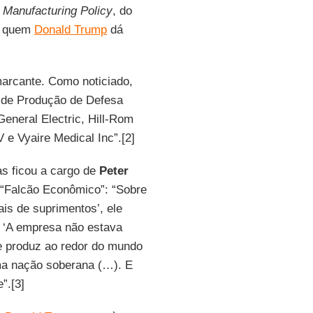
d Manufacturing Policy
, do
a quem
Donald Trump
dá
marcante. Como noticiado,
 de Produção de Defesa
eneral Electric, Hill-Rom
 e Vyaire Medical Inc”.[2]
s ficou a cargo de
Peter
“Falcão Econômico”: “Sobre
is de suprimentos’, ele
: ‘A empresa não estava
ue produz ao redor do mundo
ma nação soberana (…). E
”.[3]