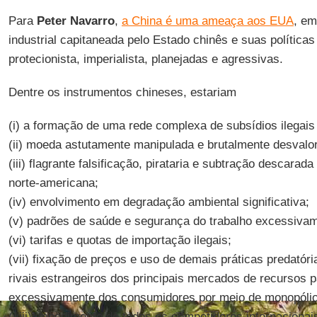
Para
Peter Navarro
,
a China é uma ameaça aos EUA
, em
industrial capitaneada pelo Estado chinês e suas políticas
protecionista, imperialista, planejadas e agressivas.
Dentre os instrumentos chineses, estariam
(i) a formação de uma rede complexa de subsídios ilegais
(ii) moeda astutamente manipulada e brutalmente desvalo
(iii) flagrante falsificação, pirataria e subtração descarada
norte-americana;
(iv) envolvimento em degradação ambiental significativa;
(v) padrões de saúde e segurança do trabalho excessivam
(vi) tarifas e quotas de importação ilegais;
(vii) fixação de preços e uso de demais práticas predatór
rivais estrangeiros dos principais mercados de recursos p
excessivamente dos consumidores por meio de monopólio
(viii) impedimento de todos os competidores internaciona