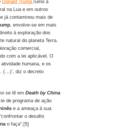
e
Donald Trump
rumo à
ral na Lua e em outros
ue já contaminou mais de
rump
, envolve-se em mais
ireito à exploração dos
te natural do planeta Terra.
loração comercial,
do com a lei aplicável. O
a atividade humana, e os
(…)’, diz o decreto
mo se lê em
Death by China
cie de programa de ação
hinês
e a ameaça à sua
confrontar o desafio
ina
o faça”.[5]