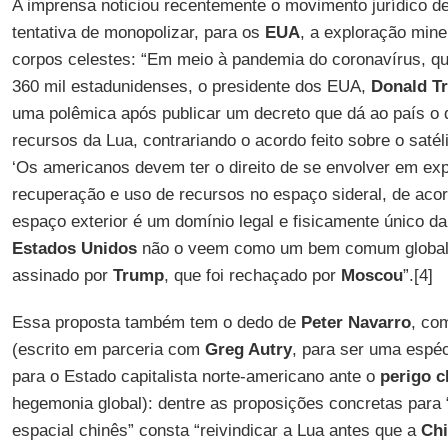
A imprensa noticiou recentemente o movimento jurídico d
tentativa de monopolizar, para os
EUA
, a exploração mine
corpos celestes: “Em meio à pandemia do coronavírus, q
360 mil estadunidenses, o presidente dos EUA,
Donald T
uma polêmica após publicar um decreto que dá ao país o d
recursos da Lua, contrariando o acordo feito sobre o satéli
‘Os americanos devem ter o direito de se envolver em exp
recuperação e uso de recursos no espaço sideral, de acor
espaço exterior é um domínio legal e fisicamente único d
Estados Unidos
não o veem como um bem comum global. 
assinado por
Trump
, que foi rechaçado por
Moscou
”.[4]
Essa proposta também tem o dedo de
Peter Navarro
, co
(escrito em parceria com
Greg Autry
, para ser uma espé
para o Estado capitalista norte-americano ante o
perigo c
hegemonia global): dentre as proposições concretas para “
espacial chinês” consta “reivindicar a Lua antes que a
Ch