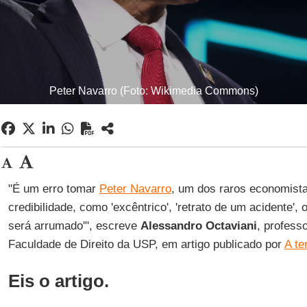
Peter Navarro (Foto: Wikimedia Commons)
"É um erro tomar
Peter Navarro
, um dos raros economis
credibilidade, como 'excêntrico', 'retrato de um acidente',
será arrumado'", escreve
Alessandro Octaviani
, profess
Faculdade de Direito da USP, em artigo publicado por
A te
Eis o artigo.