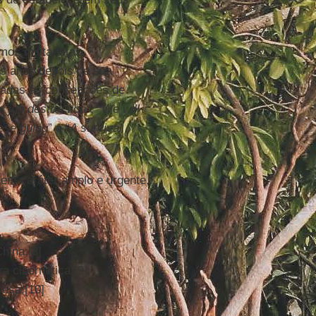
s militaristas,
uns anos depois de sua
uadas às concepções de
 job destruction
”,
“We will
nese gulag
” e “
A survival
em caráter amplo e urgente,
hina;[8]
ra cibernética;[9]
nesa;[10]