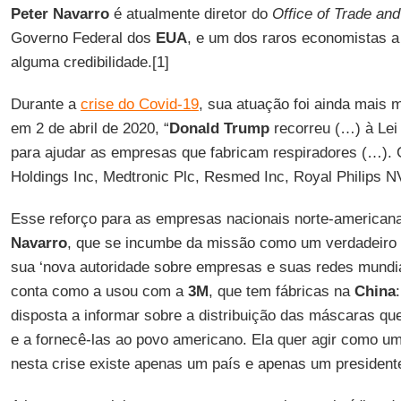
Peter Navarro
é atualmente diretor do
Office of Trade an
Governo Federal dos
EUA
, e um dos raros economistas 
alguma credibilidade.[1]
Durante a
crise do Covid-19
, sua atuação foi ainda mais 
em 2 de abril de 2020, “
Donald Trump
recorreu (…) à Lei
para ajudar as empresas que fabricam respiradores (…). G
Holdings Inc, Medtronic Plc, Resmed Inc, Royal Philips NV
Esse reforço para as empresas nacionais norte-americana
Navarro
, que se incumbe da missão como um verdadeiro 
sua ‘nova autoridade sobre empresas e suas redes mundia
conta como a usou com a
3M
, que tem fábricas na
China
disposta a informar sobre a distribuição das máscaras q
e a fornecê-las ao povo americano. Ela quer agir como u
nesta crise existe apenas um país e apenas um presidente