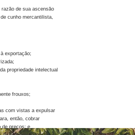
 razão de sua ascensão
 de cunho mercantilista,
 à exportação;
rizada;
 da propriedade intelectual
ente frouxos;
ias com vistas a expulsar
ara, então, cobrar
 de preços; e
is de estabelecerem seus