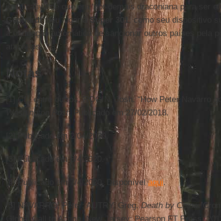
justificativa de que era ‘por demais draconiana para ser ef
Gephardt
’ deu lugar à
Super 301
, como seu dispositivo su
a obrigação automática de sancionar outros países pela po
atacá-los…
Notas
[1] Cf., entre outros, ROGIN, Josh. “How Peter Navarro g
Washington Post
. Publicado em 27/02/2018.
[2] Publicado em 2/04/2020.
[3] Publicado em 8/4/2020.
[4] Publicado em 7/4/2020. Disponível
aqui
.
[5] NAVARRO, Peter; AUTRY, Greg.
Death by China
: Cron
Global Call to Action. New Jersey: Pearson FT Press, 201