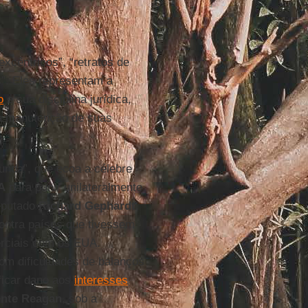
xcêntricos”, “retratos de
”. Eles representam a
o
e sua disciplina jurídica,
da manutenção de suas
funda”, que ecoa a célebre
A
para punir unilateralmente
eputado
Richard Gephardt
,
ontra países que tivessem
erciais com os EUA.
om dificuldades de balanços
ficar dano aos
interesses
ente Reagan
, sob a