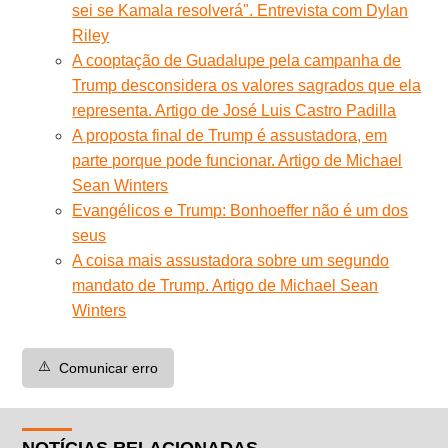
sei se Kamala resolverá". Entrevista com Dylan
Riley
A cooptação de Guadalupe pela campanha de
Trump desconsidera os valores sagrados que ela
representa. Artigo de José Luis Castro Padilla
A proposta final de Trump é assustadora, em
parte porque pode funcionar. Artigo de Michael
Sean Winters
Evangélicos e Trump: Bonhoeffer não é um dos
seus
A coisa mais assustadora sobre um segundo
mandato de Trump. Artigo de Michael Sean
Winters
⚠️
Comunicar erro
NOTÍCIAS RELACIONADAS