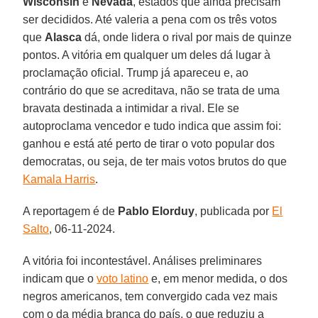
Wisconsin
e
Nevada
, estados que ainda precisam
ser decididos. Até valeria a pena com os três votos
que
Alasca
dá, onde lidera o rival por mais de quinze
pontos. A vitória em qualquer um deles dá lugar à
proclamação oficial. Trump já apareceu e, ao
contrário do que se acreditava, não se trata de uma
bravata destinada a intimidar a rival. Ele se
autoproclama vencedor e tudo indica que assim foi:
ganhou e está até perto de tirar o voto popular dos
democratas, ou seja, de ter mais votos brutos do que
Kamala Harris
.
A reportagem é de
Pablo Elorduy
, publicada por
El
Salto
, 06-11-2024.
A vitória foi incontestável. Análises preliminares
indicam que o
voto latino
e, em menor medida, o dos
negros americanos, tem convergido cada vez mais
com o da média branca do país, o que reduziu a