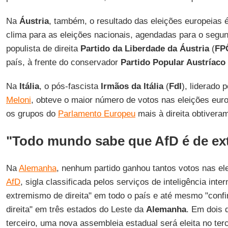
Na
Áustria
, também, o resultado das eleições europeias 
clima para as eleições nacionais, agendadas para o segu
populista de direita
Partido da Liberdade da Áustria
(
FP
país, à frente do conservador
Partido Popular Austríaco
Na
Itália
, o pós-fascista
Irmãos da Itália
(
FdI
), liderado 
Meloni
, obteve o maior número de votos nas eleições eur
os grupos do
Parlamento Europeu
mais à direita obtiveram
"Todo mundo sabe que AfD é de ext
Na
Alemanha
, nenhum partido ganhou tantos votos nas el
AfD
, sigla classificada pelos serviços de inteligência int
extremismo de direita" em todo o país e até mesmo "conf
direita" em três estados do Leste da
Alemanha
. Em dois 
terceiro, uma nova assembleia estadual será eleita no te