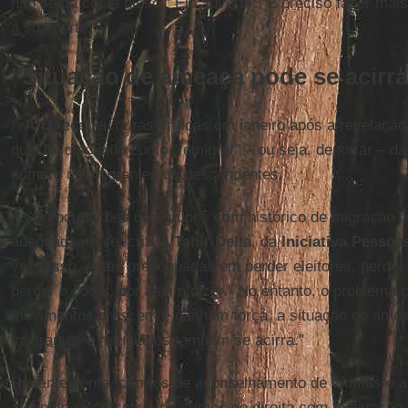
não se dá conta disso." Ela adverte: "É preciso fazer ma
a sua parte."
"Situação de ameaça pode se acirra
A
AfD
recebeu duras críticas em janeiro após a revelação
qual foi discutido como "remigrar" – ou seja, deportar – d
número de imigrantes ou descendentes.
As preocupações dos grupos com histórico de migração n
adequadamente, critica
Tahir Della
, da
Iniciativa Pesso
vez disso, estão preocupadas em perder eleitores, perder 
perder o poder, por assim dizer." No entanto, o problema c
movimentos crescem e ganham força, a situação de amea
imigrantes e refugiados também se acirra."
Recentemente, centros de aconselhamento de vítimas e a 
aumento significativo de crimes de direita com motivação 