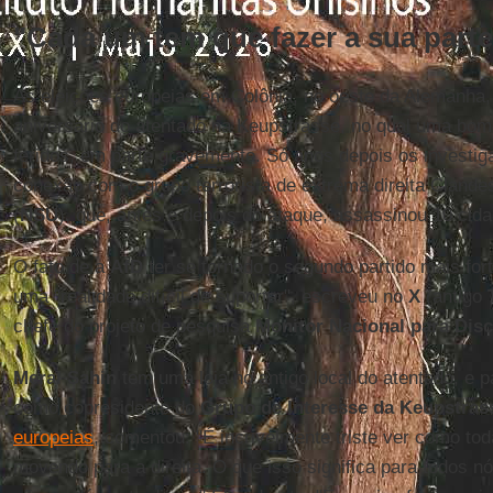
"Cada um tem que fazer a sua parte
As eleições europeias em Colônia, no oeste da Alemanha,
aniversário do atentado na Keupstrasse, no qual uma bo
feridos, em parte gravemente. Só anos depois os investi
conexão com o grupo terrorista de extrema direita Clandes
(
NSU
), que, antes e depois do ataque, assassinou 10 cid
O fato de a
AfD
ter se tornado o segundo partido mais for
uma "realidade difícil de suportar", escreveu no
X
(antigo
chefe do projeto de pesquisa
Monitor Nacional para Dis
Meral Sahin
tem uma loja no antigo local do atentado, e
como copresidente do
Grupo de Interesse da Keupstras
europeias
, comentou: "É incrivelmente triste ver como to
movendo para a direita. O que isso significa para todos 