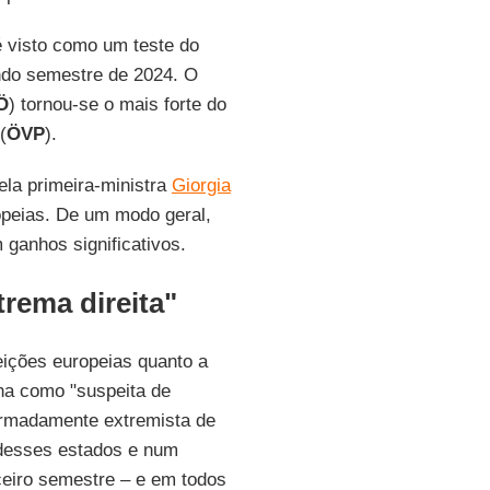
é visto como um teste do
ndo semestre de 2024. O
Ö
) tornou-se o mais forte do
(
ÖVP
).
pela primeira-ministra
Giorgia
opeias. De um modo geral,
 ganhos significativos.
rema direita"
eições europeias quanto a
erna como "suspeita de
irmadamente extremista de
desses estados e num
rceiro semestre – e em todos