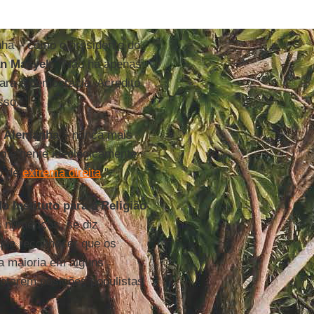
nha – como o presidente do
n Mazyek
. "Não há apenas
ra a democracia. Acredito
sso."
a
Alemanha
– nunca mais
so é gente ideologicamente
do de
extrema direita
."
o Instituto para a Religião
 numéricos, se diz
que reconhecer que os
a maioria em alguns
tarem posições populistas