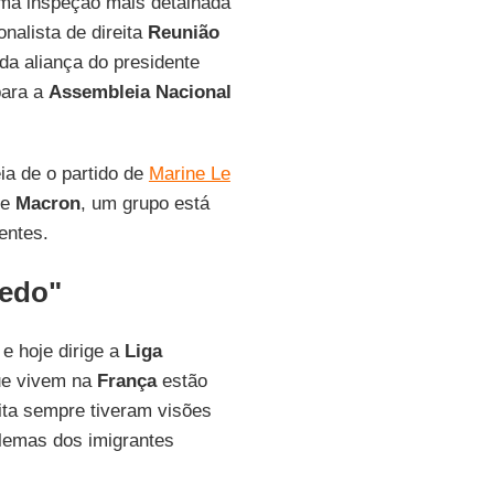
uma inspeção mais detalhada
onalista de direita
Reunião
da aliança do presidente
para a
Assembleia Nacional
ia de o partido de
Marine Le
de
Macron
, um grupo está
entes.
medo"
e hoje dirige a
Liga
e vivem na
França
estão
eita sempre tiveram visões
blemas dos imigrantes