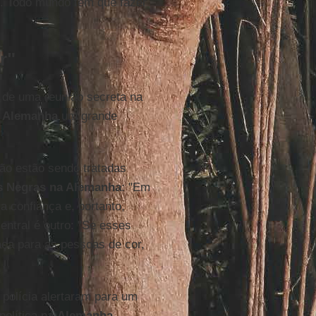
is. Todo mundo tem que fazer
r"
 de uma reunião secreta na
a
Alemanha
um grande
ão estão sendo tratadas
as Negras na Alemanha
: "Em
a confiança e, portanto,
entral é outro: "Se esses
ça para as pessoas de cor,
polícia alertaram para um
política na
Alemanha
,