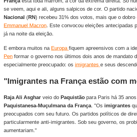
França
está toda marrom, a cor da extrema direita. Só n
se veem, aqui e ali, alguns salpicos de cor. O partido naci
Nacional
(
RN
) recebeu 31% dos votos, mais que o dobro 
Emmanuel Macron
. Este convocou eleições antecipadas 
já na noite da eleição.
E embora muitos na
Europa
fiquem apreensivos com a ide
Pen
formar o governo nos últimos dois anos de mandato 
especialmente preocupado: os
imigrantes
e seus descend
"Imigrantes na França estão com 
Raja Ali Asghar
veio do
Paquistão
para Paris há 35 anos 
Paquistanesa-Muçulmana da França
. "Os
imigrantes
qu
preocupados com seu futuro. Os partidos políticos de dir
particularmente anti-imigrantes. Sob seu governo, os pro
aumentariam."