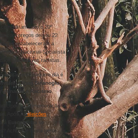
"
 coincidiram com o 20º
mba com pregos deixou 22
gadores estabeleceram a
tinidade Nacional-Socialista
adãos por motivos racistas.
te exatamente naquele dia é
Twitter
)
Cihan Sinanoglu
,
criminação e Racismo
.
 participou da comemoração
se
. Após as
eleições
da a
Europa
está se
nós? Acho que muita gente