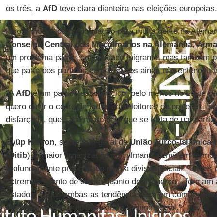
os três, a
AfD
teve clara dianteira nas eleições europeias.
Isso é motivo de preocupação para muita gente na Alema
Conselho Central dos Muçulmanos na Alemanha
,
Aima
um problema para a comunidade migrante, mas também pa
que parte dos partidos democráticos ainda não entendeu i
"A
AfD
é um partido estabelecido, pelo menos no Leste d
quero ouvir o conto de fadas dos eleitores de protesto. Is
disfarçada, que sabe muito bem que se trata de um parti
Eyüp Kalyon
, secretário-geral da
União Turco-Islâmica d
(
Ditib
), a maior organização muçulmana alemã em termos
profundamente preocupado com a divisão social: "Temos 
extremos – tanto de direita quanto de esquerda – formam 
estados. O que ambas as tendências têm em comum é ado
e protecionistas, e envenenarem o clima social."