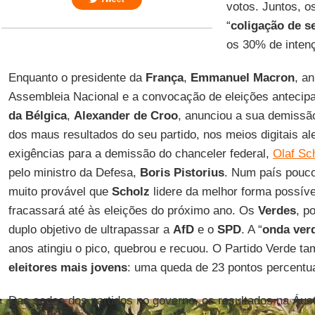
votos. Juntos, o
“
coligação de 
os 30% de intenç
Enquanto o presidente da
França
,
Emmanuel Macron
, a
Assembleia Nacional e a convocação de eleições antecip
da Bélgica
,
Alexander de Croo
, anunciou a sua demissã
dos maus resultados do seu partido, nos meios digitais a
exigências para a demissão do chanceler federal,
Olaf Sc
pelo ministro da Defesa,
Boris Pistorius
. Num país pouco
muito provável que
Scholz
lidere da melhor forma possív
fracassará até às eleições do próximo ano. Os
Verdes
, p
duplo objetivo de ultrapassar a
AfD
e o
SPD
. A “
onda ver
anos atingiu o pico, quebrou e recuou. O Partido Verde t
eleitores mais jovens
: uma queda de 23 pontos percentua
Das sedes dos partidos no governo, os resultados na Áus