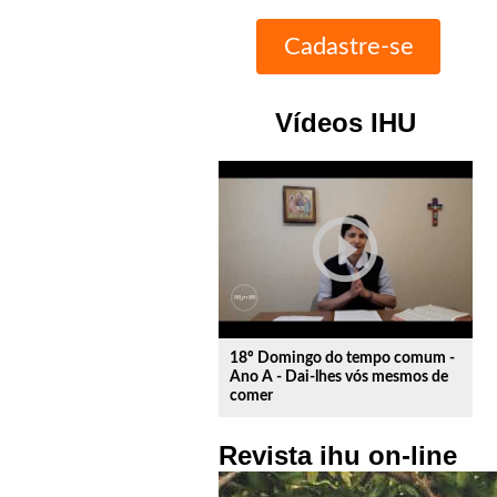
Vídeos IHU
play_circle_outline
18º Domingo do tempo comum -
Ano A - Dai-lhes vós mesmos de
comer
Revista ihu on-line