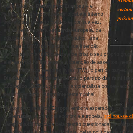
Aleman
candidatos ao
Parlamento Europeu
– e
certam
obrigam o partido a acelerar o debate interno
próxim
sobre a sua projecto político e, por sua vez,
enfraquecem toda a
esquerda europeia
, da
qual se tornou o partido emblemático, uma
vez que o BSW já anunciou a sua intenção
de não se juntar à Esquerda e de criar o seu próprio grup
eleições não há limite para a obtenção de assentos, nestas
conservador dos eleitores livres (
FW
), o partido pan-eur
Die Partei
, o
partido animalista
, o
partido das famílias
Ecológico
(
ÖDP
), um partido ambientalista conservador. 
será, no entanto, puramente testemunhal.
Tal como no resto da
Europa
, embora esperados, os resu
A
Alemanha
, a principal economia europeia,
inclinou-se c
campanha foi marcada pela gestão questionada da coliga
inflação, pela
guerra na Ucrânia
, pelas políticas de
trans