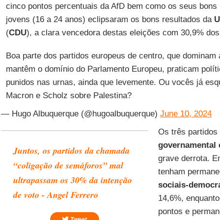
cinco pontos percentuais da AfD bem como os seus bons r
jovens (16 a 24 anos) eclipsaram os bons resultados da
U
(
CDU
), a clara vencedora destas eleições com 30,9% dos
Boa parte dos partidos europeus de centro, que dominam a
mantêm o domínio do Parlamento Europeu, praticam políti
punidos nas urnas, ainda que levemente. Ou vocês já es
Macron e Scholz sobre Palestina?
— Hugo Albuquerque (@hugoalbuquerque)
June 10, 2024
Os três partido
governamental 
Juntos, os partidos da chamada
grave derrota. E
“coligação de semáforos” mal
tenham permane
ultrapassam os 30% da intenção
sociais-democr
de voto - Angel Ferrero
14,6%, enquant
pontos e perma
Tweet