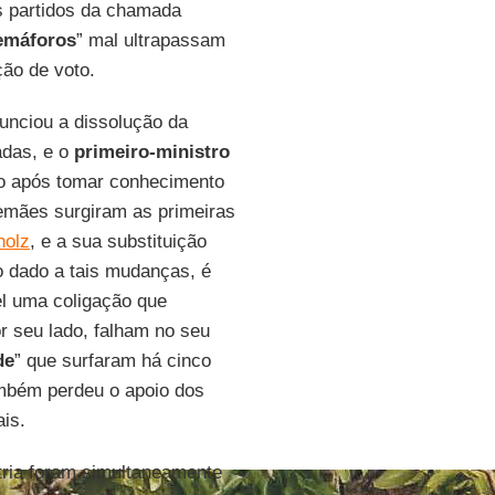
s partidos da chamada
semáforos
” mal ultrapassam
ão de voto.
nunciou a dissolução da
adas, e o
primeiro-ministro
o após tomar conhecimento
lemães surgiram as primeiras
holz
, e a sua substituição
 dado a tais mudanças, é
el uma coligação que
or seu lado, falham no seu
de
” que surfaram há cinco
ambém perdeu o apoio dos
is.
tria foram simultaneamente