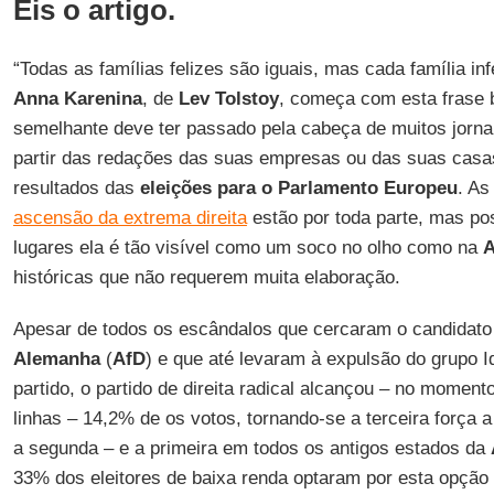
Eis o artigo.
“Todas as famílias felizes são iguais, mas cada família infe
Anna Karenina
, de
Lev Tolstoy
, começa com esta frase 
semelhante deve ter passado pela cabeça de muitos jornal
partir das redações das suas empresas ou das suas casas
resultados das
eleições para o Parlamento Europeu
. As
ascensão da extrema direita
estão por toda parte, mas p
lugares ela é tão visível como um soco no olho como na
A
históricas que não requerem muita elaboração.
Apesar de todos os escândalos que cercaram o candidat
Alemanha
(
AfD
) e que até levaram à expulsão do grupo 
partido, o partido de direita radical alcançou – no momen
linhas – 14,2% de os votos, tornando-se a terceira força a 
a segunda – e a primeira em todos os antigos estados da
33% dos eleitores de baixa renda optaram por esta opção e