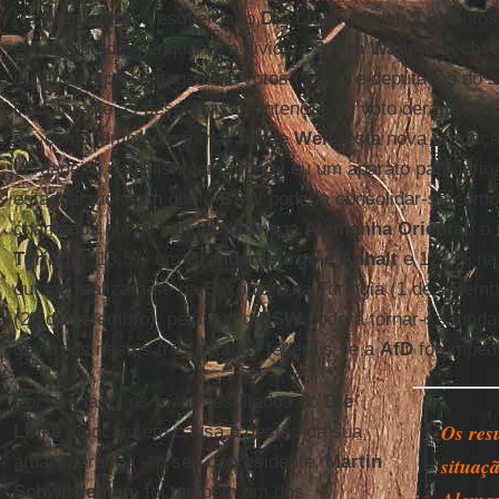
Na
Alemanha
, à esquerda, o
Die Linke
perdeu 2,8 pontos
eurodeputados, enquanto a dividida
Sahra Wagenknecht A
duplicou a percentagem de votos (5,3%) e deputados do se
inicialmente as pesquisas de intenção de voto deram-lhes.
de, como lembrou o jornal
Junge Welt
, esta nova formaçã
verdadeiro establishment federal ou um aparato partidário.
estadual mostram que o
BSW
poderia consolidar-se como
chamados novos Länder da antiga
Alemanha Oriental
: o
Turíngia
, 13,5% em
Brandemburgo
e
Anhalt
e 12,2% n
outono realizam-se na Saxônia e na Turíngia (1 de setem
(22 de setembro), pelo que o
BSW
poderá tornar-se funda
governos nestes três estados federais se a
AfD
for imped
Por seu lado, os maus resultados do
Die
Os res
Linke
colocam em causa a gestão da sua
atual liderança – o seu copresidente,
Martin
situaçã
Schwirdeman
, foi também um dos