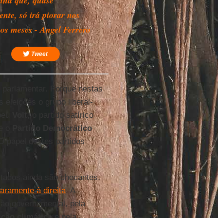
ha que, quase
ente, só irá piorar nos
os meses - Angel Ferrero
Tweet
o parlamentar. Porque nestas
 eleições o grupo liberal-
opeu
Volt
, o partido satírico
e o
Partido Democrático
O papel destes partidos
ltados ainda são chocantes.
laramente à direita
. A
ção governamental, pela
ição climática
e pela