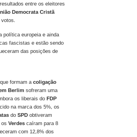
esultados entre os eleitores
nião Democrata Cristã
 votos.
 política europeia e ainda
cas fascistas e estão sendo
queceram das posições de
s que formam a
coligação
em Berlim
sofreram uma
mbora os liberais do
FDP
cido na marca dos 5%, os
atas
do
SPD
obtiveram
o os
Verdes
caíram para 8
neceram com 12,8% dos