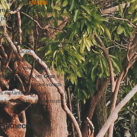
a
, venceu as
eleições
rtido Popular Austríaco
 polémicas da sua candidata
om 10,9% dos votos, atrás
om 23%, também não
ndicar a posição de liderança
rais austríacos, quase
nista da Áustria
(
KPÖ
) não
trar-se furtivamente no
sos municipais em
Graz
e
Ö seria a força mais votada
 restantes partidos
rá, sobretudo, do apoio do
genknecht