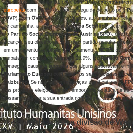
vistos com desconfiança, onde o
FPÖ
, de
extrema-direit
europeias
com 25,5% dos votos, seguido de perto pelo
Pa
(
ÖVP
), com
ÖVP
. 24,7%. Os
Verdes
, atormentados pelas
de campanha, a jovem ativista
Lena Schelling
, ficaram c
do
Partido Social Democrata da Áustria
(
SPÖ
), que, c
alcançou seu objetivo de superar o partido popular e reivi
em uma eventual coalizão governamental.
NEOS
, os libe
empataram com os Verdes com 10,9%, e o
Partido Comu
conseguiu causar a surpresa que alguns esperavam e infil
Parlamento Europeu
com base nos seus recentes suces
Salzburgo
. Se não houver mudanças significativas, o FP
nas próximas eleições gerais, embora matematicamente os
possam bloquear a sua entrada no governo, o que depende
ÖVP.
A esquerda acusa a divisão de Wa