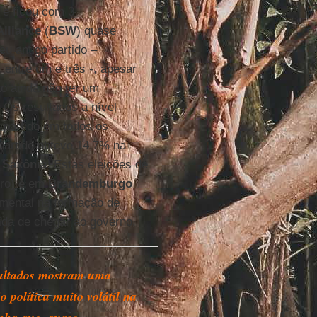
 e ficou com 3
lliance
(
BSW
) quase
u antigo partido –
 entre um e três -, apesar
o ainda não ter um
 Os resultados a nível
 partido em todos os
 partido obteve 14,7% na
a
Saxônia
. Estas eleições de
bro) e em
Brandemburgo
mental na formação de
ida de chegar ao governo.
ultados mostram uma
o política muito volátil na