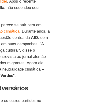
tler
. Após o recente
lla
, não escondeu seu
e parece se sair bem em
o climática
. Durante anos, a
questão central da
AfD
, com
e em suas campanhas. "A
a cultural", disse o
trevista ao jornal alemão
 dos migrantes. Agora ela
 neutralidade climática –
 Verdes
".
dversários
re os outros partidos no