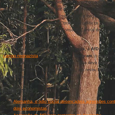
Diante das inúmeras conexões da
AfD
com organizações a
ala radical do partido cada vez mais influente, repetidam
seus direitos como alemães, instituições e forças sociais
crescente influência da sigla. Oponentes políticos, assoc
associações muçulmanas e o Conselho Central dos Jud
ameaça à democracia.
Após o atual sucesso eleitoral na
Turíngia
, a
AfD
também 
campo neonazista
: em seu canal no
Telegram
, o proemine
Michael Brück
parabenizou o partido: "Não deve haver f
limpeza necessária da administração," escreveu
Brück
, 
administrador distrital da AfD.
Leia mais
Alemanha, o ódio social desencadeia agressões contr
dois economistas