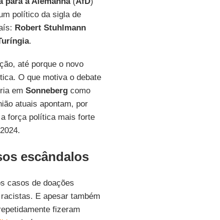
va para a Alemanha
(
AfD
)
m político da sigla de
país:
Robert Stuhlmann
Turíngia
.
ação, até porque o novo
tica. O que motiva o debate
ória em
Sonneberg
como
ião atuais apontam, por
 força política mais forte
 2024.
sos escândalos
dos casos de doações
s racistas. E apesar também
repetidamente fizeram