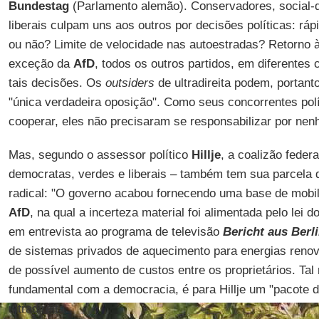
Bundestag
(Parlamento alemão). Conservadores, social-
liberais culpam uns aos outros por decisões políticas: ráp
ou não? Limite de velocidade nas autoestradas? Retorno 
exceção da
AfD
, todos os outros partidos, em diferentes 
tais decisões. Os
outsiders
de ultradireita podem, portant
"única verdadeira oposição". Como seus concorrentes pol
cooperar, eles não precisaram se responsabilizar por nen
Mas, segundo o assessor político
Hillje
, a coalizão feder
democratas, verdes e liberais – também tem sua parcela de
radical: "O governo acabou fornecendo uma base de mobi
AfD
, na qual a incerteza material foi alimentada pelo lei d
em entrevista ao programa de televisão
Bericht aus Berl
de sistemas privados de aquecimento para energias renov
de possível aumento de custos entre os proprietários. Tal 
fundamental com a democracia, é para Hillje um "pacote de
ultradireita.