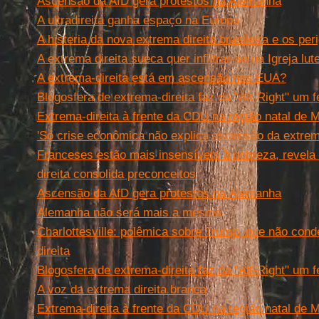
Ascensão da AfD gera protestos na Alemanha
A ultradireita ganha espaço na Europa
A histeria da nova extrema direita brasileira e os per
A extrema direita sueca quer infiltrar-se na Igreja lut
A extrema-direita está em ascensão nos EUA?
Blogosfera de extrema-direita faz da "Alt-Right" um 
Extrema-direita à frente da CDU na região natal de 
'Só crise econômica não explica ascensão da extrema
Franceses estão mais insensíveis à pobreza, revela
direita consolida preconceitos
Ascensão da AfD gera protestos na Alemanha
Alemanha não será mais a mesma
Charlottesville: polêmica sobre Trump, que não cond
direita
Blogosfera de extrema-direita faz da "Alt-Right" um 
A voz da extrema direita branca
Extrema-direita à frente da CDU na região natal de 