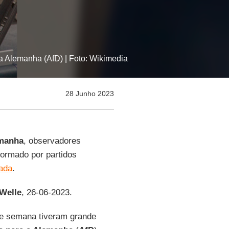
a Alemanha (AfD) | Foto: Wikimedia
28 Junho 2023
manha
, observadores
formado por partidos
lada
.
Welle
, 26-06-2023.
de semana tiveram grande