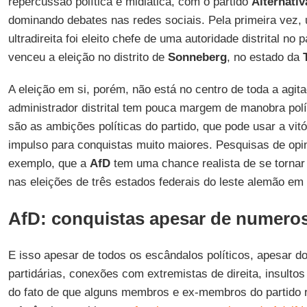
repercussão política e midiática, com o partido
Alternati
dominando debates nas redes sociais. Pela primeira vez, u
ultradireita foi eleito chefe de uma autoridade distrital no 
venceu a eleição no distrito de
Sonneberg
, no estado da
A eleição em si, porém, não está no centro de toda a agit
administrador distrital tem pouca margem de manobra polí
são as ambições políticas do partido, que pode usar a vit
impulso para conquistas muito maiores. Pesquisas de opin
exemplo, que a
AfD
tem uma chance realista de se tornar a
nas eleições de três estados federais do leste alemão em
AfD: conquistas apesar de numero
E isso apesar de todos os escândalos políticos, apesar 
partidárias, conexões com extremistas de direita, insulto
do fato de que alguns membros e ex-membros do partido 