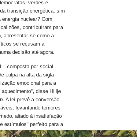
democratas, verdes e
ida transição energética, sim
à energia nuclear? Com
coalizões, contribuíram para
o, apresentar-se como a
íticos se recusam a
huma decisão até agora.
al – composta por social-
 culpa na alta da sigla
lização emocional para a
o aquecimento", disse Hillje
in
. A lei prevê a conversão
áveis, levantando temores
medo, aliado à insatisfação
 estímulos" perfeito para a