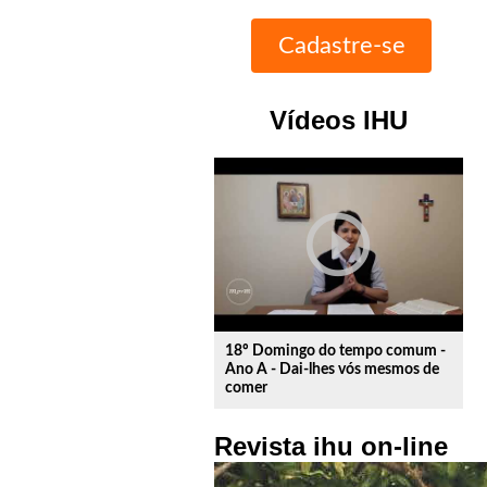
Vídeos IHU
play_circle_outline
18º Domingo do tempo comum -
Ano A - Dai-lhes vós mesmos de
comer
Revista ihu on-line