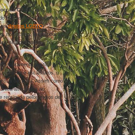
ocrata Cristã
pelos
ido tem adotado uma linha
o os
direitos LGBTQ
,
icos, no entanto, veem poucas
nário sempre ganha – no
esdobramento político já
s mentiras e escândalos, o
lítica decisiva. Assim como
nica alternativa ao
e reprimida pelos meios de