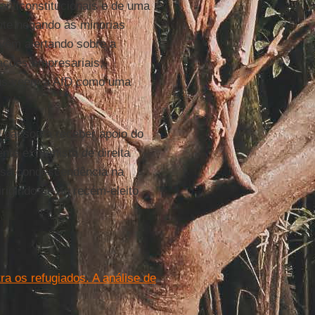
nticonstitucionais e de uma
ente negando às minorias
 vêm alertando sobre a
iações empresariais,
eus veem a AfD como uma
passou a receber apoio do
nte extremista de direita
alsa condescendência na
dirigindo-se ao recém-eleito
a os refugiados. A análise de