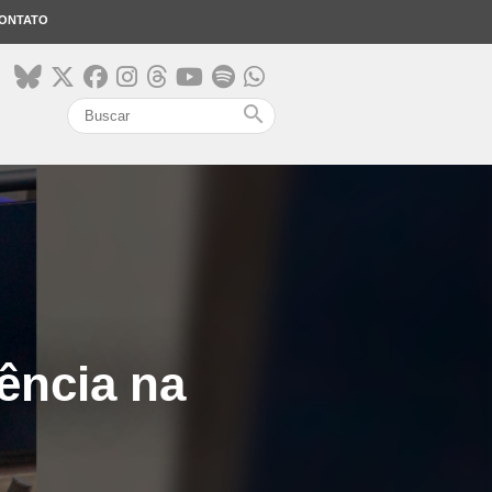
ONTATO
search
uência na