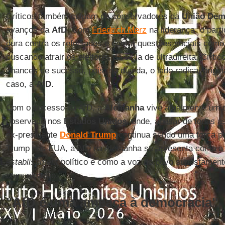
Críticos também culpam os conservadores da
União Dem
avanços da
AfD
. Com
Friedrich Merz
na liderança, o part
dura contra os refugiados e contra questões sociais com
buscando atrair os eleitores da sigla de ultradireita. Crít
chances de sucesso, pois, na dúvida, o lado radical origi
caso, a
AfD
.
Com o sucesso da AfD, a
Alemanha
vive atualmente um d
observado nos
Estados
Unidos
, onde, apesar de todas a
ex-presidente
Donald Trump
continua sendo uma força po
Trump nos EUA, a AfD na Alemanha se apresenta como a ú
establishment
político e como a voz do povo supostament
comunicação.
"AfD é uma ameaça à democracia"