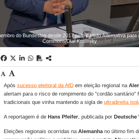
 membro do Bundestag desde 2017 pelo partido Alternativa para 
Commons/Olaf Kosinsky
Após
sucesso eleitoral da AfD
em eleição regional na
Ale
alertam para o risco de rompimento do "cordão sanitário" 
tradicionais que vinha mantendo a sigla de
ultradireita iso
A reportagem é de
Hans Pfeifer
, publicada por
Deutsche 
Eleições regionais ocorridas na
Alemanha
no último fim 