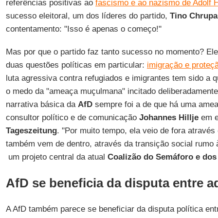
referências positivas ao
fascismo e ao nazismo de Adolf Hi
sucesso eleitoral, um dos líderes do partido,
Tino Chrupa
contentamento: "Isso é apenas o começo!"
Mas por que o partido faz tanto sucesso no momento? El
duas questões políticas em particular:
imigração e proteçã
luta agressiva contra refugiados e imigrantes tem sido a 
o medo da "ameaça muçulmana" incitado deliberadament
narrativa básica da
AfD
sempre foi a de que há uma ameaç
consultor político e de comunicação
Johannes Hillje
em en
Tageszeitung
. "Por muito tempo, ela veio de fora através
também vem de dentro, através da transição social rumo à
um projeto central da atual
Coalizão do Semáforo e dos
AfD se beneficia da disputa entre a
A AfD também parece se beneficiar da disputa política ent