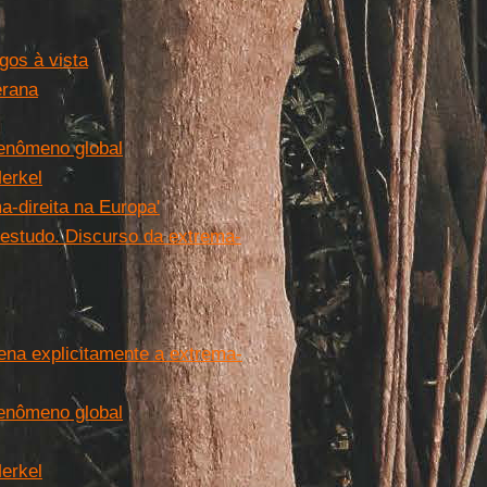
igos à vista
erana
fenômeno global
Merkel
-direita na Europa'
 estudo. Discurso da extrema-
ena explicitamente a extrema-
fenômeno global
Merkel