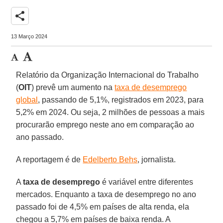
share
13 Março 2024
Relatório da Organização Internacional do Trabalho
(
OIT
) prevê um aumento na
taxa de desemprego
global
, passando de 5,1%, registrados em 2023, para
5,2% em 2024. Ou seja, 2 milhões de pessoas a mais
procurarão emprego neste ano em comparação ao
ano passado.
A reportagem é de
Edelberto Behs
, jornalista.
A
taxa de desemprego
é variável entre diferentes
mercados. Enquanto a taxa de desemprego no ano
passado foi de 4,5% em países de alta renda, ela
chegou a 5,7% em países de baixa renda. A