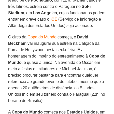
A equipe de
Pochettino
, com 12 afro-americanos e
três latinos, estreia contra o Paraguai no
SoFi
Stadium
, em
Los Angeles
, cujos funcionários podem
entrar em greve caso o
ICE
(Serviço de Imigração e
Alfândega dos Estados Unidos) seja acionado.
O circo da
Copa do Mundo
começa, e
David
Beckham
vai inaugurar sua estrela na Calçada da
Fama de Hollywood nesta sexta-feira. É a
homenagem do império do entretenimento à
Copa do
Mundo
, e quase a única. Na avenida do Oscar, em
meio a festas e imitadores de Michael Jackson, é
preciso procurar bastante para encontrar qualquer
referência ao grande evento de futebol, mesmo que a
apenas 20 quilômetros de distância, os Estados
Unidos iniciem seu torneio contra o Paraguai (22h, no
horário de Brasília).
A
Copa do Mundo
começa nos
Estados Unidos
, em