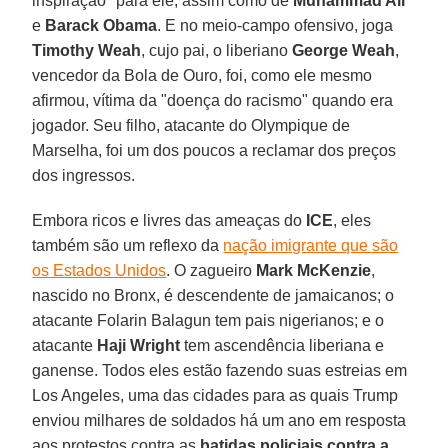
inspiração" para ele, assim como de
Muhammad Ali
e
Barack Obama
. E no meio-campo ofensivo, joga
Timothy Weah
, cujo pai, o liberiano
George Weah
,
vencedor da Bola de Ouro, foi, como ele mesmo
afirmou, vítima da "doença do racismo" quando era
jogador. Seu filho, atacante do Olympique de
Marselha, foi um dos poucos a reclamar dos preços
dos ingressos.
Embora ricos e livres das ameaças do
ICE
, eles
também são um reflexo da
nação imigrante que são
os Estados Unidos
. O zagueiro
Mark McKenzie
,
nascido no Bronx, é descendente de jamaicanos; o
atacante Folarin Balagun tem pais nigerianos; e o
atacante
Haji Wright
tem ascendência liberiana e
ganense. Todos eles estão fazendo suas estreias em
Los Angeles, uma das cidades para as quais Trump
enviou milhares de soldados há um ano em resposta
aos protestos contra as
batidas policiais contra a