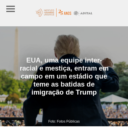
EUA, uma equipe inter-
racial e mestiça, entram em
campo em um estádio que
teme as batidas de
imigração de Trump
Foto: Fotos Públicas