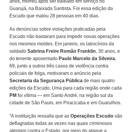
anos, morreu após ser baleado em serviço no
Guarujá, na Baixada Santista. Foi essa edição da
Escudo que matou 28 pessoas em 40 dias.
As denúncias sobre violações praticadas pela
Escudo não bastaram para impedir novas operações
nos mesmos moldes. Em janeiro, os latrocínios da
soldado
Sabrina Freire Romão Franklin
, 30 anos, e
do tenente aposentado
Paulo Marcelo da Silveira
,
69, junto a outros três casos de violência contra
policiais de folga, motivaram o anúncio pela
Secretaria da Segurança Pública
de mais quatro
edições da Escudo. Uma para cada região onde cada
PM
foi vítima — em Santo André, na região sul da
cidade de São Paulo, em Piracicaba e em Guarulhos.
“A instituição ressalta que as
Operações
Escudo
são
deflagradas todas as vezes nas quais criminosos
atentam contra o Estado, por meio do ataque a