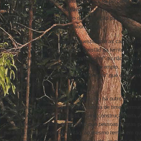
constatação da conversa com os oficiais foi perceber a 
haja racismo na atuação da
Brigada
. Os policiais afirma
formação ou orientação dentro da instituição para que ele
raça das pessoas durante as abordagens.
Porém, quando a pesquisadora questionava as caracterís
“suspeita”, a situação mudava. A questão da territorialid
ideia de que algumas pessoas “pertencem” ou não a deter
fator que pode levantar suspeita. Como exemplo, um jo
bairro de classe alta, onde “não é esperado” que ele more
parado pela polícia.
“Pessoas ‘pertencentes’ a um local e não há outro têm a 
abordadas. As vestimentas, como camisa de time, bermud
uma pessoa que seria abordada, é uma construção feita. A 
policiais) começaram a demonstrar que pessoas negras p
para eles como suspeitas. Então, ao mesmo tempo em qu