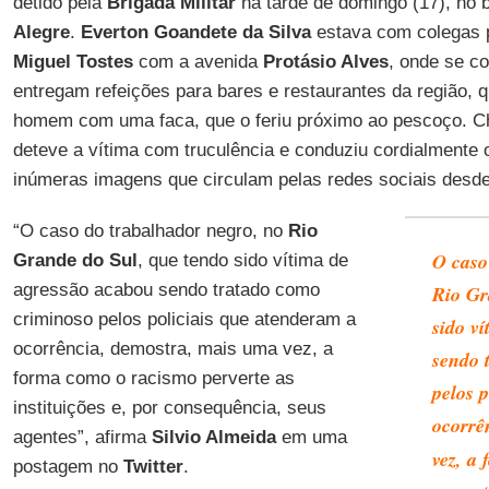
detido pela
Brigada Militar
na tarde de domingo (17), no 
Alegre
.
Everton Goandete
da Silva
estava com colegas p
Miguel Tostes
com a avenida
Protásio Alves
, onde se c
entregam refeições para bares e restaurantes da região, 
homem com uma faca, que o feriu próximo ao pescoço. C
deteve a vítima com truculência e conduziu cordialmente
inúmeras imagens que circulam pelas redes sociais desde
“O caso do trabalhador negro, no
Rio
O caso
Grande do Sul
, que tendo sido vítima de
agressão acabou sendo tratado como
Rio Gr
criminoso pelos policiais que atenderam a
sido v
ocorrência, demostra, mais uma vez, a
sendo 
forma como o racismo perverte as
pelos 
instituições e, por consequência, seus
ocorrê
agentes”, afirma
Silvio Almeida
em uma
vez, a
postagem no
Twitter
.