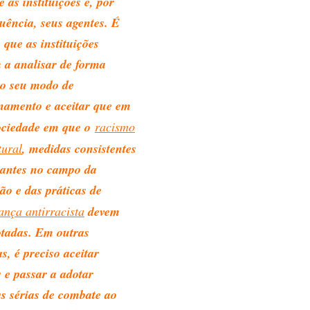
e as instituições e, por
uência, seus agentes. É
 que as instituições
 a analisar de forma
a o seu modo de
namento e aceitar que em
ciedade em que o
racismo
tural
, medidas consistentes
tantes no campo da
ão e das práticas de
ança antirracista
devem
otadas. Em outras
s, é preciso aceitar
s e passar a adotar
s sérias de combate ao