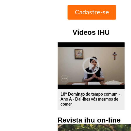
Vídeos IHU
play_circle_outline
18º Domingo do tempo comum -
Ano A - Dai-lhes vós mesmos de
comer
Revista ihu on-line