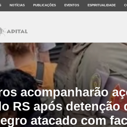
S
NOTÍCIAS
PUBLICAÇÕES
EVENTOS
ESPIRITUALIDADE
C
tros acompanharão aç
do RS após detenção
egro atacado com fa