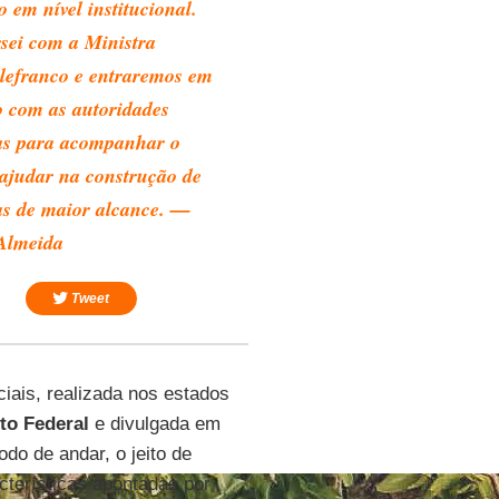
 em nível institucional.
sei com a Ministra
lefranco e entraremos em
o com as autoridades
s para acompanhar o
 ajudar na construção de
cas de maior alcance. —
 Almeida
Tweet
iais, realizada nos estados
ito Federal
e divulgada em
odo de andar, o jeito de
acterísticas apontadas por