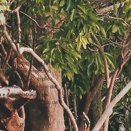
peitas e que são abordadas
 Alegre
.
os de prisões em flagrante e
iais militares sobre o tema
ais brancos e negros pensam
quantitativos, não existe a
r raça. É um empecilho
ação da polícia”, explica
Criminais
e integrante do
a e Administração da
 ela avalia, é um indício de
tas. E a primeira