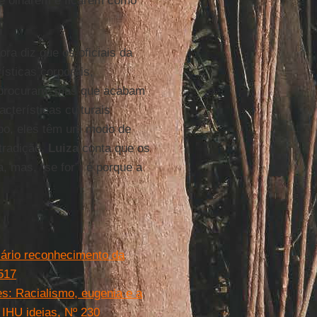
me olharem e ficarem como
ra diz que os oficiais da
ísticas corporais,
s procuram, mas que acabam
cterísticas culturais
abo, eles têm um modo de
tradição,
Luiza
conta que os
, mas, “se for”, é porque a
sário reconhecimento da
517
es: Racialismo, eugenia e a
 IHU ideias, Nº 230