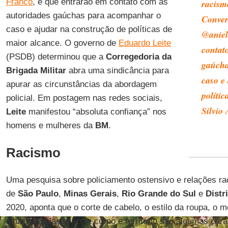
Franco
, e que entrarão em contato com as
racismo
autoridades gaúchas para acompanhar o
Conver
caso e ajudar na construção de políticas de
@aniel
maior alcance. O governo de
Eduardo Leite
contat
(PSDB) determinou que a
Corregedoria da
gaúcha
Brigada Militar
abra uma sindicância para
caso e
apurar as circunstâncias da abordagem
políti
policial. Em postagem nas redes sociais,
Silvio
Leite
manifestou “absoluta confiança” nos
homens e mulheres da
BM
.
Racismo
Uma pesquisa sobre policiamento ostensivo e relações rac
de
São Paulo
,
Minas Gerais
,
Rio Grande do Sul
e
Distr
2020, aponta que o corte de cabelo, o estilo da roupa, o m
olhar e a relação entre corpo e território são algumas car