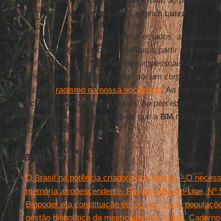
no decorrer da entrevista eles trazem tudo, ao ponto de 
quem diz: ‘bom, na verdade, sim’”, explica
Luiza
.
Assim como seus colegas de outros estados, a pesquisado
Brigada
definem as atitudes suspeitas a partir de caracter
vestimentas e gestos. “São atitudes impessoais que ele
sendo tipos físicos estigmatizados por um corpo e por cara
forjadas pelo
racismo na nossa sociedade
. Ao fim e ao c
agir
racista
ou
racializado
”, afirma. Ao perceberem a con
policias mantinham a convicção de que a
BM
não é racista
sociedade brasileira é racista.
Leia mais
O Brasil na potência criadora dos negros – O neces
memória afrodescendente. Revista IHU On-Line, Nº 
Biopoder e a constituição étnico-racial das populaçõ
gestão biopolítica da mestiçagem no Brasil. Caderno