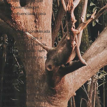
negação veemente de que
ram não haver qualquer
s atuem influenciados pela
ticas da pessoa considerada
ade então aparece, com a
minados locais ou bairros,
vem negro caminhando num
, e então esse jovem vai ser
tendência de serem
a, boné na cabeça, são de
partir disso, eles (os
ossuem atitudes entendidas
e eles negam (o racismo),