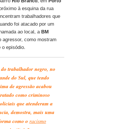
bairro
Rio Branco
, em
Porto
róximo à esquina da rua
oncentram trabalhadores que
quando foi atacado por um
hamada ao local, a
BM
 o agressor, como mostram
 o episódio.
 do trabalhador negro, no
ande do Sul
, que tendo
ítima de agressão acabou
tratado como criminoso
policiais que atenderam a
ncia, demostra, mais uma
 forma como o
racismo