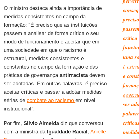
pervert
O ministro destaca ainda a importância de
conseq
medidas consistentes no campo da
preciso
formação: “É preciso que as instituições
passem
passem a analisar de forma crítica o seu
crític
modo de funcionamento e aceitar que em
funcio
uma sociedade em que o racismo é
uma so
estrutural, medidas consistentes e
é estru
constantes no campo da formação e das
e cons
práticas de governança
antirracista
devem
ser adotadas. Em outras palavras, é preciso
formaç
aceitar críticas e passar a adotar medidas
govern
sérias de
combate ao racismo
em nível
ser ad
institucional”.
palavra
crítica
Por fim,
Silvio Almeida
diz que conversou
medida
com a ministra da
Igualdade Racial
,
Anielle