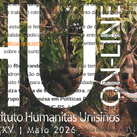
oficiais da
Brigada Militar
(BM) para definir pessoas sus
no trabalho rotineiro de patrulhamento da cidade de
Porto
O estudo foi feito a partir da análise de dados quantitativ
letalidade policial por cor ou raça, e entrevistas com polic
polícia e racismo
, com o intuito de entender o que polici
sobre o assunto.
“No
Rio Grande do Sul
a gente não tem acesso aos dados 
padronização desses dados, não se tem como analisar po
muito forte para discutir a possibilidade de racismo na atu
Luiza Correa de Magalhães Dutra
, mestra em
Ciências 
G
rupo de Pesquisa em Políticas Públicas de Seguranç
Justiça Penal da PUC-RS
. A falta de dados quantitativos,
que o tema não é considerado importante dentro da BM.
Sem os dados quantitativos, a pesquisa focou nas entrevis