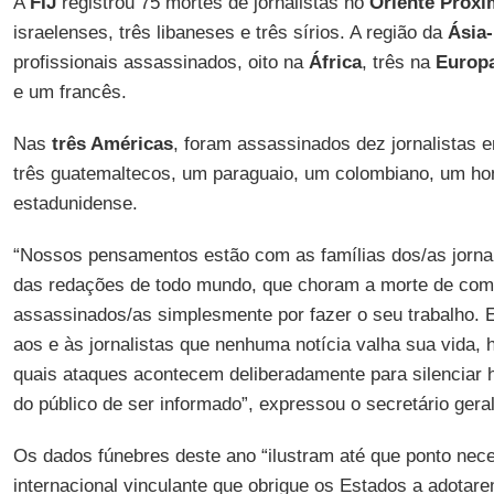
A
FIJ
registrou 75 mortes de jornalistas no
Oriente Próx
israelenses, três libaneses e três sírios. A região da
Ásia-
profissionais assassinados, oito na
África
, três na
Europ
e um francês.
Nas
três Américas
, foram assassinados dez jornalistas 
três guatemaltecos, um paraguaio, um colombiano, um h
estadunidense.
“Nossos pensamentos estão com as famílias dos/as jorna
das redações de todo mundo, que choram a morte de com
assassinados/as simplesmente por fazer o seu trabalho
aos e às jornalistas que nenhuma notícia valha sua vida, 
quais ataques acontecem deliberadamente para silenciar his
do público de ser informado”, expressou o secretário gera
Os dados fúnebres deste ano “ilustram até que ponto ne
internacional vinculante que obrigue os Estados a adota