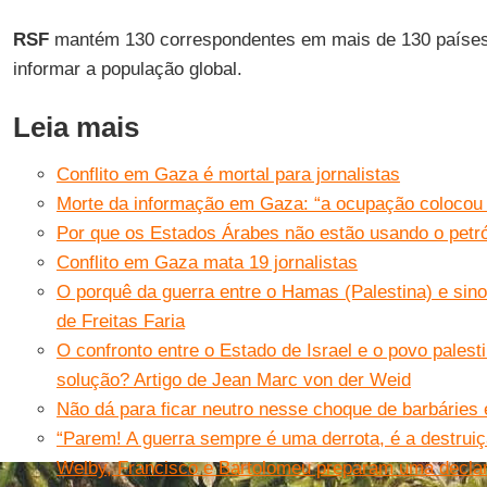
RSF
mantém 130 correspondentes em mais de 130 países
informar a população global.
Leia mais
Conflito em Gaza é mortal para jornalistas
Morte da informação em Gaza: “a ocupação colocou o
Por que os Estados Árabes não estão usando o petró
Conflito em Gaza mata 19 jornalistas
O porquê da guerra entre o Hamas (Palestina) e sinoni
de Freitas Faria
O confronto entre o Estado de Israel e o povo palest
solução? Artigo de Jean Marc von der Weid
Não dá para ficar neutro nesse choque de barbáries e
“Parem! A guerra sempre é uma derrota, é a destrui
Welby, Francisco e Bartolomeu preparam uma declar