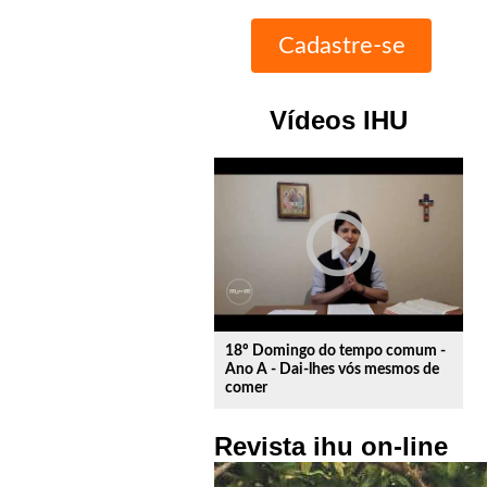
Vídeos IHU
play_circle_outline
18º Domingo do tempo comum -
Ano A - Dai-lhes vós mesmos de
comer
Revista ihu on-line