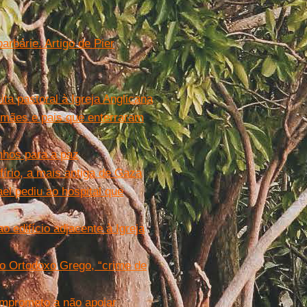
rbárie. Artigo de Pier
ta pastoral à Igreja Anglicana
á mães e pais que enterraram
nhos para a paz
írio, a mais antiga de Gaza
el pediu ao hospital que
 edifício adjacente à Igreja
do Ortodoxo Grego, “crime de
omprometo a não apoiar