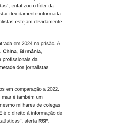
as”, enfatizou o líder da
 estar devidamente informada
nalistas estejam devidamente
trada em 2024 na prisão. A
.
China
,
Birmânia
,
 profissionais da
etade dos jornalistas
esos em comparação a 2022.
ar, mas é também um
u mesmo milhares de colegas
 é o direito à informação de
atísticas", alerta
RSF
,