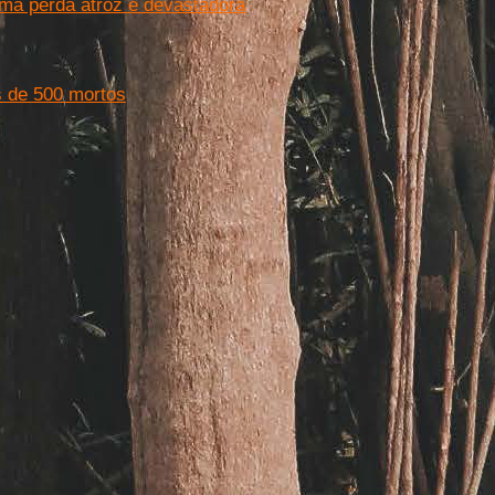
uma perda atroz e devastadora
s de 500 mortos