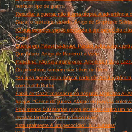
nenhum tipo de guerra
Repudiar a guerra: não é uma utopia. A advertência
Gaza: o santuário violado. Artigo de Stephanie Salda
“O que estamos vendo em Gaza é um genocídio clás
Segal
Guerra em Palestina-Israel. Parolin volta a ser centr
Que futuro. Artigo de Raniero La Valle
Palestina: não seja indiferente. Artigo de Flávio Lazz
Os palestinos também são filhos de Deus
“Só uma democracia radical pode pôr fim à violência
com Judith Butler
Faixa de Gaza: massacre no hospital anglicano Al-Ah
Igrejas: “Crime de guerra. Ataque de punição coletiv
Pelo menos 500 mortos numa incursão contra um hos
invasão terrestre não é o único plano”
“Isto realmente é um genocídio”. X - Tuitadas