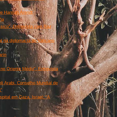
 de Hannah Arendt
ña
sico”. Entrevista com Raz
al na diplomacia do Vaticano
arin
 no Oriente Médio”. Entrevista
li Arabi. Conselho Mundial de
a”
pital em Gaza. Israel: “A