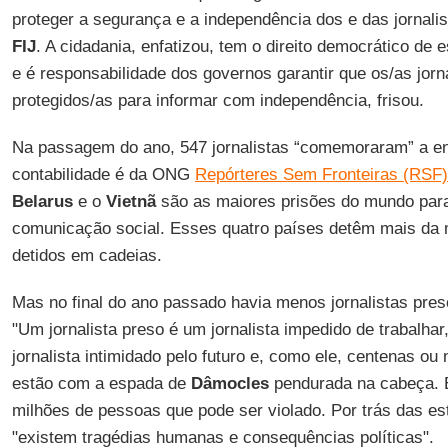
proteger a segurança e a independência dos e das jornalist
FIJ
. A cidadania, enfatizou, tem o direito democrático de
e é responsabilidade dos governos garantir que os/as jor
protegidos/as para informar com independência, frisou.
Na passagem do ano, 547 jornalistas “comemoraram” a en
contabilidade é da ONG
Repórteres Sem Fronteiras (RSF)
Belarus
e o
Vietnã
são as maiores prisões do mundo para
comunicação social. Esses quatro países detêm mais da m
detidos em cadeias.
Mas no final do ano passado havia menos jornalistas pr
"Um jornalista preso é um jornalista impedido de trabalh
jornalista intimidado pelo futuro e, como ele, centenas o
estão com a espada de
Dâmocles
pendurada na cabeça. E
milhões de pessoas que pode ser violado. Por trás das est
"existem tragédias humanas e consequências políticas".