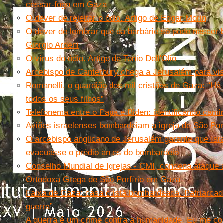
cessar-fogo em Gaza
O dever de rejeitar o ódio. Artigo de Edgar Morin
O dever de lembrar que da barbárie só pode nascer ba
Giorgio Ardeni
O vírus do ódio. Artigo de Tonio Dell'Olio
Arcebispo de Canterbury chega a Jerusalém para visi
Romanelli, o guardião dos mil cristãos de Gaza: “H
todos os seus filhos”
Telefonema entre o Papa e Biden: identificando cami
Aviões israelenses bombardeiam a igreja de São Porf
O arcebispo anglicano de Jerusalém garante que Isra
evacuasse o prédio antes do bombardeio
Conselho Mundial de Igrejas - CMI, condena ataque ao
Ortodoxa Grega de São Porfírio em Gaza
Faixa de Gaza: casa cristã bombardeada. Patriarca
guerra”
A guerra é um crime contra a humanidade. Eu me c