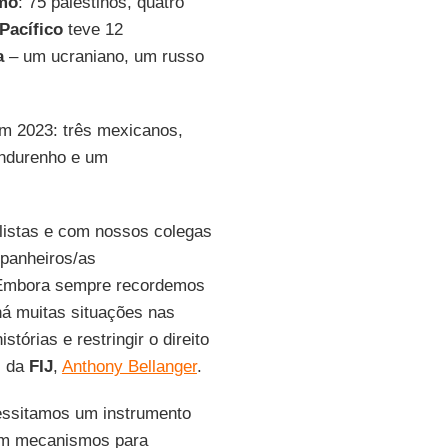
imo
: 75 palestinos, quatro
Pacífico
teve 12
a
– um ucraniano, um russo
em 2023: três mexicanos,
ondurenho e um
listas e com nossos colegas
panheiros/as
. Embora sempre recordemos
há muitas situações nas
tórias e restringir o direito
l da
FIJ
,
Anthony Bellanger
.
cessitamos um instrumento
rem mecanismos para