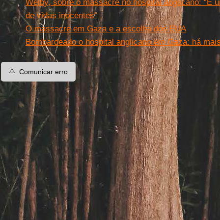
Welby, sobre o massacre no hospital anglicano: “É 
de vidas inocentes”
O massacre em Gaza e a escolha dos EUA
Bombardeado o hospital anglicano em Gaza: há mai
⚠️
Comunicar erro