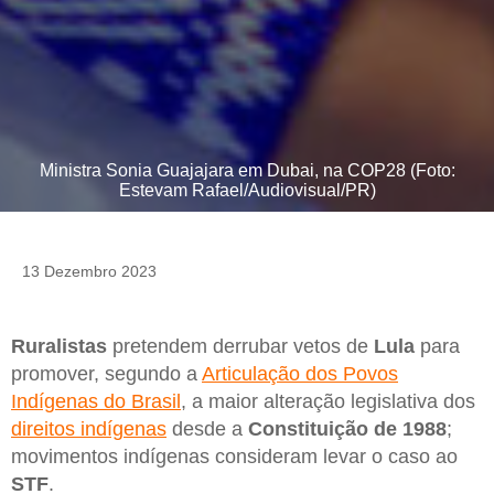
Ministra Sonia Guajajara em Dubai, na COP28 (Foto:
Estevam Rafael/Audiovisual/PR)
13 Dezembro 2023
Ruralistas
pretendem derrubar vetos de
Lula
para
promover, segundo a
Articulação dos Povos
Indígenas do Brasil
, a maior alteração legislativa dos
direitos indígenas
desde a
Constituição de 1988
;
movimentos indígenas consideram levar o caso ao
STF
.