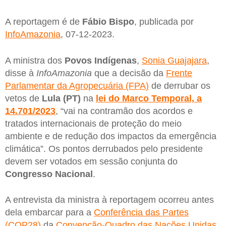
A reportagem é de
Fábio Bispo
, publicada por
InfoAmazonia
, 07-12-2023.
A ministra dos
Povos Indígenas
,
Sonia Guajajara
,
disse à
InfoAmazonia
que a decisão da
Frente
Parlamentar da Agropecuária (FPA)
de derrubar os
vetos de
Lula (PT)
na
lei do Marco Temporal, a
14.701/2023
, “vai na contramão dos acordos e
tratados internacionais de proteção do meio
ambiente e de redução dos impactos da emergência
climática”. Os pontos derrubados pelo presidente
devem ser votados em sessão conjunta do
Congresso Nacional
.
A entrevista da ministra à reportagem ocorreu antes
dela embarcar para a
Conferência das Partes
(COP28)
da
Convenção-Quadro das Nações Unidas