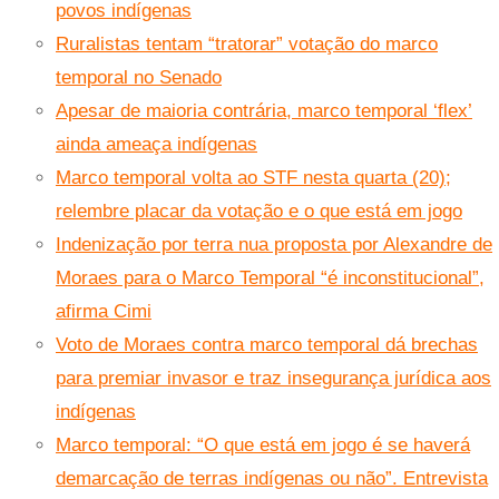
povos indígenas
Ruralistas tentam “tratorar” votação do marco
temporal no Senado
Apesar de maioria contrária, marco temporal ‘flex’
ainda ameaça indígenas
Marco temporal volta ao STF nesta quarta (20);
relembre placar da votação e o que está em jogo
Indenização por terra nua proposta por Alexandre de
Moraes para o Marco Temporal “é inconstitucional”,
afirma Cimi
Voto de Moraes contra marco temporal dá brechas
para premiar invasor e traz insegurança jurídica aos
indígenas
Marco temporal: “O que está em jogo é se haverá
demarcação de terras indígenas ou não”. Entrevista