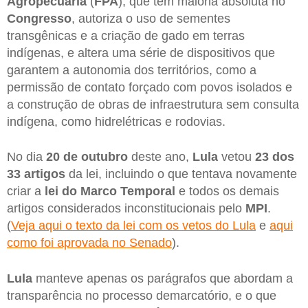
Agropecuária
(
FPA
), que tem maioria absoluta no
Congresso
, autoriza o uso de sementes
transgênicas e a criação de gado em terras
indígenas, e altera uma série de dispositivos que
garantem a autonomia dos territórios, como a
permissão de contato forçado com povos isolados e
a construção de obras de infraestrutura sem consulta
indígena, como hidrelétricas e rodovias.
No dia
20 de outubro
deste ano,
Lula
vetou
23 dos
33 artigos
da lei, incluindo o que tentava novamente
criar a
lei do Marco Temporal
e todos os demais
artigos considerados inconstitucionais pelo
MPI
.
(
Veja aqui o texto da lei com os vetos do Lula
e
aqui
como foi aprovada no Senado
).
Lula
manteve apenas os parágrafos que abordam a
transparência no processo demarcatório, e o que