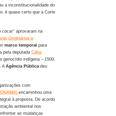
ou a inconstitucionalidade do
, é quase certo que a Corte
do cocar” aprovaram na
os Originários e
uer
marco temporal
para
da pela deputada
Célia
o genocídio indígena – 1500,
. A
Agência Pública
deu
rganizações com
 (CONAMA)
encaminhou uma
tegral à proposta. De acordo
astação ambiental nos
a enfrentar as mudanças