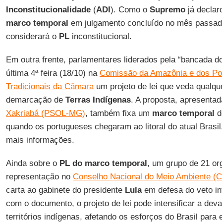
Inconstitucionalidade
(
ADI
). Como o
Supremo
já declar
marco temporal
em julgamento concluído no mês passado
considerará o
PL
inconstitucional.
Em outra frente, parlamentares liderados pela “bancada 
última 4ª feira (18/10) na
Comissão da Amazônia e dos Pov
Tradicionais da Câmara
um projeto de lei que veda qualq
demarcação de
Terras Indígenas
. A proposta, apresenta
Xakriabá (PSOL-MG)
, também fixa um
marco temporal
d
quando os portugueses chegaram ao litoral do atual Brasil
mais informações.
Ainda sobre o
PL do marco temporal
, um grupo de 21 o
representação no
Conselho Nacional do Meio Ambiente
carta ao gabinete do presidente
Lula
em defesa do veto in
com o documento, o projeto de lei pode intensificar a dev
territórios indígenas, afetando os esforços do Brasil par