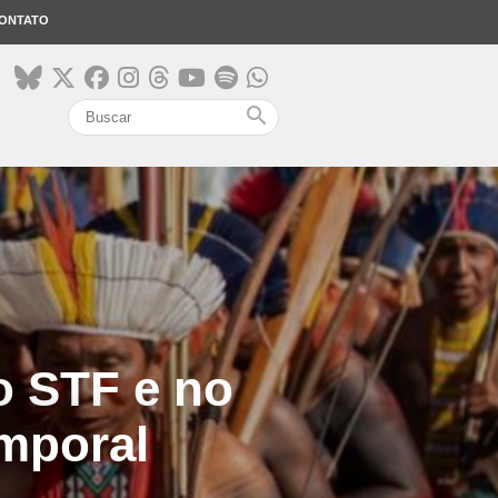
ONTATO
search
o STF e no
mporal