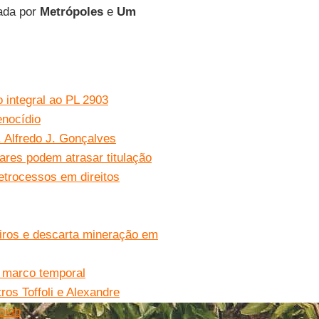
dada por
Metrópoles
e
Um
 integral ao PL 2903
enocídio
. Alfredo J. Gonçalves
res podem atrasar titulação
etrocessos em direitos
iros e descarta mineração em
 marco temporal
os Toffoli e Alexandre
oiab