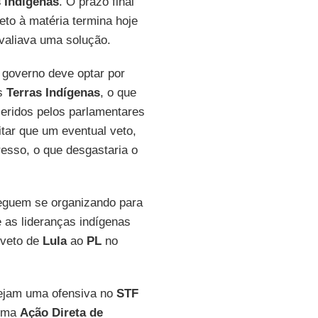
s Indígenas
. O prazo final
to à matéria termina hoje
valiava uma solução.
o governo deve optar por
as
Terras Indígenas
, o que
seridos pelos parlamentares
tar que um eventual veto,
resso, o que desgastaria o
eguem se organizando para
 as lideranças indígenas
 veto de
Lula
ao
PL
no
ejam uma ofensiva no
STF
 uma
Ação Direta de