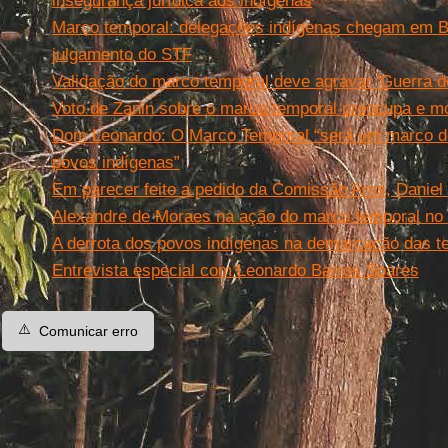
insegurança jurídica aos indígenas
Marco temporal: delegações indígenas chegam em B
julgamento do STF
Validação do marco temporal deve agravar 'Guerra d
Voto de Zanin sobre o marco temporal preocupa e mo
Dom Leonardo: O Marco Temporal “será um marco de
povos indígenas”
Em parecer feito a pedido da Comissão Arns, Daniel
Alexandre de Moraes na ação do marco temporal no
A derrota dos povos indígenas na demarcação das ter
Entrevista especial com Leonardo Barros Soares
⚠️
Comunicar erro