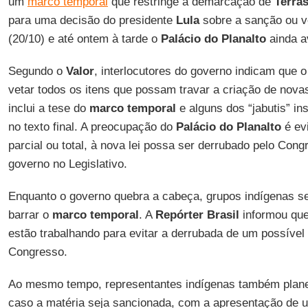
um
marco temporal
que restringe a demarcação de
Terra
para uma decisão do presidente
Lula
sobre a sanção ou ve
(20/10) e até ontem à tarde o
Palácio do Planalto
ainda a
Segundo o
Valor
, interlocutores do governo indicam que 
vetar todos os itens que possam travar a criação de nov
inclui a tese do
marco temporal
e alguns dos “jabutis” in
no texto final. A preocupação do
Palácio do Planalto
é evi
parcial ou total, à nova lei possa ser derrubado pelo Cong
governo no Legislativo.
Enquanto o governo quebra a cabeça, grupos indígenas s
barrar o
marco temporal
. A
Repórter Brasil
informou que
estão trabalhando para evitar a derrubada de um possível
Congresso.
Ao mesmo tempo, representantes indígenas também plan
caso a matéria seja sancionada, com a apresentação de