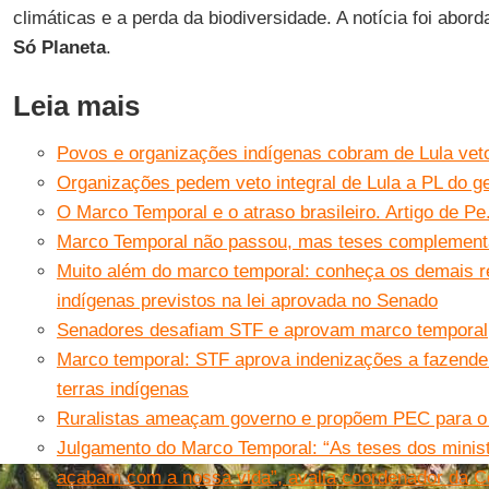
climáticas e a perda da biodiversidade. A notícia foi abor
Só Planeta
.
Leia mais
Povos e organizações indígenas cobram de Lula veto
Organizações pedem veto integral de Lula a PL do g
O Marco Temporal e o atraso brasileiro. Artigo de Pe
Marco Temporal não passou, mas teses complementa
Muito além do marco temporal: conheça os demais r
indígenas previstos na lei aprovada no Senado
Senadores desafiam STF e aprovam marco temporal
Marco temporal: STF aprova indenizações a fazende
terras indígenas
Ruralistas ameaçam governo e propõem PEC para o
Julgamento do Marco Temporal: “As teses dos ministr
acabam com a nossa vida”, avalia coordenador da C