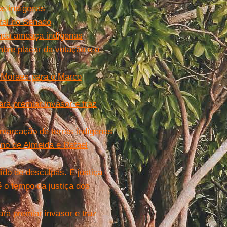
os indígenas
ral no Senado
ainda ameaça indígenas
mbre placar da votação e o
e Moraes para o Marco
ra premiar invasor e traz
emarcação de terras indígenas
ino de Almeida e Rafael
do de desculpas. É justiça
 o tempo da justiça dos
ra premiar invasor e traz