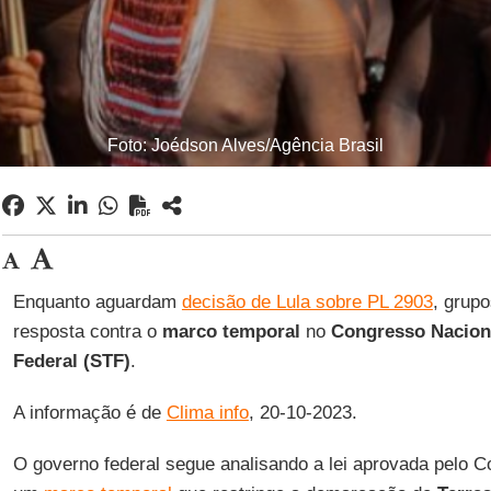
Foto: Joédson Alves/Agência Brasil
Enquanto aguardam
decisão de Lula sobre PL 2903
, grupo
resposta contra o
marco temporal
no
Congresso Nacion
Federal (STF)
.
A informação é de
Clima info
, 20-10-2023.
O governo federal segue analisando a lei aprovada pelo 