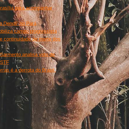
rasília para acompanhar
o Dendê' no Pará
biliza campo progressista
 continuidade de morte dos
 Sarmento analisa voto de
 STF
ras é a derrota do Brasil.