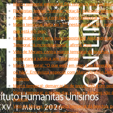
Marco temporal enterrado! Dia histórico para os pov
Ruralistas tentam “tratorar” votação do marco tempo
Apesar de maioria contrária, marco temporal ‘flex’ 
Marco temporal volta ao STF nesta quarta (20); rele
que está em jogo
Indenização por terra nua proposta por Alexandre d
Temporal “é inconstitucional”, afirma Cimi
Voto de Moraes contra marco temporal dá brechas pa
insegurança jurídica aos indígenas
Marco temporal: “O que está em jogo é se haverá d
ou não”. Entrevista especial com Marco Antônio Delf
Modesto
Marco temporal: demarcação de terras não é um pedi
Marco temporal: o tempo das crianças Xokleng não é
brancos
Voto de Moraes contra marco temporal dá brechas pa