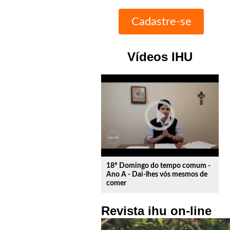
Vídeos IHU
play_circle_outline
18º Domingo do tempo comum -
Ano A - Dai-lhes vós mesmos de
comer
Revista ihu on-line